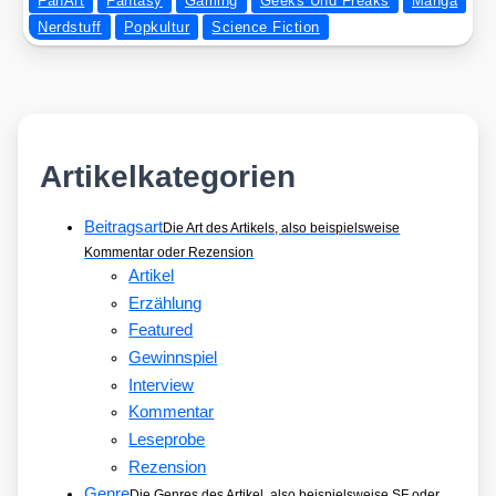
FanArt
Fantasy
Gaming
Geeks Und Freaks
Manga
Nerdstuff
Popkultur
Science Fiction
Artikelkategorien
Beitragsart
Die Art des Artikels, also beispielsweise
Kommentar oder Rezension
Artikel
Erzählung
Featured
Gewinnspiel
Interview
Kommentar
Leseprobe
Rezension
Genre
Die Genres des Artikel, also beispielsweise SF oder