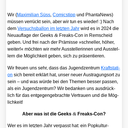
Wir (
Maxi­mi­li­an Süss
,
Comic­stipp
und Phan­ta­News)
müs­sen ver­rückt sein, aber wir tun es wie­der! :) Nach
dem
Ver­suchs­bal­lon im letz­ten Jahr
wird es in 2024 die
&
Neu­auf­la­ge der Geeks
Freaks-Con in Rem­scheid
geben. Und frei nach der Prä­mis­se »schnel­ler, höher,
wei­ter!« möch­ten wir mehr Aus­stel­le­rin­nen und Aus­stel­
lern die Mög­lich­keit geben, sich zu prä­sen­tie­ren.
Wir freu­en uns sehr, dass das Jugend­zen­trum
Kraft­sta­ti­
on
sich bereit erklärt hat, unser neu­er Aus­tra­gungs­ort zu
sein – und was wür­de bei den The­men bes­ser pas­sen,
als ein Jugend­zen­trum? Wir bedan­ken uns aus­drück­
lich für das ent­ge­gen­ge­brach­te Ver­trau­en und die Mög­
lich­keit!
&
Aber was ist die Geeks
Freaks-Con?
Wer es im letz­ten Jahr ver­passt hat: ein Pop­kul­tur-