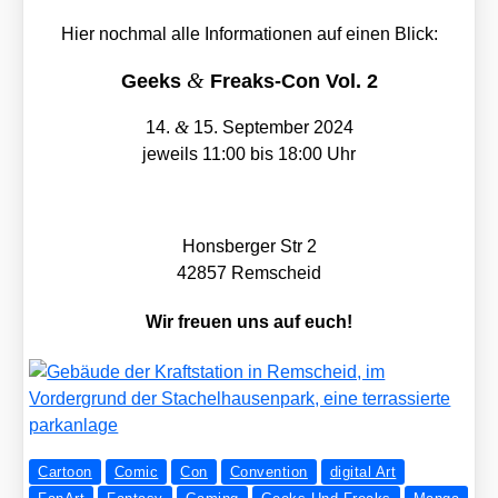
Hier noch­mal alle Infor­ma­tio­nen auf einen Blick:
&
Geeks
Freaks-Con Vol. 2
&
14.
15. Sep­tem­ber 2024
jeweils 11:00 bis 18:00 Uhr
Hons­ber­ger Str 2
42857 Rem­scheid
Wir freuen uns auf euch!
Cartoon
Comic
Con
Convention
digital Art