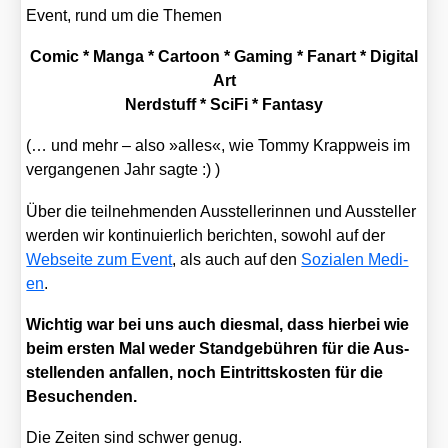
Event, rund um die The­men
Comic * Man­ga * Car­toon * Gam­ing * Fan­art * Digi­tal
Art
Nerd­s­tuff * Sci­Fi * Fan­ta­sy
(… und mehr – also »alles«, wie Tom­my Krapp­weis im
ver­gan­ge­nen Jahr sag­te :) )
Über die teil­neh­men­den Aus­stel­le­rin­nen und Aus­stel­ler
wer­den wir kon­ti­nu­ier­lich berich­ten, sowohl auf der
Web­sei­te zum Event
, als auch auf den
Sozia­len Medi­
en
.
Wich­tig war bei uns auch dies­mal, dass hier­bei wie
beim ers­ten Mal weder Stand­ge­büh­ren für die Aus­
stel­len­den anfal­len, noch Ein­tritts­kos­ten für die
Besu­chen­den.
Die Zei­ten sind schwer genug.