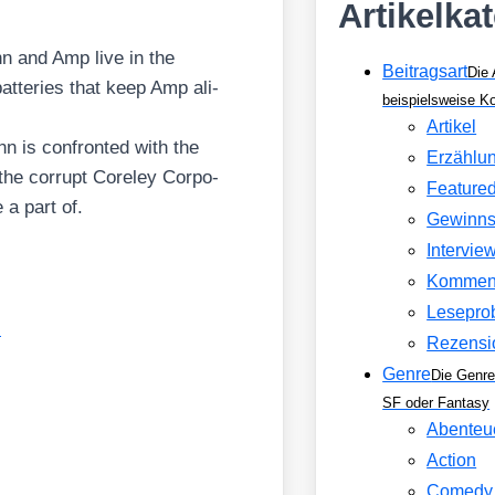
Artikelka
inn and Amp live in the
Beitragsart
Die 
bat­te­ries that keep Amp ali­
beispielsweise 
Artikel
 is con­fron­ted with the
Erzählu
the cor­rupt Core­ley Cor­po­
Feature
e a part of.
Gewinns
Intervie
Kommen
Lesepro
.
Rezensi
Genre
Die Genre
SF oder Fantasy
Abenteu
Action
Comedy