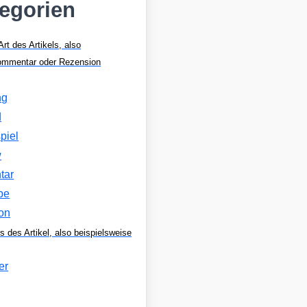
tegorien
Art des Artikels, also
Kommentar oder Rezension
ng
d
piel
w
tar
be
on
s des Artikel, also beispielsweise
er