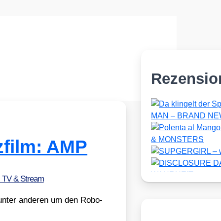
Rezensio
zfilm: AMP
, TV & Stream
s unter ande­ren um den Robo­