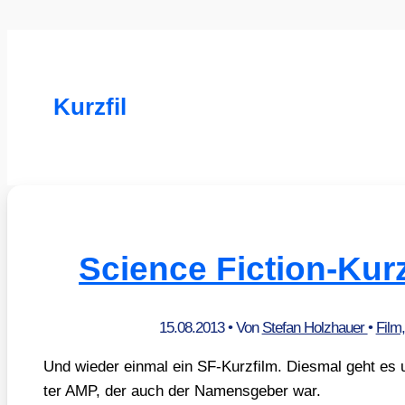
Kurzfil
Science Fiction-Kur
15.08.2013
• Von
Stefan Holzhauer
•
Film
Und wie­der ein­mal ein SF-Kurz­film. Dies­mal geht e
ter AMP, der auch der Namens­ge­ber war.