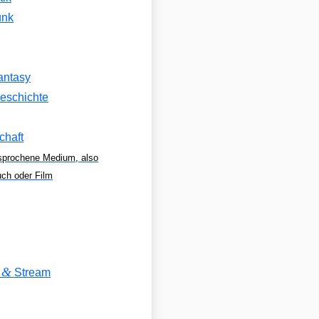
unk
antasy
eschichte
chaft
sprochene Medium, also
uch oder Film
&
V
Stream