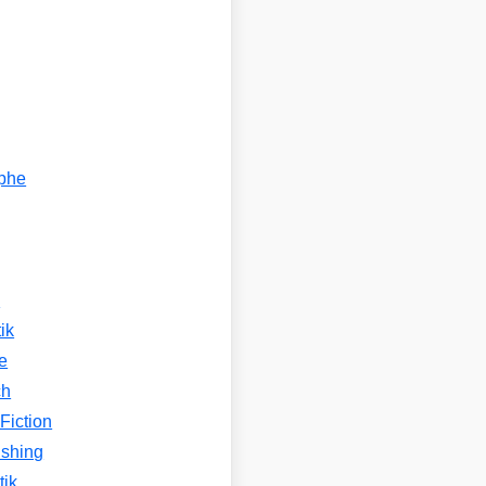
ophe
n
ik
e
ch
Fiction
ishing
tik