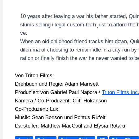
10 years after lea­ving a war his father star­ted, Qu
slums sel­ling ille­gal cus­tom-tech just to afford the 
ve.
When an old child­hood fri­end tracks him down, Quinn
dilem­ma of choo­sing to remain idle in a city run by 
ra­ti­on or final­ly finish the war he never wan­ted to b
Von Tri­ton Films:
Dreh­buch und Regie: Adam Mari­sett
Pro­du­ziert von Gabri­el Paul Napo­ra /​
Tri­ton Films Inc
Kame­ra /​ Co-Pro­du­zent: Cliff Hokan­son
Co-Pro­du­zent: Lux
Musik: Sean Bee­son und Pon­tus Rufelt
Dar­stel­ler: Matthew Mac­Caul and Ely­sia Rota­ru