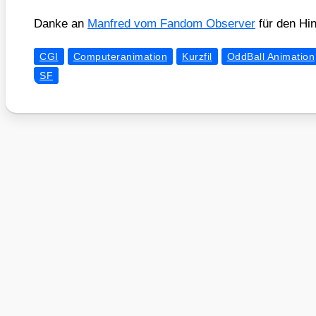
Dan­ke an
Man­fred vom Fan­dom Obser­ver
für den Hin
CGI
Computeranimation
Kurzfil
OddBall Animation
SF