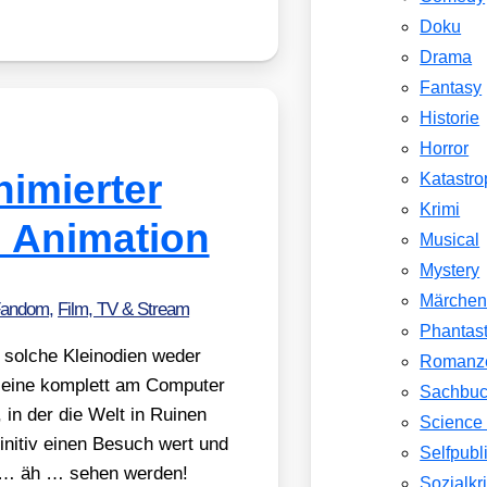
Doku
Drama
Fantasy
Historie
Horror
imierter
Katastr
Krimi
l Animation
Musical
Mystery
Märche
Fandom
,
Film, TV & Stream
Phantast
 sol­che Klein­odi­en weder
Romanz
 eine kom­plett am Com­pu­ter
Sachbu
t, in der die Welt in Rui­nen
Science 
i­ni­tiv einen Besuch wert und
Selfpubl
n … äh … sehen wer­den!
Sozialkri