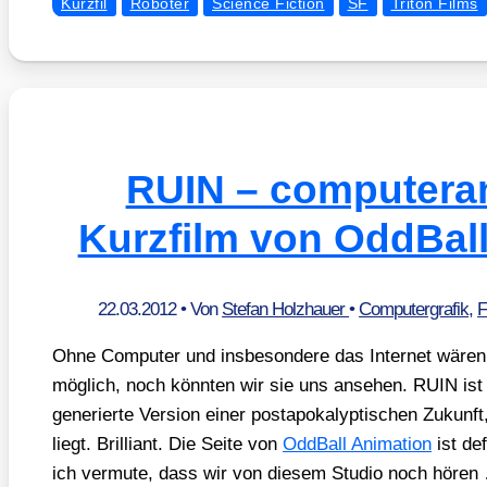
Kurzfil
Roboter
Science Fiction
SF
Triton Films
RUIN – computeran
Kurzfilm von OddBal
22.03.2012
• Von
Stefan Holzhauer
•
Computergrafik
,
Ohne Com­pu­ter und ins­be­son­de­re das Inter­net wären
mög­lich, noch könn­ten wir sie uns anse­hen. RUIN ist
gene­rier­te Ver­si­on einer post­apo­ka­lyp­ti­schen Zukunf
liegt. Bril­li­ant. Die Sei­te von
OddBall Ani­ma­ti­on
ist def
ich ver­mu­te, dass wir von die­sem Stu­dio noch höre