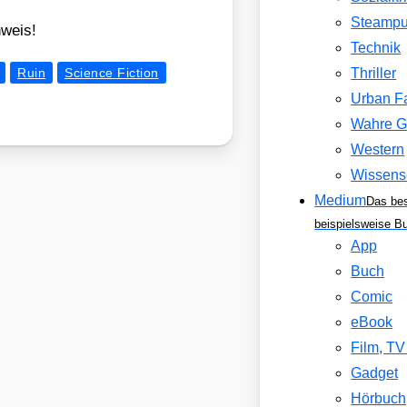
Steamp
­weis!
Technik
Ruin
Science Fiction
Thriller
Urban F
Wahre G
Western
Wissens
Medium
Das be
beispielsweise B
App
Buch
Comic
eBook
Film, T
Gadget
Hörbuch