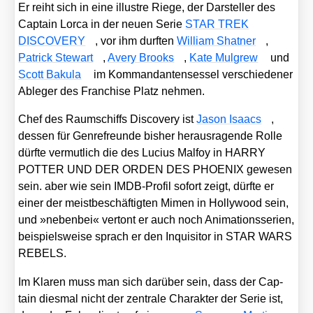
Er reiht sich in eine illus­tre Rie­ge, der Dar­stel­ler des
Cap­tain Lor­ca in der neu­en Serie
STAR TREK
DISCOVERY
, vor ihm durf­ten
Wil­liam Shat­ner
,
Patrick Ste­wart
,
Avery Brooks
,
Kate Mul­grew
und
Scott Baku­la
im Kom­man­dan­ten­ses­sel ver­schie­de­ner
Able­ger des Fran­chise Platz neh­men.
Chef des Raum­schiffs Dis­co­very ist
Jason Isaacs
,
des­sen für Gen­re­freun­de bis­her her­aus­ra­gen­de Rol­le
dürf­te ver­mut­lich die des Luci­us Mal­foy in HARRY
POTTER UND DER ORDEN DES PHOENIX gewe­sen
sein. aber wie sein IMDB-Pro­fil sofort zeigt, dürf­te er
einer der meist­be­schäf­tig­ten Mimen in Hol­ly­wood sein,
und »neben­bei« ver­tont er auch noch Ani­ma­ti­ons­se­ri­en,
bei­spiels­wei­se sprach er den Inqui­si­tor in STAR WARS
REBELS.
Im Kla­ren muss man sich dar­über sein, dass der Cap­
tain dies­mal nicht der zen­tra­le Cha­rak­ter der Serie ist,