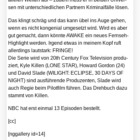
sen mit unter­schied­li­chen Part­nern Kri­mi­nal­fäl­le lösen.
Das klingt schräg und das kann übel ins Auge gehen,
wenn es nicht kon­ge­ni­al umge­setzt wird. Wird es aber
gut gemacht, dann könn­te AWAKE ein neu­es Fern­seh-
High­light wer­den. Irgend etwas in mei­nem Kopf ruft
aller­dings laut­stark: FRINGE!
Die Serie wird von 20th Cen­tu­ry Fox Tele­vi­si­on pro­du­
ziert, Kyle Kil­len (LONE STAR), Howard Gor­don (24)
und David Sla­de (WILIGHT: ECLIPSE, 30 DAYS OF
NIGHT) sind aus­füh­ren­de Pro­du­zen­ten, Sla­de wird
auch Regie beim Pilot­film füh­ren. Das Dreh­buch dazu
stammt von Kil­len.
NBC hat erst ein­mal 13 Epi­so­den bestellt.
[cc]
[nggal­lery id=14]