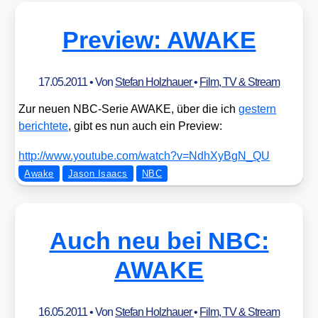
Preview: AWAKE
17.05.2011
• Von
Stefan Holzhauer
•
Film, TV & Stream
Zur neu­en NBC-Serie AWAKE, über die ich
ges­tern
berich­te­te
, gibt es nun auch ein Pre­view:
http://​www​.you​tube​.com/​w​a​t​c​h​?​v​=​N​d​h​X​y​B​g​N​_QU
Awake
Jason Isaacs
NBC
Auch neu bei NBC:
AWAKE
16.05.2011
• Von
Stefan Holzhauer
•
Film, TV & Stream