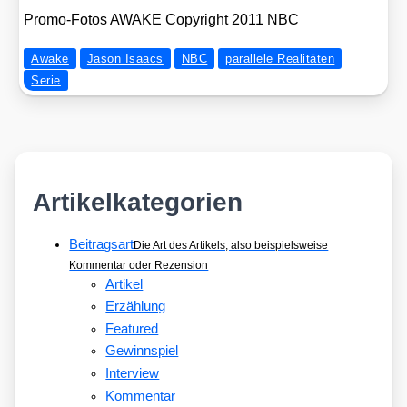
Pro­mo-Fotos AWAKE Copy­right 2011 NBC
Awake
Jason Isaacs
NBC
parallele Realitäten
Serie
Artikelkategorien
Beitragsart
Die Art des Artikels, also beispielsweise
Kommentar oder Rezension
Artikel
Erzählung
Featured
Gewinnspiel
Interview
Kommentar