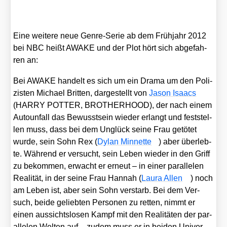
Eine wei­te­re neue Gen­re-Serie ab dem Früh­jahr 2012
bei NBC heißt AWAKE und der Plot hört sich abge­fah­
ren an:
Bei AWAKE han­delt es sich um ein Dra­ma um den Poli­
zis­ten Micha­el Brit­ten, dar­ge­stellt von
Jason Isaacs
(HARRY POTTER, BROTHERHOOD), der nach einem
Auto­un­fall das Bewusst­sein wie­der erlangt und fest­stel­
len muss, dass bei dem Unglück sei­ne Frau getö­tet
wur­de, sein Sohn Rex (
Dylan Min­net­te
) aber über­leb­
te. Wäh­rend er ver­sucht, sein Leben wie­der in den Griff
zu bekom­men, erwacht er erneut – in einer par­al­le­len
Rea­li­tät, in der sei­ne Frau Han­nah (
Lau­ra Allen
) noch
am Leben ist, aber sein Sohn ver­starb. Bei dem Ver­
such, bei­de gelieb­ten Per­so­nen zu ret­ten, nimmt er
einen aus­sichts­lo­sen Kampf mit den Rea­li­tä­ten der par­
al­le­len Wel­ten auf – zudem muss er in bei­den Uni­ver­