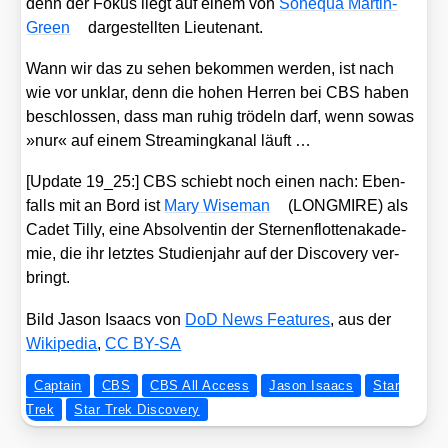
denn der Fokus liegt auf einem von
Sonequa Mar­tin-
Green
dar­ge­stell­ten Lieu­ten­ant.
Wann wir das zu sehen bekom­men wer­den, ist nach
wie vor unklar, denn die hohen Her­ren bei CBS haben
beschlos­sen, dass man ruhig trö­deln darf, wenn sowas
»nur« auf einem Strea­ming­ka­nal läuft …
[Update 19_​25:] CBS schiebt noch einen nach: Eben­
falls mit an Bord ist
Mary Wise­man
(LONGMIRE) als
Cadet Til­ly, eine Absol­ven­tin der Ster­nen­flot­ten­aka­de­
mie, die ihr letz­tes Stu­di­en­jahr auf der Dis­co­very ver­
bringt.
Bild Jason Isaacs von
DoD News Fea­tures
, aus der
Wiki­pe­dia
,
CC BY-SA
Captain
CBS
CBS All Access
Jason Isaacs
Star
Trek
Star Trek Discovery