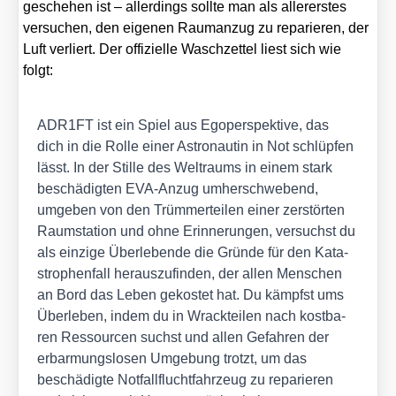
gesche­hen ist – aller­dings soll­te man als aller­ers­tes
ver­su­chen, den eige­nen Raum­an­zug zu repa­rie­ren, der
Luft ver­liert. Der offi­zi­el­le Wasch­zet­tel liest sich wie
folgt:
ADR1FT ist ein Spiel aus Ego­per­spek­ti­ve, das
dich in die Rol­le einer Astro­nau­tin in Not schlüp­fen
lässt. In der Stil­le des Welt­raums in einem stark
beschä­dig­ten EVA-Anzug umher­schwe­bend,
umge­ben von den Trüm­mer­tei­len einer zer­stör­ten
Raum­sta­ti­on und ohne Erin­ne­run­gen, ver­suchst du
als ein­zi­ge Über­le­ben­de die Grün­de für den Kata­
stro­phen­fall her­aus­zu­fin­den, der allen Men­schen
an Bord das Leben gekos­tet hat. Du kämpfst ums
Über­le­ben, indem du in Wrack­tei­len nach kost­ba­
ren Res­sour­cen suchst und allen Gefah­ren der
erbar­mungs­lo­sen Umge­bung trotzt, um das
beschä­dig­te Not­fall­flucht­fahr­zeug zu repa­rie­ren