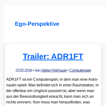
Ego-Perspektive
Trailer: ADR1FT
23.02.2016
• Von
Stefan Holzhauer
•
Computerspiel
ADR1FT ist ein Com­pu­ter­spiel, in dem man eine Astro­
nau­tin spielt. Man befin­det sich in einer Raum­sta­ti­on, in
der offen­bar ein Unglück pas­siert ist, aber wenn man
aus der Bewusst­lo­sig­keit erwacht, kann man sich an
nichts erin­nern. Nun muss man her­aus­fin­den, was