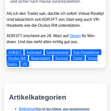
und sicher nach Hau­se zurück­zu­keh­ren.
Als ich den Trai­ler sah, dach­te ich sofort: Vir­tu­al Rea­li­ty!
Und tat­säch­lich soll ADR1FT von Start weg auch VR-
Head­sets wie die Ocu­lus Rift unter­stüt­zen.
ADR1FT erscheint am 28. März auf
Steam
für Win­
dows. Und das sieht alles rich­tig gut aus.
ADR1FT
Astronaut
Computerspiel
Ego-Perspektive
Oculus Rift
Raumstation
Survival
Trailer
Virtual
Reality
VR
Artikelkategorien
Beitragsart
Die Art des Artikels, also beispielsweise