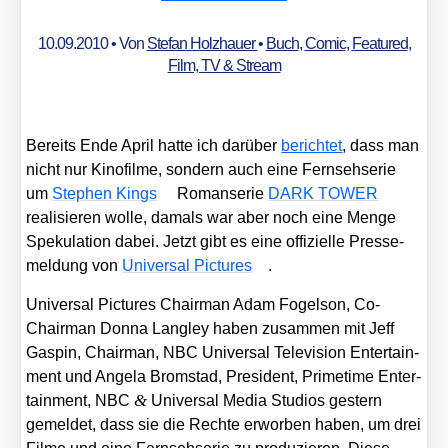
10.09.2010
• Von
Stefan Holzhauer
•
Buch
,
Comic
,
Featured
,
Film, TV & Stream
Bereits Ende April hat­te ich dar­über
berich­tet
, dass man
nicht nur Kino­fil­me, son­dern auch eine Fern­seh­se­rie
um
Ste­phen Kings
Roman­se­rie
DARK TOWER
rea­li­sie­ren wol­le, damals war aber noch eine Men­ge
Spe­ku­la­ti­on dabei. Jetzt gibt es eine offi­zi­el­le Pres­se­
mel­dung von
Uni­ver­sal Pic­tures
.
Uni­ver­sal Pic­tures Chair­man Adam Fogel­son, Co-
Chair­man Don­na Lang­ley haben zusam­men mit Jeff
Gaspin, Chair­man, NBC Uni­ver­sal Tele­vi­si­on Enter­tain­
ment und Ange­la Brom­stad, Pre­si­dent, Prime­time Enter­
&
tain­ment, NBC
Uni­ver­sal Media Stu­di­os ges­tern
gemel­det, dass sie die Rech­te erwor­ben haben, um drei