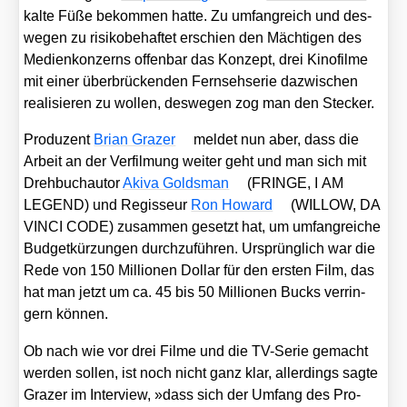
kal­te Füße bekom­men hat­te. Zu umfang­reich und des­
we­gen zu risi­ko­be­haf­tet erschien den Mäch­ti­gen des
Medi­en­kon­zerns offen­bar das Kon­zept, drei Kino­fil­me
mit einer über­brü­cken­den Fern­seh­se­rie dazwi­schen
rea­li­sie­ren zu wol­len, des­we­gen zog man den Ste­cker.
Pro­du­zent
Bri­an Gra­zer
mel­det nun aber, dass die
Arbeit an der Ver­fil­mung wei­ter geht und man sich mit
Dreh­buch­au­tor
Aki­va Golds­man
(FRINGE, I AM
LEGEND) und Regis­seur
Ron Howard
(WILLOW, DA
VINCI CODE) zusam­men gesetzt hat, um umfang­rei­che
Bud­get­kür­zun­gen durch­zu­füh­ren. Ursprüng­lich war die
Rede von 150 Mil­lio­nen Dol­lar für den ers­ten Film, das
hat man jetzt um ca. 45 bis 50 Mil­lio­nen Bucks ver­rin­
gern kön­nen.
Ob nach wie vor drei Fil­me und die TV-Serie gemacht
wer­den sol­len, ist noch nicht ganz klar, aller­dings sag­te
Gra­zer im Inter­view, »dass sich der Umfang des Pro­