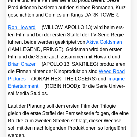
Fil­me und eine Fern­seh­se­rie zu pro­du­zie­ren. Die­se
Pro­duk­tio­nen basie­ren auf den sie­ben Roma­nen, Kurz­
ge­schich­ten und Comics um Kings DARK TOWER.
Ron Howard
(WILLOW, APOLLO 13) wird beim ers­
ten Film und bei der ers­ten Staf­fel der TV-Serie Regie
füh­ren, bei­de wer­den geskrip­tet von
Aki­va Golds­man
(I AM LEGEND, FRINGE). Golds­man wird den ers­ten
Film und die Serie auch zusam­men mit Howard und
Bri­an Gra­zer
(APOLLO 13, SAKRILEG) pro­du­zie­ren,
die Fir­men hin­ter der Kino­pro­duk­ti­on sind
Weed Road
Pic­tures
(JONAH HEX, THE LOSERS) und
Ima­gi­ne
Enter­tain­ment
(ROBIN HOOD); für die Serie Uni­ver­
sal Media Stu­di­os.
Laut der Pla­nung soll dem ers­ten Film der Tri­lo­gie
gleich die ers­te Staf­fel der Fern­seh­se­rie fol­gen, die eine
Brü­cke zum zwei­ten Strei­fen schlägt, die­ser Wech­sel
soll mit den nach­fol­gen­den Pro­duk­tio­nen so fort­ge­führt
wer­den.