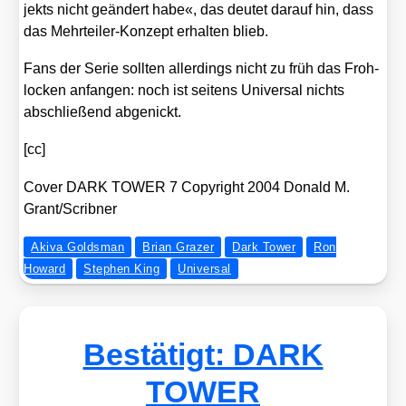
jekts nicht geän­dert habe«, das deu­tet dar­auf hin, dass
das Mehr­tei­ler-Kon­zept erhal­ten blieb.
Fans der Serie soll­ten aller­dings nicht zu früh das Froh­
lo­cken anfan­gen: noch ist sei­tens Uni­ver­sal nichts
abschlie­ßend abge­nickt.
[cc]
Cover DARK TOWER 7 Copy­right 2004 Donald M.
Grant/​Scribner
Akiva Goldsman
Brian Grazer
Dark Tower
Ron
Howard
Stephen King
Universal
Bestätigt: DARK
TOWER