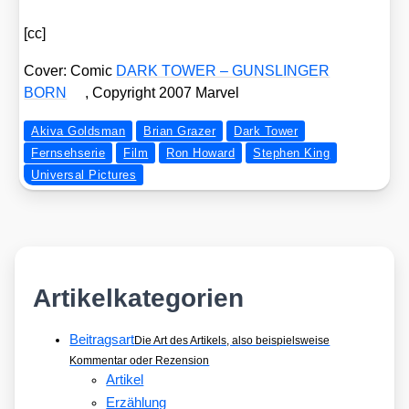
[cc]
Cover: Comic
DARK TOWER – GUNSLINGER
BORN
, Copy­right 2007 Mar­vel
Akiva Goldsman
Brian Grazer
Dark Tower
Fernsehserie
Film
Ron Howard
Stephen King
Universal Pictures
Artikelkategorien
Beitragsart
Die Art des Artikels, also beispielsweise
Kommentar oder Rezension
Artikel
Erzählung