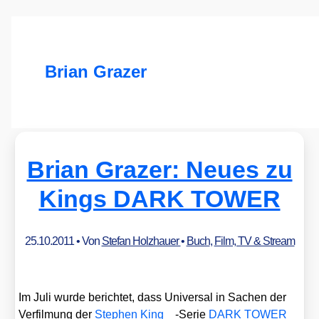
Brian Grazer
Brian Grazer: Neues zu
Kings DARK TOWER
25.10.2011
• Von
Stefan Holzhauer
•
Buch
,
Film, TV & Stream
Im Juli wur­de berich­tet, dass Uni­ver­sal in Sachen der
Ver­fil­mung der
Ste­phen King
-Serie
DARK TOWER