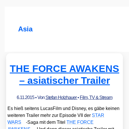
Asia
THE FORCE AWAKENS
– asiatischer Trailer
6.11.2015
• Von
Stefan Holzhauer
•
Film, TV & Stream
Es hieß sei­tens Lucas­Film und Dis­ney, es gäbe kei­nen
wei­te­ren Trai­ler mehr zur Epi­so­de VII der
STAR
WARS
-Saga mit dem Titel
THE FORCE