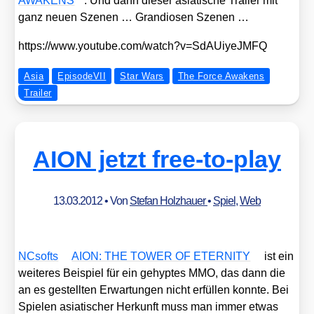
AWAKENS
. Und dann die­ser asia­ti­sche Trai­ler mit
ganz neu­en Sze­nen … Gran­dio­sen Sze­nen …
https://​www​.you​tube​.com/​w​a​t​c​h​?​v​=​S​d​A​U​i​y​e​J​MFQ
Asia
EpisodeVII
Star Wars
The Force Awakens
Trailer
AION jetzt free-to-play
13.03.2012
• Von
Stefan Holzhauer
•
Spiel
,
Web
NCsofts
AION: THE TOWER OF ETERNITY
ist ein
wei­te­res Bei­spiel für ein gehyp­tes MMO, das dann die
an es gestell­ten Erwar­tun­gen nicht erfül­len konn­te. Bei
Spie­len asia­ti­scher Her­kunft muss man immer etwas