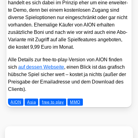
han­delt es sich dabei im Prin­zip eher um eine erwei­ter­
te Demo, denn bei einem kos­ten­lo­sen Zugang sind
diver­se Spiel­op­tio­nen nur ein­ge­schränkt oder gar nicht
vor­han­den. Ehe­ma­li­ge Käu­fer von AION erhal­ten
zusätz­li­che Boni und nach wie vor wird auch eine Abo-
Vari­an­te mit Zugriff auf alle Spiel­fea­tures ange­bo­ten,
die kos­tet 9,99 Euro im Monat.
Alle Details zur free-to-play-Ver­si­on von AION fin­den
sich
auf des­sen Web­sei­te
, einen Blick ist das gra­fisch
hüb­sche Spiel sicher wert – kos­tet ja nichts (außer der
Preis­ga­be der Email­adres­se und dem Down­load des
Cli­ents).
AION
Asia
free to play
MMO