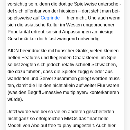
vor­sich­tig sein, denn die dor­ti­ge Spiel­wei­se unter­schei­
det sich offen­bar von der hie­si­gen – dort steht man bei­
spiels­wei­se auf
Geg­rin­de
, hier nicht. Und auch wenn
sich die asia­ti­sche Kul­tur im Wes­ten unge­bro­che­ner
Popu­la­ri­tät erfreut, so sind Anpas­sun­gen an hie­si­ge
Geschmä­cker doch fast zwin­gend not­wen­dig.
AION beein­druck­te mit hüb­scher Gra­fik, vie­len klei­nen
net­ten Fea­tures und flie­gen­den Cha­rak­te­ren, im Spiel
selbst zeig­ten sich jedoch rela­tiv schnell Schwä­chen,
die dazu führ­ten, dass die Spie­ler zügig wie­der aus­
wan­der­ten und Ser­ver zusam­men gelegt wer­den muss­
ten, damit die Hel­den nicht allein auf wei­ter Flur waren
(was den Begriff »mas­si­ve mul­ti­play­er« kon­ter­ka­rie­ren
wür­de).
Jetzt wur­de wie bei so vie­len ande­ren
geschei­ter­ten
nicht ganz so erfolg­rei­chen MMOs das finan­zi­el­le
Modell von Abo auf free-to-play umge­stellt. Auch hier