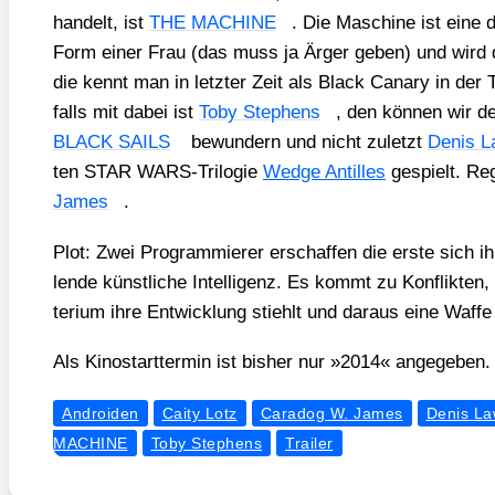
han­delt, ist
THE MACHINE
. Die Maschi­ne ist eine de
Form einer Frau (das muss ja Ärger geben) und wird da
die kennt man in letz­ter Zeit als Black Cana­ry in der
falls mit dabei ist
Toby Ste­phens
, den kön­nen wir de
BLACK SAILS
bewun­dern und nicht zuletzt
Denis L
ten STAR WARS-Tri­lo­gie
Wedge Antil­les
gespielt. Re
James
.
Plot: Zwei Pro­gram­mie­rer erschaf­fen die ers­te sich 
len­de künst­li­che Intel­li­genz. Es kommt zu Kon­flik­ten, 
te­ri­um ihre Ent­wick­lung stiehlt und dar­aus eine Waf­f
Als Kino­start­ter­min ist bis­her nur »2014« ange­ge­ben.
Androiden
Caity Lotz
Caradog W. James
Denis L
MACHINE
Toby Stephens
Trailer