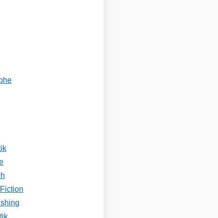
ophe
n
ik
e
ch
Fiction
ishing
tik