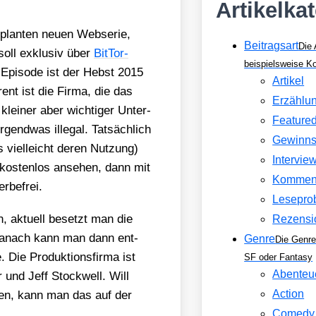
Artikelka
eplan­ten neu­en Webse­rie,
Beitragsart
Die 
soll exklu­siv über
Bit­Tor­
beispielsweise 
te Epi­so­de ist der Hebst 2015
Artikel
rent ist die Fir­ma, die das
Erzählu
klei­ner aber wich­ti­ger Unter­
Feature
end­was ille­gal. Tat­säch­lich
Gewinns
ns viel­leicht deren Nut­zung)
Intervie
r kos­ten­los anse­hen, dann mit
Kommen
­be­frei.
Lesepro
­on, aktu­ell besetzt man die
Rezensi
n, danach kann man dann ent­
Genre
Die Genre
Die Pro­duk­ti­ons­fir­ma ist
SF oder Fantasy
Abenteu
 und Jeff Stock­well. Will
Action
­ten, kann man das auf der
Comedy