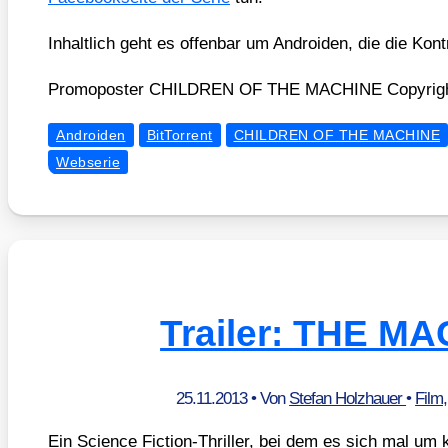
Inhalt­lich geht es offen­bar um Andro­iden, die die Kon­
Pro­mo­pos­ter CHILDREN OF THE MACHINE Copy­right
Androiden
BitTorrent
CHILDREN OF THE MACHINE
Webserie
Trailer: THE M
25.11.2013
• Von
Stefan Holzhauer
•
Film
Ein Sci­ence Fic­tion-Thril­ler, bei dem es sich mal 