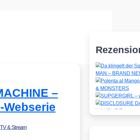
Rezensio
MACHINE –
F-Webserie
 TV & Stream