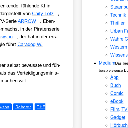
n­ken­de, füh­len­de KI in
Steamp
r­ge­stellt von
Cai­ty Lotz
,
Technik
 TV-Serie
ARROW
. Eben­
Thriller
m­nächst in der Pira­ten­se­rie
Urban F
aw­son
, der hat in der ers­
Wahre G
gie führt
Cara­dog W.
Western
Wissens
Medium
Das be
ihrer selbst bewuss­te und füh­
beispielsweise B
als das Ver­tei­di­gungs­mi­nis­
App
e machen will.
Buch
Comic
eBook
awson
Roboter
THE
Film, T
Gadget
Hörbuch