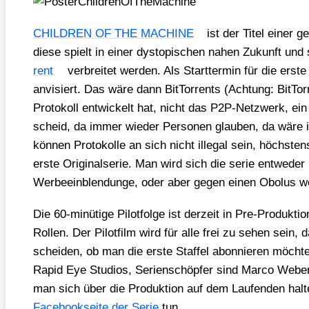
CHILDREN OF THE MACHINE
ist der Titel einer g
die­se spielt in einer dys­to­pi­schen nahen Zukunft und 
rent
ver­brei­tet wer­den. Als Start­ter­min für die ers­
anvi­siert. Das wäre dann Bit­Tor­rents (Ach­tung: Bit­Tor­
Pro­to­koll ent­wi­ckelt hat, nicht das P2P-Netz­werk, ein 
scheid, da immer wie­der Per­so­nen glau­ben, da wäre irg
kön­nen Pro­to­kol­le an sich nicht ille­gal sein, höchs­te
ers­te Ori­gi­nal­se­rie. Man wird sich die serie ent­we­de
Wer­be­ein­blen­dun­ge, oder aber gegen einen Obo­lus wer
Die 60-minü­ti­ge Pilot­fol­ge ist der­zeit in Pre-Pro­duk­ti
Rol­len. Der Pilot­film wird für alle frei zu sehen sei
schei­den, ob man die ers­te Staf­fel abon­nie­ren möch­te. 
Rapid Eye Stu­di­os, Seri­en­schöp­fer sind Mar­co Weber
man sich über die Pro­duk­ti­on auf dem Lau­fen­den hal
Face­book­sei­te der Serie
tun.