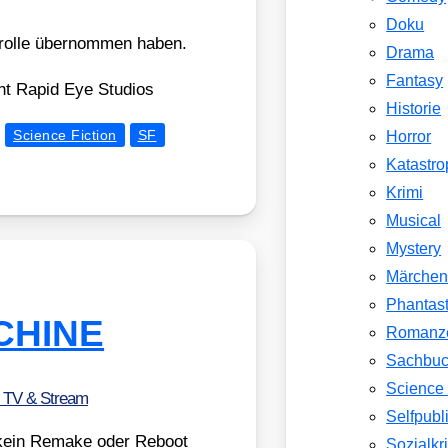
Doku
trol­le über­nom­men haben.
Drama
Fantasy
 Rapid Eye Stu­di­os
Historie
Science Fiction
SF
Horror
Katastr
Krimi
Musical
Mystery
Märche
Phantast
ACHINE
Romanz
Sachbu
Science 
, TV & Stream
Selfpubl
um kein Remake oder Reboot
Sozialkri