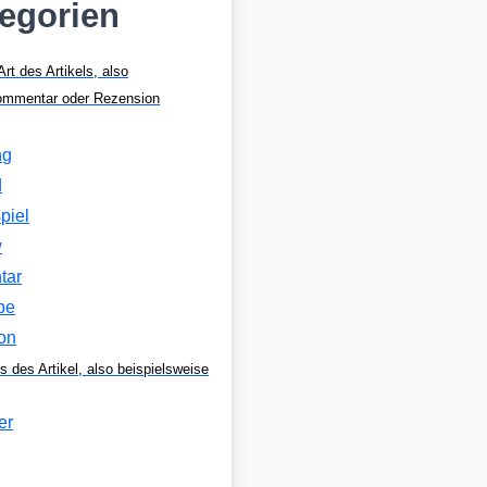
tegorien
Art des Artikels, also
Kommentar oder Rezension
ng
d
piel
w
tar
be
on
s des Artikel, also beispielsweise
er