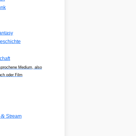
unk
antasy
eschichte
chaft
sprochene Medium, also
uch oder Film
&
V
Stream