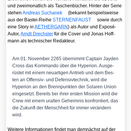
und zwei­mo­nat­lich als Taschen­bü­cher. Hin­ter der Serie
ste­hen
Andre­as Sucha­nek
(bekannt bei­spiels­wei­se
aus der Bas­tei-Rei­he
STERNENFAUST
sowie durch
eine Sto­ry in
AETHERGARN
) als Autor und Expo­sé-
Autor,
Arndt Drechs­ler
für die Cover und Jonas Hoff­
mann als tech­ni­scher Redak­teur.
Am 01. Novem­ber 2265 über­nimmt Cap­tain Jay­den
Cross das Kom­man­do über die Hype­ri­on. Aus­ge­
rüs­tet mit einem neu­ar­ti­gen Antrieb und dem Bes­
ten an Offen­siv- und Defen­siv­tech­nik, wird die
Hype­ri­on an den Brenn­punk­ten der Sola­ren Uni­on
ein­ge­setzt. Bereits bei ihrer ers­ten Mis­si­on wird die
Crew mit einem uralten Geheim­nis kon­fron­tiert, das
die Zukunft der Mensch­heit für immer ver­än­dern
wird.
Wei­te­re Infor­ma­tio­nen fin­det man dem­nächst auf der