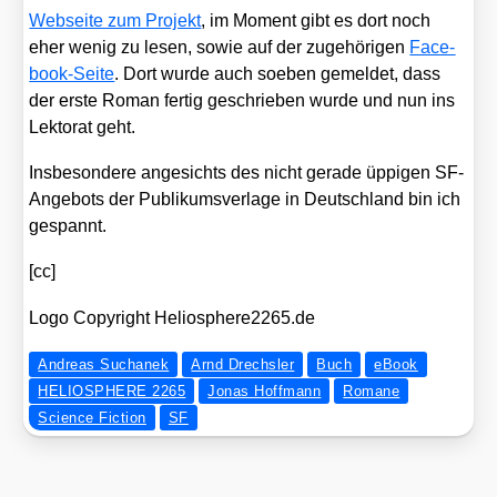
Web­sei­te zum Pro­jekt
, im Moment gibt es dort noch
eher wenig zu lesen, sowie auf der zuge­hö­ri­gen
Face­
book-Sei­te
. Dort wur­de auch soeben gemel­det, dass
der ers­te Roman fer­tig geschrie­ben wur­de und nun ins
Lek­to­rat geht.
Ins­be­son­de­re ange­sichts des nicht gera­de üppi­gen SF-
Ange­bots der Publi­kums­ver­la­ge in Deutsch­land bin ich
gespannt.
[cc]
Logo Copy­right Helio​sphe​re2265​.de
Andreas Suchanek
Arnd Drechsler
Buch
eBook
HELIOSPHERE 2265
Jonas Hoffmann
Romane
Science Fiction
SF