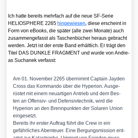
Ich hat­te bereits mehr­fach auf die neue SF-Serie
HELIOSPHERE 2265
hin­ge­wie­sen
, die­se erscheint in
Form von eBooks, die spä­ter (alle zwei Mona­te) auch
zusam­men­ge­fasst als Taschen­bü­cher her­aus gebracht
wer­den. Jetzt ist der ers­te Band erhält­lich. Er trägt den
Titel DAS DUNKLE FRAGMENT und wur­de von Andre­
as Sucha­nek ver­fasst:
Am 01. Novem­ber 2265 über­nimmt Cap­tain Jay­den
Cross das Kom­man­do über die Hype­ri­on. Aus­ge­
rüs­tet mit einem neu­ar­ti­gen Antrieb und dem Bes­
ten an Offen­siv- und Defen­siv­tech­nik, wird die
Hype­ri­on an den Brenn­punk­ten der Sola­ren Uni­on
ein­ge­setzt.
Bereits ihr ers­ter Auf­trag führt die Crew in ein
gefähr­li­ches Aben­teu­er. Eine Ber­gungs­mis­si­on ent­
ar­tet zur Kata­stro­phe. Umringt von Fein­den muss