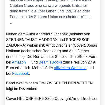
Cap­tain Cross eine schwer­wie­gen­de Ent­schei­
dung tref­fen, die über Leben und Tod, Krieg oder
Frie­den in der Sola­ren Uni­on ent­schei­den könn­te
…
Neben dem Autor Andre­as Sucha­nek (bekannt von
STERNENFAUST, MADDRAX und PROFESSOR
ZAMORRA) wir­ken mit: Arndt Drechs­ler (Cover), Jonas
Hoff­man (tech­ni­scher Redak­teur) und Anja Dre­her
(Innen­il­lus). Die Roma­ne der Serie sind in eBook-Form
bei
Ama­zon
und
Beam eBooks
zum Preis von 2,49
Euro erhält­lich. Mehr auf der
offi­zi­el­len Web­sei­te
und
bei
Face­book
.
Band zwei mit dem Titel ZWISCHEN DEN WELTEN
folgt im Dezem­ber.
Co­ver HE­LIO­S­PHERE 2265 Co­py­right Arndt Drechlser