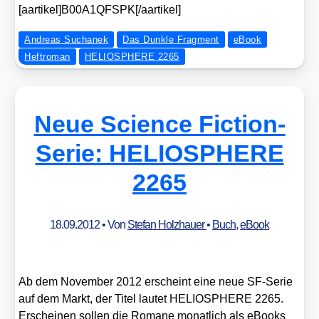
[aartikel]B00A1QFSPK[/aartikel]
Andreas Suchanek
Das Dunkle Fragment
eBook
Heftroman
HELIOSPHERE 2265
Neue Science Fiction-
Serie: HELIOSPHERE
2265
18.09.2012
• Von
Stefan Holzhauer
•
Buch
,
eBook
Ab dem Novem­ber 2012 erscheint eine neue SF-Serie
auf dem Markt, der Titel lau­tet HELIOSPHERE 2265.
Erschei­nen sol­len die Roma­ne monat­lich als eBooks