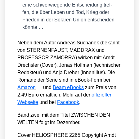
eine schwer­wie­gen­de Ent­schei­dung tref­
fen, die über Leben und Tod, Krieg oder
Frie­den in der Sola­ren Uni­on ent­schei­den
könn­te …
Neben dem Autor Andre­as Sucha­nek (bekannt
von STERNENFAUST, MADDRAX und
PROFESSOR ZAMORRA) wir­ken mit: Arndt
Drechs­ler (Cover), Jonas Hoff­man (tech­ni­scher
Redak­teur) und Anja Dre­her (Innen­il­lus). Die
Roma­ne der Serie sind in eBook-Form bei
Ama­zon
und
Beam eBooks
zum Preis von
2,49 Euro erhält­lich. Mehr auf der
offi­zi­el­len
Web­sei­te
und bei
Face­book
.
Band zwei mit dem Titel ZWISCHEN DEN
WELTEN folgt im Dezem­ber.
Co­ver HE­LIO­S­PHERE 2265 Co­py­right Arndt