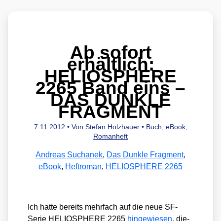
Ab sofort
erhältlich:
HELIOSPHERE
2265 Band eins –
DAS DUNKLE
FRAGMENT
7.11.2012
• Von
Stefan Holzhauer
•
Buch
,
eBook
,
Romanheft
Andreas Suchanek
,
Das Dunkle Fragment
,
eBook
,
Heftroman
,
HELIOSPHERE 2265
Ich hat­te bereits mehr­fach auf die neue SF-
Serie HELIOSPHERE 2265
hin­ge­wie­sen
, die­