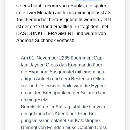
se erscheint in Form von eBooks, die spä­ter
(alle zwei Mona­te) auch zusam­men­ge­fasst als
Taschen­bü­cher her­aus gebracht wer­den. Jetzt
ist der ers­te Band erhält­lich. Er trägt den Titel
DAS DUNKLE FRAGMENT und wur­de von
Andre­as Sucha­nek ver­fasst:
Am 01. Novem­ber 2265 über­nimmt Cap­
tain Jay­den Cross das Kom­man­do über
die Hype­ri­on. Aus­ge­rüs­tet mit einem neu­
ar­ti­gen Antrieb und dem Bes­ten an Offen­
siv- und Defen­siv­tech­nik, wird die Hype­ri­
on an den Brenn­punk­ten der Sola­ren Uni­
on ein­ge­setzt.
Bereits ihr ers­ter Auf­trag führt die Crew in
ein gefähr­li­ches Aben­teu­er. Eine Ber­
gungs­mis­si­on ent­ar­tet zur Kata­stro­phe.
Umringt von Fein­den muss Cap­tain Cross