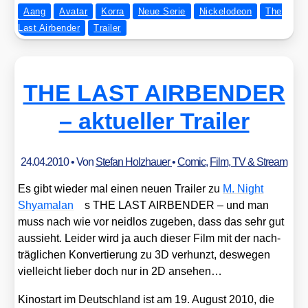
Aang
Avatar
Korra
Neue Serie
Nickelodeon
The
Last Airbender
Trailer
THE LAST AIRBENDER
– aktueller Trailer
24.04.2010
• Von
Stefan Holzhauer
•
Comic
,
Film, TV & Stream
Es gibt wie­der mal einen neu­en Trai­ler zu
M. Night
Shya­mal­an
s THE LAST AIRBENDER – und man
muss nach wie vor neid­los zuge­ben, dass das sehr gut
aus­sieht. Lei­der wird ja auch die­ser Film mit der nach­
träg­li­chen Kon­ver­tie­rung zu 3D ver­hunzt, des­we­gen
viel­leicht lie­ber doch nur in 2D anse­hen…
Kino­start im Deutsch­land ist am 19. August 2010, die