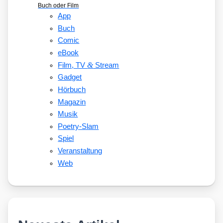
Buch oder Film
App
Buch
Comic
eBook
&
Film, TV
Stream
Gadget
Hörbuch
Magazin
Musik
Poetry-Slam
Spiel
Veranstaltung
Web