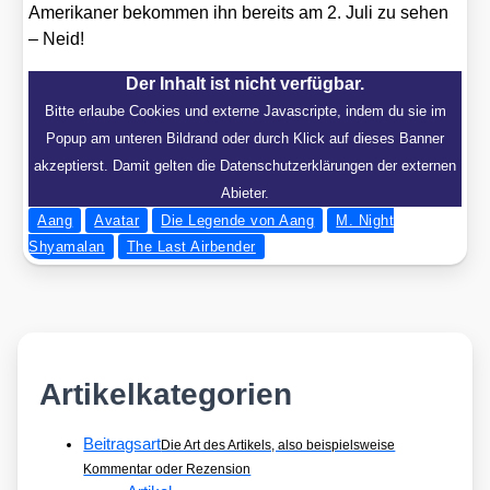
Ame­ri­ka­ner bekom­men ihn bereits am 2. Juli zu sehen
– Neid!
Der Inhalt ist nicht verfügbar.
Bitte erlaube Cookies und externe Javascripte, indem du sie im
Popup am unteren Bildrand oder durch Klick auf dieses Banner
akzeptierst. Damit gelten die Datenschutzerklärungen der externen
Abieter.
Aang
Avatar
Die Legende von Aang
M. Night
Shyamalan
The Last Airbender
Artikelkategorien
Beitragsart
Die Art des Artikels, also beispielsweise
Kommentar oder Rezension