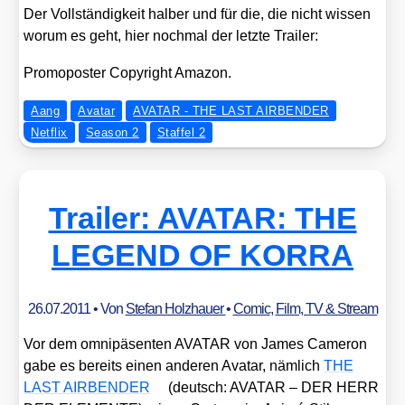
Der Voll­stän­dig­keit hal­ber und für die, die nicht wis­sen
wor­um es geht, hier noch­mal der letz­te Trai­ler:
Pro­mo­pos­ter Copy­right Ama­zon.
Aang
Avatar
AVATAR - THE LAST AIRBENDER
Netflix
Season 2
Staffel 2
Trailer: AVATAR: THE
LEGEND OF KORRA
26.07.2011
• Von
Stefan Holzhauer
•
Comic
,
Film, TV & Stream
Vor dem omni­pä­sen­ten AVATAR von James Came­ron
gabe es bereits einen ande­ren Ava­tar, näm­lich
THE
LAST AIRBENDER
(deutsch: AVATAR – DER HERR