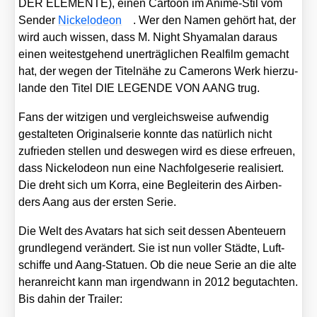
DER ELEMENTE), einen Car­toon im Ani­mé-Stil vom
Sen­der
Nickel­ode­on
. Wer den Namen gehört hat, der
wird auch wis­sen, dass M. Night Shya­mal­an dar­aus
einen wei­test­ge­hend uner­träg­li­chen Real­film gemacht
hat, der wegen der Titel­nä­he zu Came­rons Werk hier­zu­
lan­de den Titel DIE LEGENDE VON AANG trug.
Fans der wit­zi­gen und ver­gleichs­wei­se auf­wen­dig
gestal­te­ten Ori­gi­nal­se­rie konn­te das natür­lich nicht
zufrie­den stel­len und des­we­gen wird es die­se erfreu­en,
dass Nickel­ode­on nun eine Nach­fol­ge­se­rie rea­li­siert.
Die dreht sich um Kor­ra, eine Beglei­te­rin des Air­ben­
ders Aang aus der ers­ten Serie.
Die Welt des Ava­tars hat sich seit des­sen Aben­teu­ern
grund­le­gend ver­än­dert. Sie ist nun vol­ler Städ­te, Luft­
schif­fe und Aang-Sta­tu­en. Ob die neue Serie an die alte
her­an­reicht kann man irgend­wann in 2012 begut­ach­ten.
Bis dahin der Trai­ler: