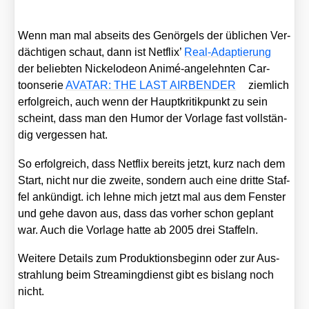
Wenn man mal abseits des Genör­gels der übli­chen Ver­
däch­ti­gen schaut, dann ist Net­flix’
Real-Adap­tie­rung
der belieb­ten Nickel­ode­on Ani­mé-ange­lehn­ten Car­
toon­se­rie
AVATAR: THE LAST AIRBENDER
ziem­lich
erfolg­reich, auch wenn der Haupt­kri­tik­punkt zu sein
scheint, dass man den Humor der Vor­la­ge fast voll­stän­
dig ver­ges­sen hat.
So erfolg­reich, dass Net­flix bereits jetzt, kurz nach dem
Start, nicht nur die zwei­te, son­dern auch eine drit­te Staf­
fel ankün­digt. ich leh­ne mich jetzt mal aus dem Fens­ter
und gehe davon aus, dass das vor­her schon geplant
war. Auch die Vor­la­ge hat­te ab 2005 drei Staf­feln.
Wei­te­re Details zum Pro­duk­ti­ons­be­ginn oder zur Aus­
strah­lung beim Strea­ming­dienst gibt es bis­lang noch
nicht.