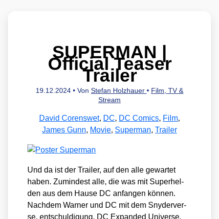
SUPERMAN |
Official Teaser
Trailer
19.12.2024
• Von
Stefan Holzhauer
•
Film, TV &
Stream
David Corenswet
,
DC
,
DC Comics
,
Film
,
James Gunn
,
Movie
,
Superman
,
Trailer
Und da ist der Trai­ler, auf den alle gewar­tet
haben. Zumin­dest alle, die was mit Super­hel­
den aus dem Hau­se DC anfan­gen kön­nen.
Nach­dem War­ner und DC mit dem Sny­der­ver­
se, ent­schul­di­gung, DC Expan­ded Uni­ver­se,