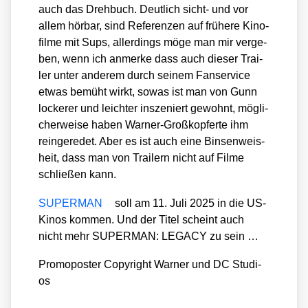
auch das Dreh­buch. Deut­lich sicht- und vor
allem hör­bar, sind Refe­ren­zen auf frü­he­re Kino­
fil­me mit Sups, aller­dings möge man mir ver­ge­
ben, wenn ich anmer­ke dass auch die­ser Trai­
ler unter ande­rem durch sei­nem Fan­ser­vice
etwas bemüht wirkt, sowas ist man von Gunn
locke­rer und leich­ter insze­niert gewohnt, mög­li­
cher­wei­se haben War­ner-Groß­kop­fer­te ihm
rein­ge­re­det. Aber es ist auch eine Bin­sen­weis­
heit, dass man von Trai­lern nicht auf Fil­me
schlie­ßen kann.
SUPERMAN
soll am 11. Juli 2025 in die US-
Kinos kom­men. Und der Titel scheint auch
nicht mehr SUPERMAN: LEGACY zu sein …
Pro­mo­pos­ter Copy­right War­ner und DC Stu­di­
os