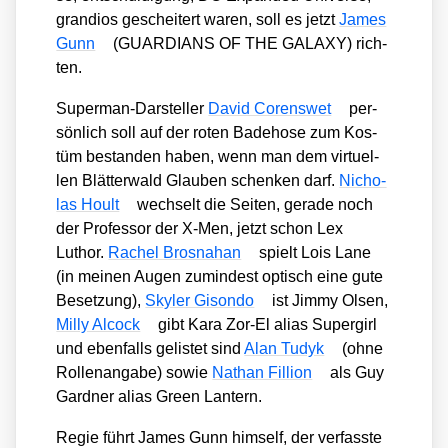
gran­di­os geschei­tert waren, soll es jetzt
James
Gunn
(GUARDIANS OF THE GALAXY) rich­
ten.
Super­man-Dar­stel­ler
David Coren­swet
per­
sön­lich soll auf der roten Bade­ho­se zum Kos­
tüm bestan­den haben, wenn man dem vir­tu­el­
len Blät­ter­wald Glau­ben schen­ken darf.
Nicho­
las Hoult
wech­selt die Sei­ten, gera­de noch
der Pro­fes­sor der X‑Men, jetzt schon Lex
Luthor.
Rachel Bros­na­han
spielt Lois Lane
(in mei­nen Augen zumin­dest optisch eine gute
Beset­zung),
Sky­ler Gison­do
ist Jim­my Olsen,
Mil­ly Alcock
gibt Kara Zor-El ali­as Super­girl
und eben­falls gelis­tet sind
Alan Tudyk
(ohne
Rol­len­an­ga­be) sowie
Nathan Fil­li­on
als Guy
Gard­ner ali­as Green Lan­tern.
Regie führt James Gunn hims­elf, der ver­fass­te