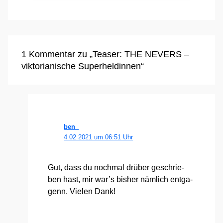
1 Kommentar zu „Teaser: THE NEVERS –
viktorianische Superheldinnen“
ben_
4.02.2021 um 06:51 Uhr
Gut, dass du noch­mal drü­ber geschrie­
ben hast, mir war’s bis­her näm­lich ent­ga­
genn. Vie­len Dank!