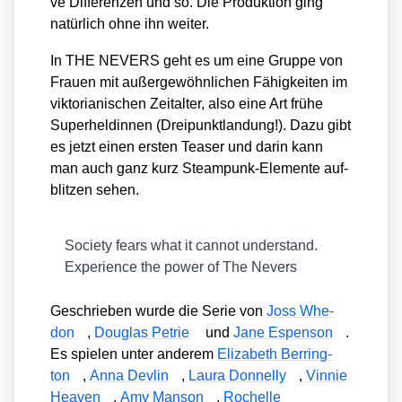
ve Dif­fe­ren­zen und so. Die Pro­duk­ti­on ging
natür­lich ohne ihn wei­ter.
In THE NEVERS geht es um eine Grup­pe von
Frau­en mit außer­ge­wöhn­li­chen Fähig­kei­ten im
vik­to­ria­ni­schen Zeit­al­ter, also eine Art frü­he
Super­hel­din­nen (Drei­punkt­lan­dung!). Dazu gibt
es jetzt einen ers­ten Teaser und dar­in kann
man auch ganz kurz Steam­punk-Ele­men­te auf­
blit­zen sehen.
Socie­ty fears what it can­not under­stand.
Expe­ri­ence the power of The Nevers
Geschrie­ben wur­de die Serie von
Joss Whe­
don
,
Dou­glas Petrie
und
Jane Espen­son
.
Es spie­len unter ande­rem
Eliza­beth Ber­ring­
ton
,
Anna Dev­lin
,
Lau­ra Don­nel­ly
,
Vin­nie
Hea­ven
,
Amy Man­son
,
Rochel­le