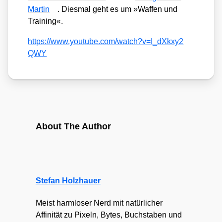
Mar­tin
. Dies­mal geht es um »Waf­fen und
Trai­ning«.
https://​www​.you​tube​.com/​w​a​t​c​h​?​v​=​I​_​d​X​k​x​y​2​
QWY
About The Author
Stefan Holzhauer
Meist harmloser Nerd mit natürlicher
Affinität zu Pixeln, Bytes, Buchstaben und