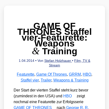
GAME OF
THRONES Staffel
vier-Featurette:
Weapons
&
Training
1.04.2014
• Von
Stefan Holzhauer
•
Film, TV &
Stream
Featurette
,
Game Of Thrones
,
GRRM
,
HBO
,
Staffel vier
,
Trailer
,
Weapons & Training
Der Start der vier­ten Staf­fel steht kurz bevor
(zumin­dest in den USA) und
HBO
zeigt
noch­mal eine Fea­tur­et­te zur Erfolgs­se­rie
GAME OF THRONES
nach
Geor­ge R. R.