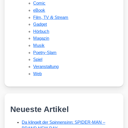
Comic
eBook
&
Film, TV
Stream
Gadget
Hörbuch
Magazin
Musik
Poetry-Slam
Spiel
Veranstaltung
Web
Neueste Artikel
Da klingelt der Spinnensinn: SPIDER-MAN –