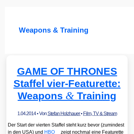
Weapons & Training
GAME OF THRONES
Staffel vier-Featurette:
&
Weapons
Training
1.04.2014
• Von
Stefan Holzhauer
•
Film, TV & Stream
Der Start der vier­ten Staf­fel steht kurz bevor (zumin­dest
in den USA) und
HBO
zeigt noch­mal eine Fea­tur­et­te