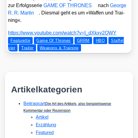
zur Erfolgs­se­rie
GAME OF THRONES
nach
Geor­ge
R. R. Mar­tin
. Dies­mal geht es um »Waf­fen und Trai­
ning«.
https://​www​.you​tube​.com/​w​a​t​c​h​?​v​=​I​_​d​X​k​x​y​2​QWY
Featurette
Game Of Thrones
GRRM
HBO
Staffel
vier
Trailer
Weapons & Training
Artikelkategorien
Beitragsart
Die Art des Artikels, also beispielsweise
Kommentar oder Rezension
Artikel
Erzählung
Featured