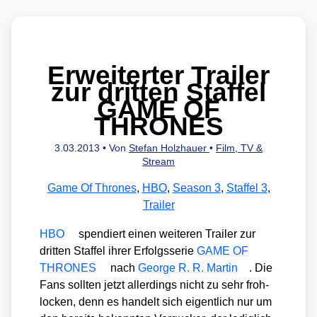
Erweiterter Trailer
zur dritten Staffel
GAME OF
THRONES
3.03.2013
• Von
Stefan Holzhauer
•
Film, TV &
Stream
Game Of Thrones
,
HBO
,
Season 3
,
Staffel 3
,
Trailer
HBO
spen­diert einen wei­te­ren Trai­ler zur
drit­ten Staf­fel ihrer Erfolgs­se­rie
GAME OF
THRONES
nach
Geor­ge R. R. Mar­tin
. Die
Fans soll­ten jetzt aller­dings nicht zu sehr froh­
lo­cken, denn es han­delt sich eigent­lich nur um