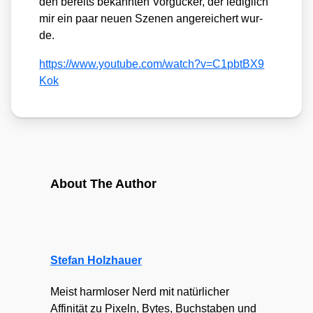
den bereits bekann­ten Vor­gu­cker, der ledig­lich
mir ein paar neu­en Sze­nen ange­rei­chert wur­
de.
https://​www​.you​tube​.com/​w​a​t​c​h​?​v​=​C​1​p​b​t​B​X​9​
Kok
About The Author
Stefan Holzhauer
Meist harmloser Nerd mit natürlicher
Affinität zu Pixeln, Bytes, Buchstaben und