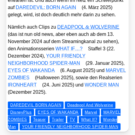
erwar­ten ist. Und auch wenn im Netz ein Schwer­punkt
auf
DAREDEVIL: BORN AGAIN
(4. März 2025)
gelegt, wird, ist doch deut­lich mehr dar­in zu sehen.
&
Näm­lich auch Clips zu
DEADPOOL
WOLVERINE
(das ist nun old news, aber eben auch ab dem 13.
Novem­ber 2024 auf dem Strea­ming­ka­nal zu sehen),
den Ani­ma­ti­ons­se­ri­en
WHAT IF…?
Staf­fel 3 (22.
Dezem­ber 2024),
YOUR FRIENDLY
NEIGHBORHOOD SPIDER-MAN
(29. Janu­ar 2025),
EYES OF WAKANDA
(6. August 2025) und
MARVEL
ZOMBIES
(Hal­lo­ween 2025), sowie den Real­se­ri­en
IRONHEART
(24. Juni 2025) und
WONDER MAN
(Dezem­ber 2025).
DAREDEVIL BORN AGAIN
Deadpool And Wolverine
DisneyPlus
EYES OF WAKANDA
Marvel
MARVEL
ZOMBIES
Teaser
Trailer
TV
What If?
Wonder
Man
YOUR FRIENDLY NEIGHBORHOOD SPIDER-MAN