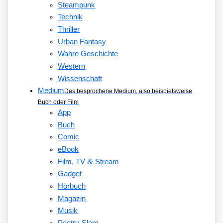
Steampunk
Technik
Thriller
Urban Fantasy
Wahre Geschichte
Western
Wissenschaft
Medium
Das besprochene Medium, also beispielsweise
Buch oder Film
App
Buch
Comic
eBook
&
Film, TV
Stream
Gadget
Hörbuch
Magazin
Musik
Poetry-Slam