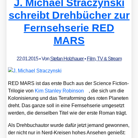
J. Michael Straczynski
schreibt Drehbücher zur
Fernsehserie RED
MARS
22.01.2015
• Von
Stefan Holzhauer
•
Film, TV & Stream
RED MARS ist das ers­te Buch aus der Sci­ence Fic­tion-
Tri­lo­gie von
Kim Stan­ley Robin­son
, die sich um die
Kolo­ni­sie­rung und das Ter­ra­forming des roten Pla­ne­ten
dreht. Das gan­ze soll in eine Fern­seh­se­rie umge­setzt
wer­den, die den­sel­ben Titel wie der ers­te Roman trägt.
Als Dreh­buch­au­tor wur­de dafür jetzt jemand gewon­nen,
der nicht nur in Nerd-Krei­sen hohes Anse­hen genießt: