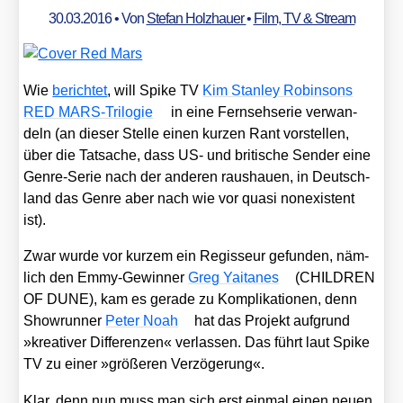
30.03.2016
• Von
Stefan Holzhauer
•
Film, TV & Stream
Wie
berich­tet
, will Spike TV
Kim Stan­ley Robin­sons
RED MARS-Tri­lo­gie
in eine Fern­seh­se­rie ver­wan­
deln (an die­ser Stel­le einen kur­zen Rant vor­stel­len,
über die Tat­sa­che, dass US- und bri­ti­sche Sen­der eine
Gen­re-Serie nach der ande­ren raus­hau­en, in Deutsch­
land das Gen­re aber nach wie vor qua­si non­e­xis­tent
ist).
Zwar wur­de vor kur­zem ein Regis­seur gefun­den, näm­
lich den Emmy-Gewin­ner
Greg Yaita­nes
(CHILDREN
OF DUNE), kam es gera­de zu Kom­pli­ka­tio­nen, denn
Show­run­ner
Peter Noah
hat das Pro­jekt auf­grund
»krea­ti­ver Dif­fe­ren­zen« ver­las­sen. Das führt laut Spike
TV zu einer »grö­ße­ren Ver­zö­ge­rung«.
Klar, denn nun muss man sich erst ein­mal einen neu­en