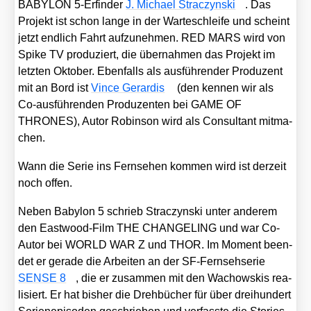
BABYLON 5‑Erfinder
J. Micha­el Strac­zyn­ski
. Das
Pro­jekt ist schon lan­ge in der War­te­schlei­fe und scheint
jetzt end­lich Fahrt auf­zu­neh­men. RED MARS wird von
Spike TV pro­du­ziert, die über­nah­men das Pro­jekt im
letz­ten Okto­ber. Eben­falls als aus­füh­ren­der Pro­du­zent
mit an Bord ist
Vin­ce Gerar­dis
(den ken­nen wir als
Co-aus­füh­ren­den Pro­du­zen­ten bei GAME OF
THRONES), Autor Robin­son wird als Con­sul­tant mit­ma­
chen.
Wann die Serie ins Fern­se­hen kom­men wird ist der­zeit
noch offen.
Neben Baby­lon 5 schrieb Strac­zyn­ski unter ande­rem
den East­wood-Film THE CHANGELING und war Co-
Autor bei WORLD WAR Z und THOR. Im Moment been­
det er gera­de die Arbei­ten an der SF-Fern­seh­se­rie
SENSE 8
, die er zusam­men mit den Wachow­skis rea­
li­siert. Er hat bis­her die Dreh­bü­cher für über drei­hun­dert