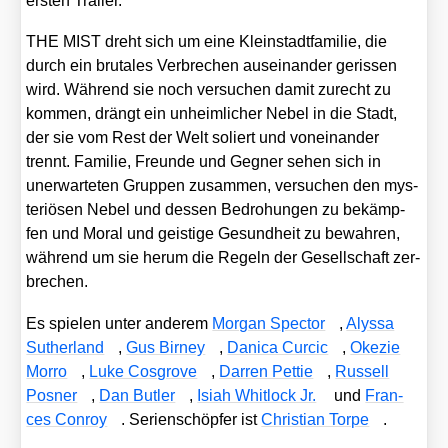
ers­ten Trai­ler.
THE MIST dreht sich um eine Klein­stadt­fa­mi­lie, die
durch ein bru­ta­les Ver­bre­chen aus­ein­an­der geris­sen
wird. Wäh­rend sie noch ver­su­chen damit zurecht zu
kom­men, drängt ein unheim­li­cher Nebel in die Stadt,
der sie vom Rest der Welt soliert und von­ein­an­der
trennt. Fami­lie, Freun­de und Geg­ner sehen sich in
uner­war­te­ten Grup­pen zusam­men, ver­su­chen den mys­
te­riö­sen Nebel und des­sen Bedro­hun­gen zu bekämp­
fen und Moral und geis­ti­ge Gesund­heit zu bewah­ren,
wäh­rend um sie her­um die Regeln der Gesell­schaft zer­
bre­chen.
Es spie­len unter ande­rem
Mor­gan Spec­tor
,
Alys­sa
Sut­her­land
,
Gus Bir­ney
,
Dani­ca Cur­cic
,
Oke­zie
Mor­ro
,
Luke Cos­gro­ve
,
Dar­ren Pet­tie
,
Rus­sell
Pos­ner
,
Dan But­ler
,
Isiah Whit­lock Jr.
und
Fran­
ces Con­roy
. Seri­en­schöp­fer ist
Chris­ti­an Tor­pe
.