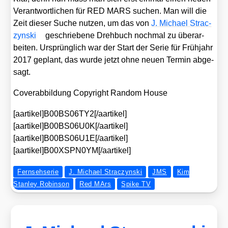
Ver­ant­wort­li­chen für RED MARS suchen. Man will die
Zeit die­ser Suche nut­zen, um das von
J. Micha­el Strac­
zyn­ski
geschrie­be­ne Dreh­buch noch­mal zu über­ar­
bei­ten. Ursprüng­lich war der Start der Serie für Früh­jahr
2017 geplant, das wur­de jetzt ohne neu­en Ter­min abge­
sagt.
Cover­ab­bil­dung Copy­right Ran­dom House
[aartikel]B00BS06TY2[/aartikel]
[aartikel]B00BS06U0K[/aartikel]
[aartikel]B00BS06U1E[/aartikel]
[aartikel]B00XSPN0YM[/aartikel]
Fernsehserie
J. Michael Straczynski
JMS
Kim
Stanley Robinson
Red MArs
Spike TV