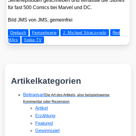
Seri­en­epi­so­den geschrie­ben und ver­fass­te die Sto­ries
für fast 500 Comics bei Mar­vel und DC.
Bild JMS von JMS, gemein­frei
Drebuch
Fernsehserie
J. Michael Straczynski
Red
MArs
Spike TV
Artikelkategorien
Beitragsart
Die Art des Artikels, also beispielsweise
Kommentar oder Rezension
Artikel
Erzählung
Featured
Gewinnspiel