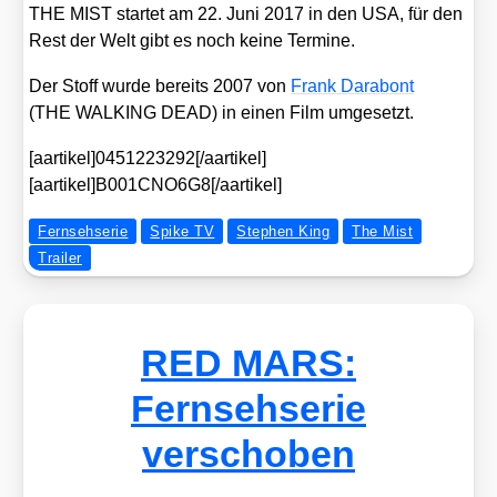
THE MIST star­tet am 22. Juni 2017 in den USA, für den
Rest der Welt gibt es noch kei­ne Ter­mi­ne.
Der Stoff wur­de bereits 2007 von
Frank Darabont
(THE WALKING DEAD) in einen Film umge­setzt.
[aartikel]0451223292[/aartikel]
[aartikel]B001CNO6G8[/aartikel]
Fernsehserie
Spike TV
Stephen King
The Mist
Trailer
RED MARS:
Fernsehserie
verschoben