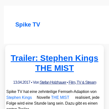
Spike TV
Trailer: Stephen Kings
THE MIST
13.04.2017
• Von
Stefan Holzhauer
•
Film, TV & Stream
Spike TV hat eine zehn­tei­li­ge Fern­seh-Adap­ti­on von
Ste­phen Kings
Novel­le
THE MIST
rea­li­siert, jede
Fol­ge wird eine Stun­de lang sein. Dazu gibt es einen