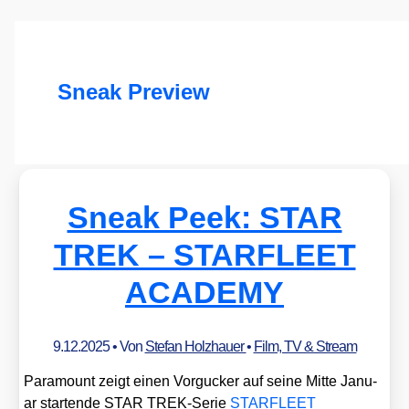
Sneak Preview
Sneak Peek: STAR
TREK – STARFLEET
ACADEMY
9.12.2025
• Von
Stefan Holzhauer
•
Film, TV & Stream
Para­mount zeigt einen Vor­gu­cker auf sei­ne Mit­te Janu­
ar star­ten­de STAR TREK-Serie
STARFLEET