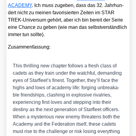
ACADEMY
. Ich muss zuge­ben, dass das 32. Jahr­hun­
dert nicht zu mei­nen favo­ri­sier­ten Zei­ten im STAR
TREK-Uni­ver­sum gehört, aber ich bin bereit der Serie
eine Chan­ce zu geben (wie man das selbst­ver­ständ­lich
immer tun soll­te).
Zusam­men­fas­sung:
This thril­ling new chap­ter fol­lows a fresh class of
cadets as they train under the watchful, deman­ding
eyes of Starfleet’s finest. Tog­e­ther, they’ll face the
highs and lows of aca­de­my life: for­ging unbre­aka­
ble fri­end­ships, clas­hing in explo­si­ve rival­ries,
expe­ri­en­cing first loves and step­ping into their
desti­ny as the next gene­ra­ti­on of Star­fleet offi­cers.
When a mys­te­rious new ene­my threa­tens both the
Aca­de­my and the Fede­ra­ti­on its­elf, the­se cadets
must rise to the chall­enge or risk losing ever­y­thing