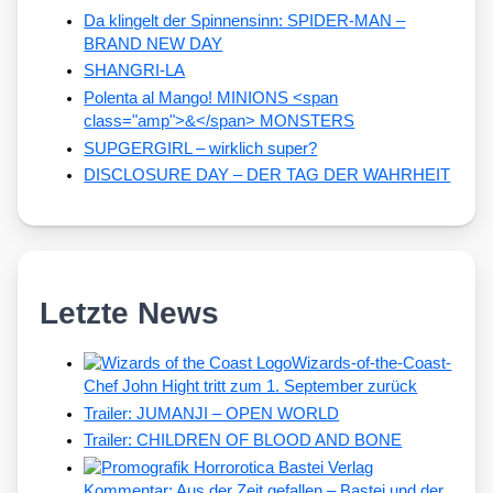
Da klingelt der Spinnensinn: SPIDER-MAN –
BRAND NEW DAY
SHANGRI-LA
Polenta al Mango! MINIONS <span
class="amp">&</span> MONSTERS
SUPGERGIRL – wirklich super?
DISCLOSURE DAY – DER TAG DER WAHRHEIT
Letzte News
Wizards-of-the-Coast-
Chef John Hight tritt zum 1. September zurück
Trailer: JUMANJI – OPEN WORLD
Trailer: CHILDREN OF BLOOD AND BONE
Kommentar: Aus der Zeit gefallen – Bastei und der