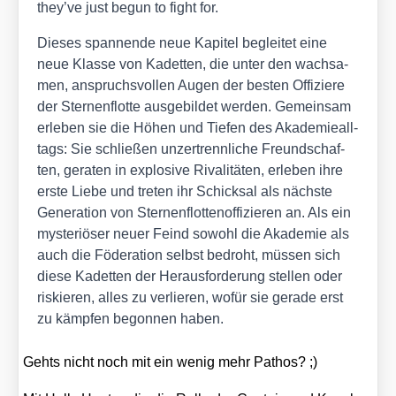
they’ve just begun to fight for.
Die­ses span­nen­de neue Kapi­tel beglei­tet eine
neue Klas­se von Kadet­ten, die unter den wach­sa­
men, anspruchs­vol­len Augen der bes­ten Offi­zie­re
der Ster­nen­flot­te aus­ge­bil­det wer­den. Gemein­sam
erle­ben sie die Höhen und Tie­fen des Aka­de­mie­all­
tags: Sie schlie­ßen unzer­trenn­li­che Freund­schaf­
ten, gera­ten in explo­si­ve Riva­li­tä­ten, erle­ben ihre
ers­te Lie­be und tre­ten ihr Schick­sal als nächs­te
Gene­ra­ti­on von Ster­nen­flot­ten­of­fi­zie­ren an. Als ein
mys­te­riö­ser neu­er Feind sowohl die Aka­de­mie als
auch die Föde­ra­ti­on selbst bedroht, müs­sen sich
die­se Kadet­ten der Her­aus­for­de­rung stel­len oder
ris­kie­ren, alles zu ver­lie­ren, wofür sie gera­de erst
zu kämp­fen begon­nen haben.
Gehts nicht noch mit ein wenig mehr Pathos? ;)