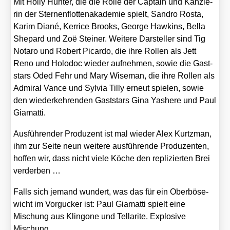
Mit Hol­ly Hun­ter, die die Rol­le der Cap­tain und Kanz­le­
rin der Ster­nen­flot­ten­aka­de­mie spielt, San­dro Ros­ta,
Karim Dia­né, Ker­ri­ce Brooks, Geor­ge Haw­kins, Bel­la
She­pard und Zoë Stei­ner. Wei­te­re Dar­stel­ler sind Tig
Nota­ro und Robert Picar­do, die ihre Rol­len als Jett
Reno und Holo­doc wie­der auf­neh­men, sowie die Gast­
stars Oded Fehr und Mary Wise­man, die ihre Rol­len als
Admi­ral Van­ce und Syl­via Til­ly erneut spie­len, sowie
den wie­der­keh­ren­den Gast­stars Gina Yas­he­re und Paul
Gia­mat­ti.
Aus­füh­ren­der Pro­du­zent ist mal wie­der Alex Kurtzman,
ihm zur Sei­te neun wei­te­re aus­füh­ren­de Pro­du­zen­ten,
hof­fen wir, dass nicht vie­le Köche den repli­zier­ten Brei
ver­der­ben …
Falls sich jemand wun­dert, was das für ein Ober­bö­se­
wicht im Vor­gu­cker ist: Paul Gia­mat­ti spielt eine
Mischung aus Klin­go­ne und Tel­la­ri­te. Explo­si­ve
Mischung …