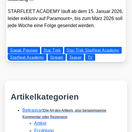
STARFLEET ACADEMY läuft ab dem 15. Janu­ar 2026,
lei­der exklu­siv auf Para­mount+, bis zum März 2026 soll
jede Woche eine Fol­ge gesen­det wer­den.
Sneak Preview
Star Trek
Star Trek Starfleet Academy
Starfleet Academy
Stream
Teaser
TV
Artikelkategorien
Beitragsart
Die Art des Artikels, also beispielsweise
Kommentar oder Rezension
Artikel
Erzählung