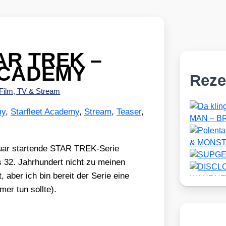
AR TREK –
ACADEMY
Reze
Film, TV & Stream
my
,
Starfleet Academy
,
Stream
,
Teaser
,
nu­ar star­ten­de STAR TREK-Serie
32. Jahr­hun­dert nicht zu mei­nen
, aber ich bin bereit der Serie eine
er tun soll­te).