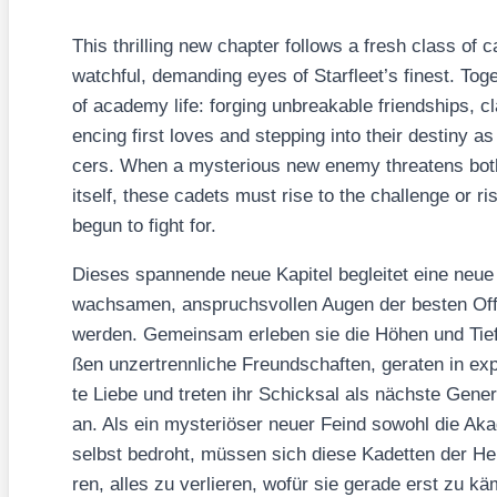
This thril­ling new chap­ter fol­lows a fresh class of
watchful, deman­ding eyes of Starfleet’s finest. Tog­e
of aca­de­my life: for­ging unbre­aka­ble fri­end­ships, cl
en­cing first loves and step­ping into their desti­ny as t
cers. When a mys­te­rious new ene­my threa­tens both
its­elf, the­se cadets must rise to the chall­enge or ri
begun to fight for.
Die­ses span­nen­de neue Kapi­tel beglei­tet eine neu
wach­sa­men, anspruchs­vol­len Augen der bes­ten Offi­zie
wer­den. Gemein­sam erle­ben sie die Höhen und Tie­fe
ßen unzer­trenn­li­che Freund­schaf­ten, gera­ten in explo
te Lie­be und tre­ten ihr Schick­sal als nächs­te Gene­ra­ti
an. Als ein mys­te­riö­ser neu­er Feind sowohl die Aka­
selbst bedroht, müs­sen sich die­se Kadet­ten der Her­a
ren, alles zu ver­lie­ren, wofür sie gera­de erst zu 