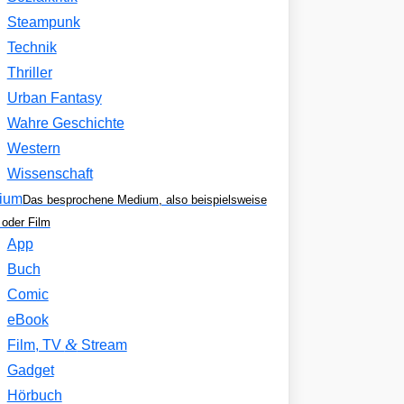
Steampunk
Technik
Thriller
Urban Fantasy
Wahre Geschichte
Western
Wissenschaft
ium
Das besprochene Medium, also beispielsweise
oder Film
App
Buch
Comic
eBook
&
Film, TV
Stream
Gadget
Hörbuch