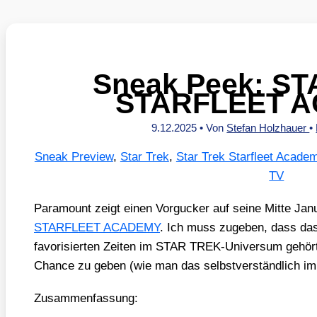
Sneak Peek: ST
STARFLEET 
9.12.2025
• Von
Stefan Holzhauer
•
Sneak Preview
,
Star Trek
,
Star Trek Starfleet Acade
TV
Para­mount zeigt einen Vor­gu­cker auf sei­ne Mit­te Ja
STARFLEET ACADEMY
. Ich muss zuge­ben, dass das 
favo­ri­sier­ten Zei­ten im STAR TREK-Uni­ver­sum gehört
Chan­ce zu geben (wie man das selbst­ver­ständ­lich imm
Zusam­men­fas­sung: