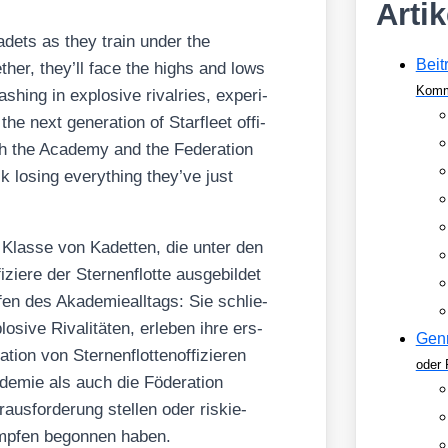
Arti
 cadets as they train under the
Beit
­ther, they’ll face the highs and lows
Komm
as­hing in explo­si­ve rival­ries, expe­ri­
he next gene­ra­ti­on of Star­fleet offi­
 the Aca­de­my and the Fede­ra­ti­on
sk losing ever­y­thing they’ve just
e Klas­se von Kadet­ten, die unter den
­re der Ster­nen­flot­te aus­ge­bil­det
n des Aka­de­mie­all­tags: Sie schlie­
­si­ve Riva­li­tä­ten, erle­ben ihre ers­
Gen
­on von Ster­nen­flot­ten­of­fi­zie­ren
oder 
de­mie als auch die Föde­ra­ti­on
us­for­de­rung stel­len oder ris­kie­
kämp­fen begon­nen haben.