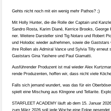
Gehts nicht noch mit ein wenig mehr Pathos? ;)
Mit Hol­ly Hun­ter, die die Rol­le der Cap­tain und Kanz­le­r
San­dro Ros­ta, Karim Dia­né, Ker­ri­ce Brooks, Geor­ge
ner. Wei­te­re Dar­stel­ler sind Tig Nota­ro und Robert Pi
und Holo­doc wie­der auf­neh­men, sowie die Gast­sta
ihre Rol­len als Admi­ral Van­ce und Syl­via Til­ly erneut 
Gast­stars Gina Yas­he­re und Paul Gia­mat­ti.
Aus­füh­ren­der Pro­du­zent ist mal wie­der Alex Kurtzman
ren­de Pro­du­zen­ten, hof­fen wir, dass nicht vie­le Köch
Falls sich jemand wun­dert, was das für ein Ober­bö­se­w
spielt eine Mischung aus Klin­go­ne und Tel­la­ri­te. Exp
STARFLEET ACADEMY läuft ab dem 15. Janu­ar 2026, le
zum März 2026 soll jede Woche eine Fol­ge gesen­det 