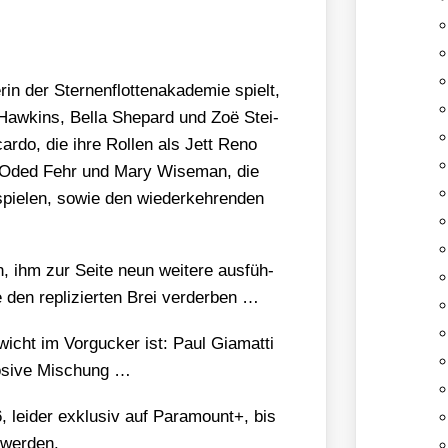
in der Ster­nen­flot­ten­aka­de­mie spielt,
 Haw­kins, Bel­la She­pard und Zoë Stei­
car­do, die ihre Rol­len als Jett Reno
rs Oded Fehr und Mary Wise­man, die
spie­len, sowie den wie­der­keh­ren­den
, ihm zur Sei­te neun wei­te­re aus­füh­
e den repli­zier­ten Brei ver­der­ben …
icht im Vor­gu­cker ist: Paul Gia­mat­ti
lo­si­ve Mischung …
i­der exklu­siv auf Para­mount+, bis
wer­den.