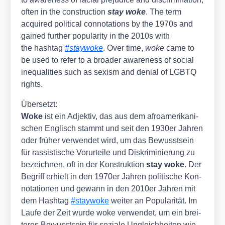
often in the con­s­truc­tion
stay woke
. The term
acqui­red poli­ti­cal con­no­ta­ti­ons by the 1970s and
gai­ned fur­ther popu­la­ri­ty in the 2010s with
the hash­tag
#stay­wo­ke
. Over time,
woke
came to
be used to refer to a broa­der awa­re­ness of social
ine­qua­li­ties such as sexism and deni­al of LGBTQ
rights.
Über­setzt:
Woke
ist ein Adjek­tiv, das aus dem afro­ame­ri­ka­ni­
schen Eng­lisch stammt und seit den 1930er Jah­ren
oder frü­her ver­wen­det wird, um das Bewusst­sein
für ras­sis­ti­sche Vor­ur­tei­le und Dis­kri­mi­nie­rung zu
bezeich­nen, oft in der Kon­struk­ti­on
stay woke
. Der
Begriff erhielt in den 1970er Jah­ren poli­ti­sche Kon­
no­ta­tio­nen und gewann in den 2010er Jah­ren mit
dem Hash­tag
#stay­wo­ke
wei­ter an Popu­la­ri­tät. Im
Lau­fe der Zeit wur­de woke ver­wen­det, um ein brei­
te­res Bewusst­sein für sozia­le Ungleich­hei­ten wie