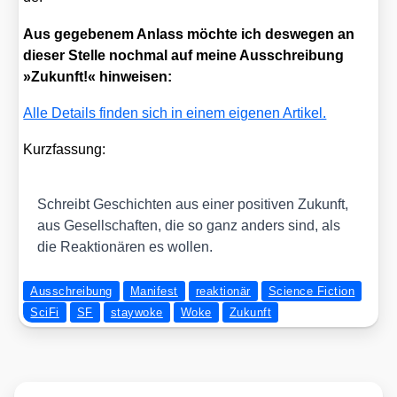
Aus gege­be­nem Anlass möch­te ich des­we­gen an
die­ser Stel­le noch­mal auf mei­ne Aus­schrei­bung
»Zukunft!« hin­wei­sen:
Alle Details fin­den sich in einem eige­nen Arti­kel.
Kurz­fas­sung:
Schreibt Geschich­ten aus einer posi­ti­ven Zukunft,
aus Gesell­schaf­ten, die so ganz anders sind, als
die Reak­tio­nä­ren es wol­len.
Ausschreibung
Manifest
reaktionär
Science Fiction
SciFi
SF
staywoke
Woke
Zukunft