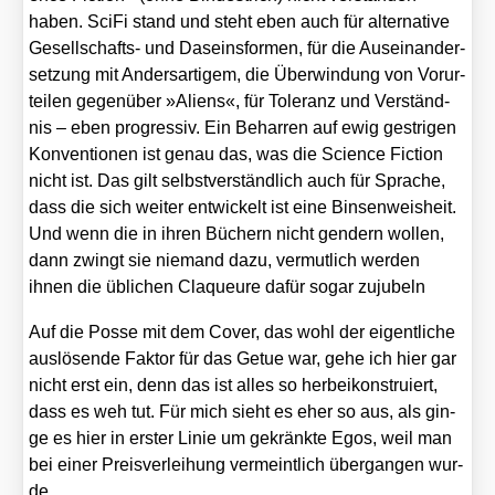
haben. Sci­Fi stand und steht eben auch für alter­na­ti­ve
Gesell­schafts- und Daseins­for­men, für die Aus­ein­an­der­
set­zung mit Anders­ar­ti­gem, die Über­win­dung von Vor­ur­
tei­len gegen­über »Ali­ens«, für Tole­ranz und Ver­ständ­
nis – eben pro­gres­siv. Ein Behar­ren auf ewig gest­ri­gen
Kon­ven­tio­nen ist genau das, was die Sci­ence Fic­tion
nicht ist. Das gilt selbst­ver­ständ­lich auch für Spra­che,
dass die sich wei­ter ent­wi­ckelt ist eine Bin­sen­weis­heit.
Und wenn die in ihren Büchern nicht gen­dern wol­len,
dann zwingt sie nie­mand dazu, ver­mut­lich wer­den
ihnen die übli­chen Cla­queu­re dafür sogar zuju­beln
Auf die Pos­se mit dem Cover, das wohl der eigent­li­che
aus­lö­sen­de Fak­tor für das Getue war, gehe ich hier gar
nicht erst ein, denn das ist alles so her­bei­kon­stru­iert,
dass es weh tut. Für mich sieht es eher so aus, als gin­
ge es hier in ers­ter Linie um gekränk­te Egos, weil man
bei einer Preis­ver­lei­hung ver­meint­lich über­gan­gen wur­
de.