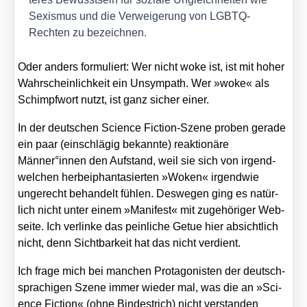
Sexis­mus und die Ver­wei­ge­rung von LGBTQ-
Rech­ten zu bezeich­nen.
Oder anders for­mu­liert: Wer nicht woke ist, ist mit hoher
Wahr­schein­lich­keit ein Unsym­path. Wer »woke« als
Schimpf­wort nutzt, ist ganz sicher einer.
In der deut­schen Sci­ence Fic­tion-Sze­ne pro­ben gera­de
ein paar (ein­schlä­gig bekann­te) reak­tio­nä­re
Männer°innen den Auf­stand, weil sie sich von irgend­
wel­chen her­bei­phan­ta­sier­ten »Woken« irgend­wie
unge­recht behan­delt füh­len. Des­we­gen ging es natür­
lich nicht unter einem »Mani­fest« mit zuge­hö­ri­ger Web­
sei­te. Ich ver­lin­ke das pein­li­che Getue hier absicht­lich
nicht, denn Sicht­bar­keit hat das nicht ver­dient.
Ich fra­ge mich bei man­chen Prot­ago­nis­ten der deutsch­
spra­chi­gen Sze­ne immer wie­der mal, was die an »Sci­
ence Fic­tion« (ohne Bin­de­strich) nicht ver­stan­den