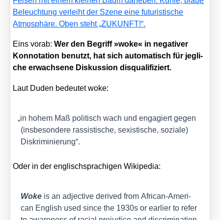
Eins vor­ab:
Wer den Begriff »woke« in nega­ti­ver
Kon­no­ta­ti­on benutzt, hat sich auto­ma­tisch für jeg­li­
che erwach­se­ne Dis­kus­si­on dis­qua­li­fi­ziert.
Laut Duden bedeu­tet woke:
„
in hohem Maß poli­tisch wach und enga­giert gegen
(ins­be­son­de­re ras­sis­ti­sche, sexis­ti­sche, sozia­le)
Dis­kri­mi­nie­rung“.
Oder in der eng­lisch­spra­chi­gen Wiki­pe­dia:
Woke
is an adjec­ti­ve deri­ved from Afri­can-Ame­ri­
can Eng­lish used sin­ce the 1930s or ear­lier to refer
to awa­re­ness of racial pre­ju­di­ce and dis­cri­mi­na­ti­on,