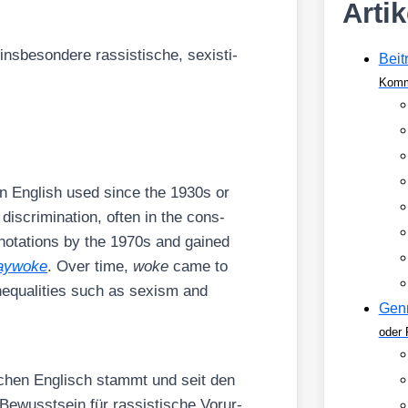
Arti
be­son­de­re ras­sis­ti­sche, sexis­ti­
Beit
Komm
can Eng­lish used sin­ce the 1930s or
dis­cri­mi­na­ti­on, often in the con­s­
­no­ta­ti­ons by the 1970s and gai­ned
ay­wo­ke
. Over time,
woke
came to
ne­qua­li­ties such as sexism and
Gen
oder 
i­schen Eng­lisch stammt und seit den
ewusst­sein für ras­sis­ti­sche Vor­ur­