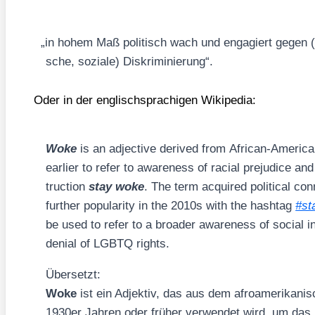
„
in hohem Maß poli­tisch wach und enga­giert gegen (ins­
sche, sozia­le) Dis­kri­mi­nie­rung“.
Oder in der eng­lisch­spra­chi­gen Wiki­pe­dia:
Woke
is an adjec­ti­ve deri­ved from Afri­can-Ame­ri­
ear­lier to refer to awa­re­ness of racial pre­ju­di­ce and 
truc­tion
stay woke
. The term acqui­red poli­ti­cal con
fur­ther popu­la­ri­ty in the 2010s with the hash­tag
#st
be used to refer to a broa­der awa­re­ness of social i
deni­al of LGBTQ rights.
Über­setzt:
Woke
ist ein Adjek­tiv, das aus dem afro­ame­ri­ka­n
1930er Jah­ren oder frü­her ver­wen­det wird, um das B