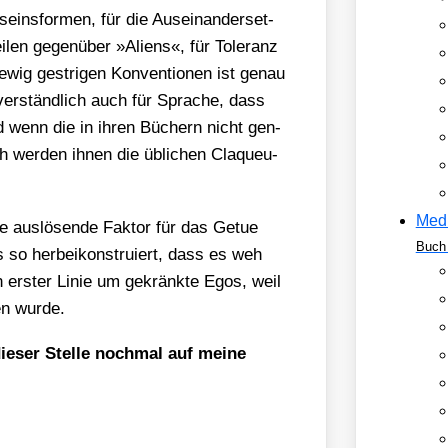
eins­for­men, für die Aus­ein­an­der­set­
i­len gegen­über »Ali­ens«, für Tole­ranz
ewig gest­ri­gen Kon­ven­tio­nen ist genau
­ver­ständ­lich auch für Spra­che, dass
 Und wenn die in ihren Büchern nicht gen­
h wer­den ihnen die übli­chen Cla­queu­
Med
e aus­lö­sen­de Fak­tor für das Getue
Buch 
 so her­bei­kon­stru­iert, dass es weh
n ers­ter Linie um gekränk­te Egos, weil
en wur­de.
­ser Stel­le noch­mal auf mei­ne