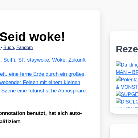
 Seid woke!
Reze
r
•
Buch
,
Fandom
n
,
SciFi
,
SF
,
staywoke
,
Woke
,
Zukunft
­no­ta­ti­on benutzt, hat sich auto­
i­fi­ziert.