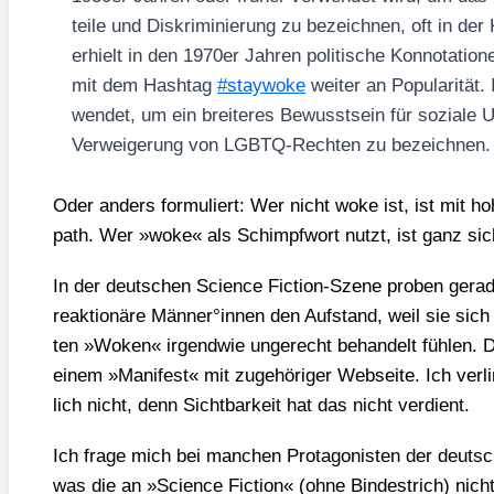
tei­le und Dis­kri­mi­nie­rung zu bezeich­nen, oft in der 
erhielt in den 1970er Jah­ren poli­ti­sche Kon­no­ta­t
mit dem Hash­tag
#stay­wo­ke
wei­ter an Popu­la­ri­tä
wen­det, um ein brei­te­res Bewusst­sein für sozia­le 
Ver­wei­ge­rung von LGBTQ-Rech­ten zu bezeich­nen.
Oder anders for­mu­liert: Wer nicht woke ist, ist mit h
path. Wer »woke« als Schimpf­wort nutzt, ist ganz sic
In der deut­schen Sci­ence Fic­tion-Sze­ne pro­ben gera­d
reak­tio­nä­re Männer°innen den Auf­stand, weil sie sich v
ten »Woken« irgend­wie unge­recht behan­delt füh­len. D
einem »Mani­fest« mit zuge­hö­ri­ger Web­sei­te. Ich ver­l
lich nicht, denn Sicht­bar­keit hat das nicht ver­dient.
Ich fra­ge mich bei man­chen Prot­ago­nis­ten der deutsc
was die an »Sci­ence Fic­tion« (ohne Bin­de­strich) nich