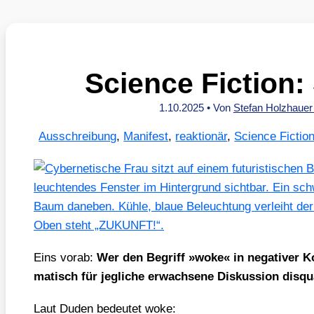
Science Fiction:
1.10.2025
• Von
Stefan Holzhaue
Ausschreibung
,
Manifest
,
reaktionär
,
Science Fictio
Eins vor­ab:
Wer den Begriff »woke« in nega­ti­ver Kon
ma­tisch für jeg­li­che erwach­se­ne Dis­kus­si­on dis­qua­l
Laut Duden bedeu­tet woke: