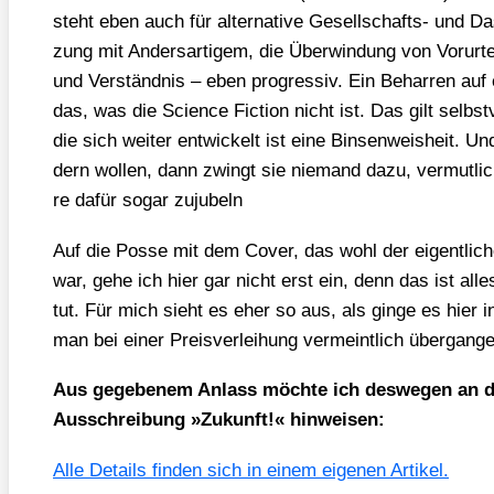
steht eben auch für alter­na­ti­ve Gesell­schafts- und Das
zung mit Anders­ar­ti­gem, die Über­win­dung von Vor­ur­te
und Ver­ständ­nis – eben pro­gres­siv. Ein Behar­ren auf 
das, was die Sci­ence Fic­tion nicht ist. Das gilt selbst
die sich wei­ter ent­wi­ckelt ist eine Bin­sen­weis­heit.
dern wol­len, dann zwingt sie nie­mand dazu, ver­mut­lic
re dafür sogar zuju­beln
Auf die Pos­se mit dem Cover, das wohl der eigent­li­ch
war, gehe ich hier gar nicht erst ein, denn das ist alles
tut. Für mich sieht es eher so aus, als gin­ge es hier i
man bei einer Preis­ver­lei­hung ver­meint­lich über­gan­g
Aus gege­be­nem Anlass möch­te ich des­we­gen an die
Aus­schrei­bung »Zukunft!« hin­wei­sen:
Alle Details fin­den sich in einem eige­nen Arti­kel.