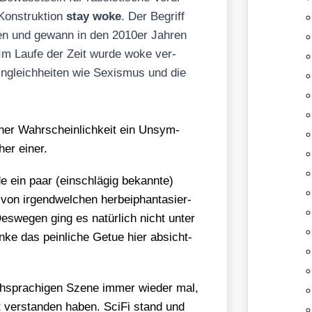
Kon­struk­ti­on
stay woke
. Der Begriff
io­nen und gewann in den 2010er Jah­ren
t. Im Lau­fe der Zeit wur­de woke ver­
Ungleich­hei­ten wie Sexis­mus und die
oher Wahr­schein­lich­keit ein Unsym­
her einer.
e ein paar (ein­schlä­gig bekann­te)
on irgend­wel­chen her­bei­phan­ta­sier­
es­we­gen ging es natür­lich nicht unter
in­ke das pein­li­che Getue hier absicht­
h­spra­chi­gen Sze­ne immer wie­der mal,
t ver­stan­den haben. Sci­Fi stand und