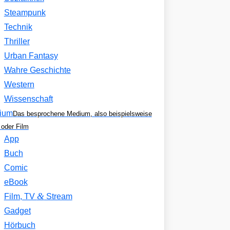
Steampunk
Technik
Thriller
Urban Fantasy
Wahre Geschichte
Western
Wissenschaft
ium
Das besprochene Medium, also beispielsweise
oder Film
App
Buch
Comic
eBook
&
Film, TV
Stream
Gadget
Hörbuch