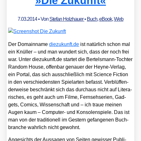
»Die Zukunft«
7.03.2014
• Von
Stefan Holzhauer
•
Buch
,
eBook
,
Web
Der Domain­na­me
die​zu​kunft​.de
ist natür­lich schon mal
ein Knül­ler – und man wun­dert sich, dass der noch frei
war. Unter die​zu​kunft​.de star­tet die Ber­tels­mann-Toch­ter
Ran­dom House, offen­bar genau­er der Hey­ne-Ver­lag,
ein Por­tal, das sich aus­schließ­lich mit Sci­ence Fic­tion
in den ver­schie­dens­ten Spiel­ar­ten befasst. Ver­blüf­fen­
der­wei­se beschränkt sich das durch­aus nicht auf Lite­ra­
ri­sches, es geht auch um Fil­me, Fern­seh­se­ri­en, Gad­
gets, Comics, Wis­sen­schaft und – ich traue mei­nen
Augen kaum – Com­pu­ter- und Kon­so­len­spie­le. Das ist
man von der tra­di­tio­nell im Ges­tern gefan­ge­nen Buch­
bran­che wahr­lich nicht gewohnt.
Ange­sichts der Aus­sa­gen von Sei­ten gewis­ser Publi­