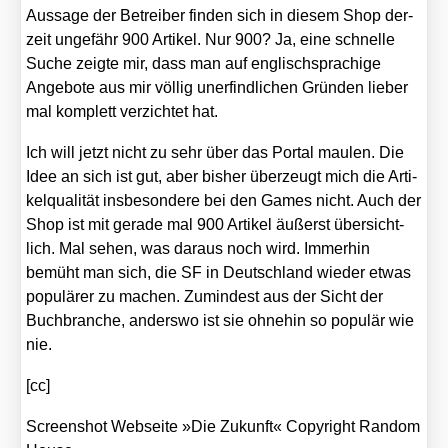
Aus­sa­ge der Betrei­ber fin­den sich in die­sem Shop der­
zeit unge­fähr 900 Arti­kel. Nur 900? Ja, eine schnel­le
Suche zeig­te mir, dass man auf eng­lisch­spra­chi­ge
Ange­bo­te aus mir völ­lig uner­find­li­chen Grün­den lie­ber
mal kom­plett ver­zich­tet hat.
Ich will jetzt nicht zu sehr über das Por­tal mau­len. Die
Idee an sich ist gut, aber bis­her über­zeugt mich die Arti­
kel­qua­li­tät ins­be­son­de­re bei den Games nicht. Auch der
Shop ist mit gera­de mal 900 Arti­kel äußerst über­sicht­
lich. Mal sehen, was dar­aus noch wird. Immer­hin
bemüht man sich, die SF in Deutsch­land wie­der etwas
popu­lä­rer zu machen. Zumin­dest aus der Sicht der
Buch­bran­che, anders­wo ist sie ohne­hin so popu­lär wie
nie.
[cc]
Screen­shot Web­sei­te »Die Zukunft« Copy­right Ran­dom