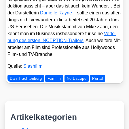
duk­ti­on aus­sieht – aber das ist auch kein Wun­der… Bei
der Dar­stel­le­rin
Dani­elle Ray­ne
soll­te einen das aller­
dings nicht ver­wun­dern: die arbei­tet seit 20 Jah­ren fürs
US-Fern­se­hen. Die Musik stammt von Mike Zarin, den
kennt man im Busi­ness ins­be­son­de­re für sei­ne
Ver­to­
nung des ers­ten INCEP­TI­ON-Trai­lers
. Auch wei­te­re Mit­
ar­bei­ter am Film sind Pro­fes­sio­nel­le aus Hol­ly­woods
Film- und TV-Bran­che.
Quel­le:
Slash­film
Dan Trachtenberg
Fanfilm
No Escape
Portal
Artikelkategorien