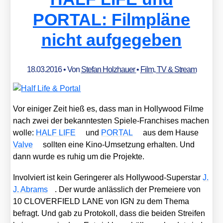
PORTAL: Filmpläne
nicht aufgegeben
18.03.2016
• Von
Stefan Holzhauer
•
Film, TV & Stream
Vor eini­ger Zeit hieß es, dass man in Hol­ly­wood Fil­me
nach zwei der bekann­tes­ten Spie­le-Fran­chi­ses machen
wol­le:
HALF LIFE
und
PORTAL
aus dem Hau­se
Val­ve
soll­ten eine Kino-Umset­zung erhal­ten. Und
dann wur­de es ruhig um die Pro­jek­te.
Invol­viert ist kein Gerin­ge­rer als Hol­ly­wood-Super­star
J.
J. Abrams
. Der wur­de anläss­lich der Prem­eie­re von
10 CLOVERFIELD LANE von IGN zu dem The­ma
befragt. Und gab zu Pro­to­koll, dass die bei­den Strei­fen