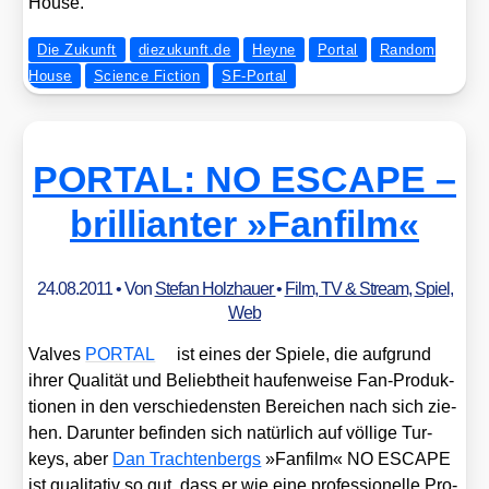
House.
Die Zukunft
diezukunft.de
Heyne
Portal
Random
House
Science Fiction
SF-Portal
PORTAL: NO ESCAPE –
brillianter »Fanfilm«
24.08.2011
• Von
Stefan Holzhauer
•
Film, TV & Stream
,
Spiel
,
Web
Val­ves
PORTAL
ist eines der Spie­le, die auf­grund
ihrer Qua­li­tät und Beliebt­heit hau­fen­wei­se Fan-Pro­duk­
tio­nen in den ver­schie­dens­ten Berei­chen nach sich zie­
hen. Dar­un­ter befin­den sich natür­lich auf völ­li­ge Tur­
keys, aber
Dan Trach­ten­bergs
»Fan­film« NO ESCAPE
ist qua­li­ta­tiv so gut, dass er wie eine pro­fes­sio­nel­le Pro­