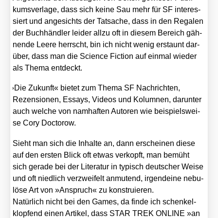
kums­ver­la­ge, dass sich kei­ne Sau mehr für SF inter­es­
siert und ange­sichts der Tat­sa­che, dass in den Rega­len
der Buch­händ­ler lei­der all­zu oft in die­sem Bereich gäh­
nen­de Lee­re herrscht, bin ich nicht wenig erstaunt dar­
über, dass man die Sci­ence Fic­tion auf ein­mal wie­der
als The­ma ent­deckt.
»
Die Zukunft« bie­tet zum The­ma SF Nach­rich­ten,
Rezen­sio­nen, Essays, Vide­os und Kolum­nen, dar­un­ter
auch wel­che von nam­haf­ten Autoren wie bei­spiels­wei­
se Cory Doc­to­row.
Sieht man sich die Inhal­te an, dann erschei­nen die­se
auf den ers­ten Blick oft etwas ver­kopft, man bemüht
sich gera­de bei der Lite­ra­tur in typisch deut­scher Wei­se
und oft nied­lich ver­zwei­felt anmu­tend, irgend­ei­ne nebu­
lö­se Art von »Anspruch« zu kon­stru­ie­ren.
Natür­lich nicht bei den Games, da fin­de ich schen­kel­
klop­fend einen Arti­kel, dass STAR TREK ONLINE »an