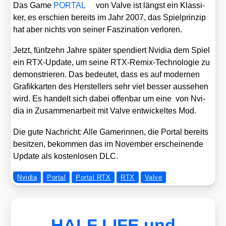
Das Game
PORTAL
von Val­ve ist längst ein Klas­si­
ker, es erschien bereits im Jahr 2007, das Spiel­prin­zip
hat aber nichts von sei­ner Fas­zi­na­ti­on ver­lo­ren.
Jetzt, fünf­zehn Jah­re spä­ter spen­diert Nvi­dia dem Spiel
ein RTX-Update, um sei­ne RTX-Remix-Tech­no­lo­gie zu
demons­trie­ren. Das bedeu­tet, dass es auf moder­nen
Gra­fik­kar­ten des Her­stel­lers sehr viel bes­ser aus­se­hen
wird. Es han­delt sich dabei offen­bar um eine von Nvi­
dia in Zusam­men­ar­beit mit Val­ve ent­wi­ckel­tes Mod.
Die gute Nach­richt: Alle Game­rin­nen, die Por­tal bereits
besit­zen, bekom­men das im Novem­ber erschei­nen­de
Update als kos­ten­lo­sen DLC.
Nvidia
Portal
Portal RTX
RTX
Valve
HALF LIFE und