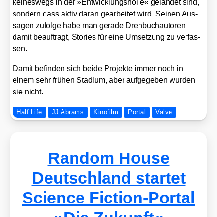
kei­nes­wegs in der »Ent­wick­lungs­höl­le« gelan­det sind,
son­dern dass aktiv dar­an gear­bei­tet wird. Sei­nen Aus­
sa­gen zufol­ge habe man gera­de Dreh­buch­au­to­ren
damit beauf­tragt, Sto­ries für eine Umset­zung zu ver­fas­
sen.
Damit befin­den sich bei­de Pro­jek­te immer noch in
einem sehr frü­hen Sta­di­um, aber auf­ge­ge­ben wur­den
sie nicht.
Half Life
JJ Abrams
Kinofilm
Portal
Valve
Random House
Deutschland startet
Science Fiction-Portal