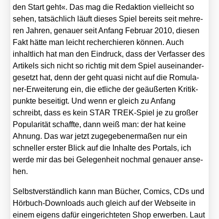
den Start geht«. Das mag die Redak­ti­on viel­leicht so
sehen, tat­säch­lich läuft die­ses Spiel bereits seit meh­re­
ren Jah­ren, genau­er seit Anfang Febru­ar 2010, die­sen
Fakt hät­te man leicht recher­chie­ren kön­nen. Auch
inhalt­lich hat man den Ein­druck, dass der Ver­fas­ser des
Arti­kels sich nicht so rich­tig mit dem Spiel aus­ein­an­der­
ge­setzt hat, denn der geht qua­si nicht auf die Romu­la­
ner-Erwei­te­rung ein, die etli­che der geäu­ßer­ten Kri­tik­
punk­te besei­tigt. Und wenn er gleich zu Anfang
schreibt, dass es kein STAR TREK-Spiel je zu gro­ßer
Popu­la­ri­tät schaff­te, dann weiß man: der hat kei­ne
Ahnung. Das war jetzt zuge­ge­be­ner­ma­ßen nur ein
schnel­ler ers­ter Blick auf die Inhal­te des Por­tals, ich
wer­de mir das bei Gele­gen­heit noch­mal genau­er anse­
hen.
Selbst­ver­ständ­lich kann man Bücher, Comics, CDs und
Hör­buch-Down­loads auch gleich auf der Web­sei­te in
einem eigens dafür ein­ge­rich­te­ten Shop erwer­ben. Laut