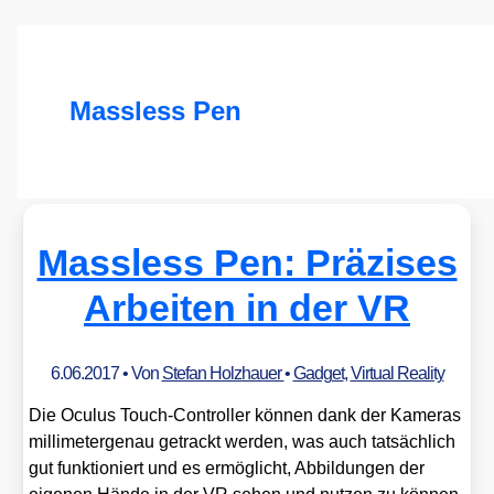
Massless Pen
Massless Pen: Präzises
Arbeiten in der VR
6.06.2017
• Von
Stefan Holzhauer
•
Gadget
,
Virtual Reality
Die Ocu­lus Touch-Con­trol­ler kön­nen dank der Kame­ras
mil­li­me­ter­ge­nau getrackt wer­den, was auch tat­säch­lich
gut funk­tio­niert und es ermög­licht, Abbil­dun­gen der