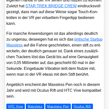
eige­nen Hän­de in der VR sehen und nut­zen zu kön­nen.
Zuletzt hat
STAR TREK BRIDGE CREW
ein­drucks­voll
gezeigt, dass man auf die­se Wei­se sogar Touch-Kon­
trol­len in der VR per vir­tu­el­lem Fin­ger­tipp bedie­nen
kann.
Für man­che Anwen­dun­gen ist das aller­dings deut­lich
zu unge­nau, des­we­gen hat es sich das
bri­ti­sche Start­up
Mass­less
auf die Fah­ne geschrie­ben, einen stift zu ent­
wi­ckeln, der deut­lich genau­er ist. Dank eines zusätz­li­
chen Tra­ckers löst das Gerät bis auf eine Genau­ig­keit
von 0,05 Mil­li­me­ter auf, das geschieht 60 mal in der
Sekun­de. Ein­ge­bau­te Vibra­ti­on teilt dem Nut­zer mit,
wenn man in der VR etwas mit dem Stift berührt.
Angeb­lich erscheint der Mass­less Pen noch in die­sem
Jahr und wird mit Ocu­lus Rift und HTC Vive kom­pa­ti­bel
sein.
HTC Vive
Massless
Massless Pen
Oculus Rift