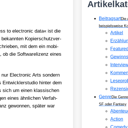
Artikelka
Beitragsart
Die 
beispielsweise 
s to elec­tro­nic data« ist die
Artikel
 bekann­ten Kopier­schutz­ver­
Erzählu
schrie­ben, mit dem ein mobi­
Feature
n, ob die Soft­ware­li­zenz eines
Gewinns
Intervie
Kommen
 nur Elec­tro­nic Arts son­dern
Lesepro
 Ent­wick­ler­stu­dio hin­ter dem
Rezensi
es sich um einen klas­si­schen
Genre
Die Genre
en eines ähn­li­chen Ver­fah­
SF oder Fantasy
tanz gewon­nen, spä­ter war
Abenteu
Action
Comedy