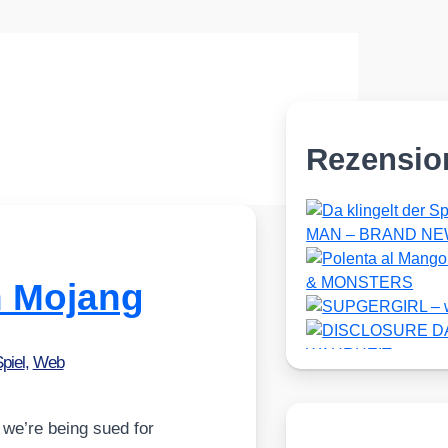
Rezensio
n Mojang
piel
,
Web
we’­re being sued for