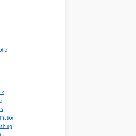
ophe
n
ik
e
ch
Fiction
ishing
tik