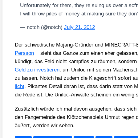
Unfort­u­na­te­ly for them, they’­re suing us over a sof
I will throw piles of money at making sure they don’
— notch (@notch)
July 21, 2012
Der schwe­di­sche Mojang-Grün­der und MINE­CRAFT-E
Pers­son
sieht das Gan­ze zum einen eher gelas­sen,
kün­digt, das Feld nicht kampf­los zu räu­men, son­der
Geld zu inves­tie­ren
, um Uni­loc mit sei­nen Machen­sch
zu las­sen. Notch hat zudem die Kla­ge­schrift sofort au
licht
. Pikan­tes Detail dar­an ist, dass dar­in statt v
die Rede ist. Die Uni­loc-Anwäl­te schei­nen ein wenig 
Zusätz­lich wür­de ich mal davon aus­ge­hen, dass sich i
den Fan­ge­mein­de des Klötz­chen­spiels Unmut regen d
äußert, wer­den wir sehen.