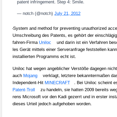
patent inf­rin­ge­ment. Step 4: Smi­le.
— notch (@notch)
July 21, 2012
»
Sys­tem and method for pre­ven­ting unaut­ho­ri­zed acces
Umschrei­bung des Patents, es gehört der ein­schlä­gig
fah­ren-Fir­ma
Uni­loc
und dar­in ist ein Ver­fah­ren be
les Gerät mit­tels einer Ser­ver­an­fra­ge fest­stel­len kan
instal­lier­ten Pro­gramms echt ist.
Uni­loc hat wegen angeb­li­cher Ver­stö­ße dage­gen nicht
auch
Mojang
ver­klagt, letz­te­re bekann­ter­ma­ßen das
Inde­pen­dent-Hit
MINECRAFT
. Bei Uni­loc scheint 
Patent-Troll
zu han­deln, sie hat­ten 2009 bereits weg
rens Micro­soft vor den Kadi gezerrt und in ers­ter ins
die­ses Urteil jedoch auf­ge­ho­ben wor­den.