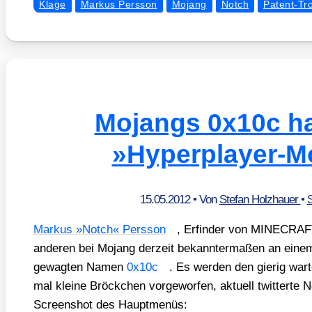
Klage
Markus Persson
Mojang
Notch
Patent-Tro
Mojangs 0x10c ha
»Hyperplayer-
15.05.2012
• Von
Stefan Holzhauer
•
S
Mar­kus »Notch« Pers­son
, Erfin­der von MINECRAFT
ande­ren bei Mojang der­zeit bekann­ter­ma­ßen an ein
gewag­ten Namen
0x10c
. Es wer­den den gie­rig war
mal klei­ne Bröck­chen vor­ge­wor­fen, aktu­ell twit­ter­t
Screen­shot des Haupt­me­nüs: