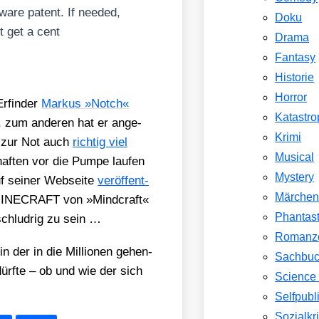
t­ware patent. If nee­ded,
Doku
t get a cent
Drama
Fantasy
Historie
Horror
rfin­der
Mar­kus »Notch«
Katastr
 zum ande­ren hat er ange­
Krimi
n zur Not auch
rich­tig viel
Musical
af­ten vor die Pum­pe lau­fen
Mystery
f sei­ner Web­sei­te
ver­öf­fent­
Märche
on MINECRAFT von »Mind­craft«
Phantast
schlud­rig zu sein …
Romanz
n der in die Mil­lio­nen gehen­
Sachbu
ürf­te – ob und wie der sich
Science 
Selfpubl
Sozialkri