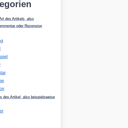
tegorien
Art des Artikels, also
Kommentar oder Rezension
ng
d
piel
w
tar
be
on
s des Artikel, also beispielsweise
er