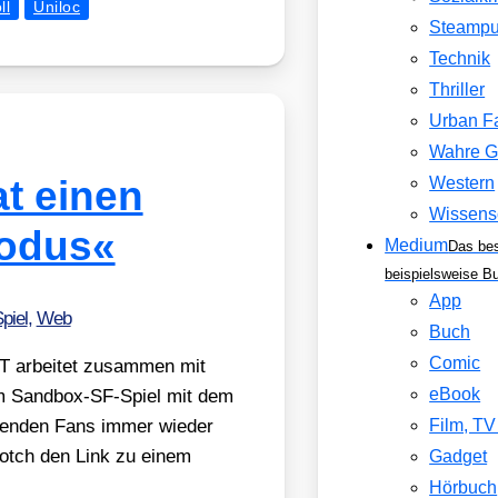
ll
Uniloc
Steamp
Technik
Thriller
Urban F
Wahre G
t einen
Western
Wissens
Modus«
Medium
Das be
beispielsweise B
App
piel
,
Web
Buch
Comic
 arbei­tet zusam­men mit
eBook
em Sand­box-SF-Spiel mit dem
­ten­den Fans immer wie­der
Film, T
e Notch den Link zu einem
Gadget
Hörbuch