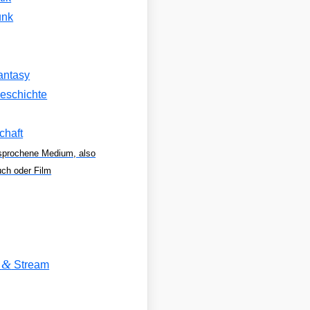
unk
antasy
eschichte
chaft
sprochene Medium, also
uch oder Film
&
V
Stream