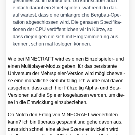
gesam­tes Schiff kon­trol­liert. Du kannst aber auch
ein­fach dar­auf ein Spiel spie­len, wäh­rend du dar­
auf war­test, dass eine umfang­rei­che Berg­bau-Ope­
ra­ti­on abge­schlos­sen wird. Die genau­en Spe­zi­fi­ka­
tio­nen der CPU ver­öf­fent­li­chen wir in Kür­ze, so
dass die­je­ni­gen die sich mit Pro­gram­mie­rung aus­
ken­nen, schon mal los­le­gen kön­nen.
Wie bei MINECRAFT wird es einen Ein­zel­spie­ler- und
einen Mul­ti­play­er-Modus geben, für das per­sis­ten­te
Uni­ver­sum der Mehr­spie­ler-Ver­si­on wird mög­li­cher­wei­
se eine monat­li­che Gebühr fäl­lig. Ich wür­de mal davon
aus­ge­hen, dass auch hier früh­zei­tig Alpha- und Beta-
Ver­sio­nen auf die Spie­ler los­ge­las­sen wer­den, um die­
se in die Ent­wick­lung ein­zu­be­zie­hen.
Ob Notch den Erfolg von MINECRAFT wie­der­ho­len
kann? Ich bin über­aus gespannt und gehe davon aus,
dass sich schnell eine akti­ve Sze­ne ent­wi­ckeln wird,