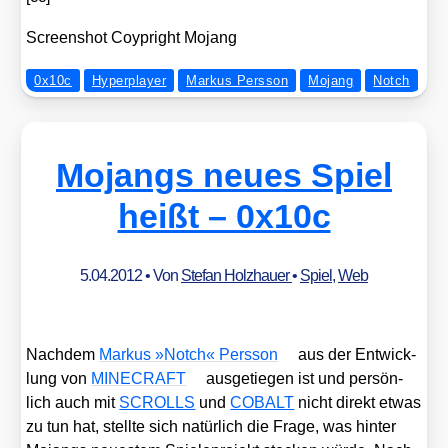
Screen­shot Coyp­right Mojang
0x10c
Hyperplayer
Markus Persson
Mojang
Notch
Mojangs neues Spiel
heißt – 0x10c
5.04.2012
• Von
Stefan Holzhauer
•
Spiel
,
Web
Nach­dem
Mar­kus »Notch« Pers­son
aus der Ent­wick­
lung von
MINECRAFT
aus­ge­tie­gen ist und per­sön­
lich auch mit
SCROLLS
und
COBALT
nicht direkt etwas
zu tun hat, stell­te sich natür­lich die Fra­ge, was hin­ter