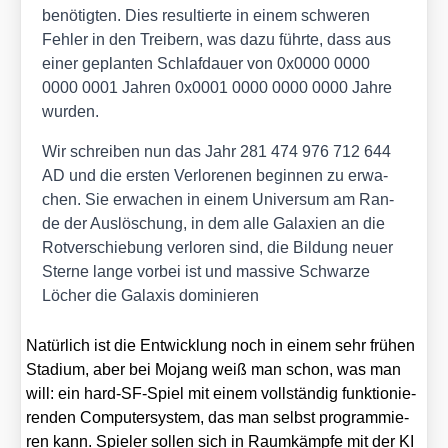
benö­tig­ten. Dies resul­tier­te in einem schwe­ren
Feh­ler in den Trei­bern, was dazu führ­te, dass aus
einer geplan­ten Schlaf­dau­er von 0x0000 0000
0000 0001 Jah­ren 0x0001 0000 0000 0000 Jah­re
wur­den.
Wir schrei­ben nun das Jahr 281 474 976 712 644
AD und die ers­ten Ver­lo­re­nen begin­nen zu erwa­
chen. Sie erwa­chen in einem Uni­ver­sum am Ran­
de der Aus­lö­schung, in dem alle Gala­xien an die
Rot­ver­schie­bung ver­lo­ren sind, die Bil­dung neu­er
Ster­ne lan­ge vor­bei ist und mas­si­ve Schwar­ze
Löcher die Gala­xis domi­nie­ren
Natür­lich ist die Ent­wick­lung noch in einem sehr frü­hen
Sta­di­um, aber bei Mojang weiß man schon, was man
will: ein hard-SF-Spiel mit einem voll­stän­dig funk­tio­nie­
ren­den Com­pu­ter­sys­tem, das man selbst pro­gram­mie­
ren kann. Spie­ler sol­len sich in Raum­kämp­fe mit der KI