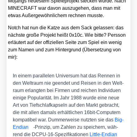
Mojangs neu­es­tem Spie­le­pro­jekt ste­cken wür­de. Nach
MINECRAFT war davon aus­zu­ge­hen, dass man mit
etwas Außer­ge­wöhn­li­chem rech­nen muss­te.
Notch hat nun die Kat­ze aus dem Sack gelas­sen: das
nächs­te gro­ße Pro­jekt heißt 0x10c. Wie bit­te? Pers­son
erläu­tert auf der offi­zi­el­len Sei­te zum Spiel ein wenig
zum Namen und zum Hin­ter­grund (Über­set­zung von
mir):
In einem par­al­le­len Uni­ver­sum hat das Ren­nen in
den Welt­raum nie geen­det und Rei­sen in den Welt­
raum erlang­ten bei Fir­men und rei­chen Indi­vi­du­en
eini­ge Popu­la­ri­tät. Im Jahr 1988 wur­de eine neue
Art von Tief­schlaf­kap­seln auf den Markt gebracht,
die mit allen damals erhält­li­chen 16bit-Com­pu­tern
kom­pa­ti­bel war. Dum­mer­wei­se nutz­ten sie das
Big-
Endi­an
-Prin­zip, um Zah­len zu spei­chern, wäh­
rend die DCPU-16-Spe­zi­fi­ka­tio­nen
Litt­le-Endi­an