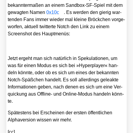
bekann­ter­ma­ßen an einem Sand­box-SF-Spiel mit dem
gewag­ten Namen
0x10c
. Es wer­den den gie­rig war­
ten­den Fans immer wie­der mal klei­ne Bröck­chen vor­ge­
wor­fen, aktu­ell twit­ter­te Notch den Link zu einem
Screen­shot des Haupt­me­nüs:
Jetzt ergeht man sich natür­lich in Spe­ku­la­tio­nen, um
was für einen Modus es sich bei »Hyper­play­er« han­
deln könn­te, oder ob es sich um eines der bekann­ten
Notch-Späß­chen han­delt. Es soll aller­dings gele­ak­te
Infor­ma­tio­nen geben, nach denen es sich um eine Ver­
qui­ckung aus Off­line- und Online-Modus han­deln könn­
te.
Spä­tes­tens bei Erschei­nen der ers­ten öffent­li­chen
Alpha­ver­si­on wis­sen wir mehr.
[cc]