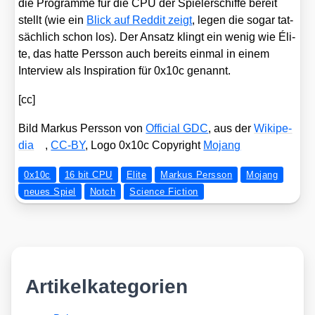
die Pro­gram­me für die CPU der Spie­ler­schif­fe bereit
stellt (wie ein
Blick auf Red­dit zeigt
, legen die sogar tat­
säch­lich schon los). Der Ansatz klingt ein wenig wie Éli­
te, das hat­te Pers­son auch bereits ein­mal in einem
Inter­view als Inspi­ra­ti­on für 0x10c genannt.
[cc]
Bild Mar­kus Pers­son von
Offi­ci­al GDC
, aus der
Wiki­pe­
dia
,
CC-BY
, Logo 0x10c Copy­right
Mojang
0x10c
16 bit CPU
Elite
Markus Persson
Mojang
neues Spiel
Notch
Science Fiction
Artikelkategorien