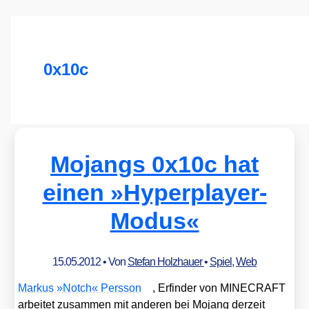
0x10c
Mojangs 0x10c hat
einen »Hyperplayer-
Modus«
15.05.2012
• Von
Stefan Holzhauer
•
Spiel
,
Web
Mar­kus »Notch« Pers­son
, Erfin­der von MINECRAFT
arbei­tet zusam­men mit ande­ren bei Mojang der­zeit