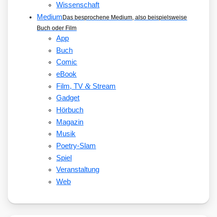
Wissenschaft
Medium
Das besprochene Medium, also beispielsweise
Buch oder Film
App
Buch
Comic
eBook
&
Film, TV
Stream
Gadget
Hörbuch
Magazin
Musik
Poetry-Slam
Spiel
Veranstaltung
Web