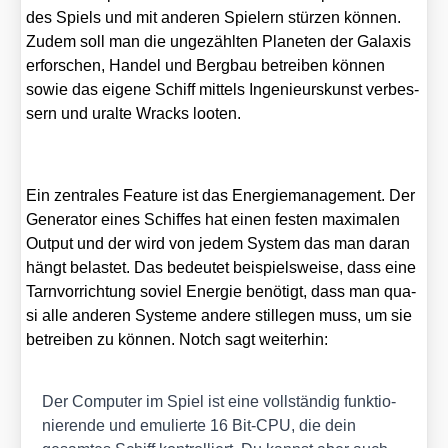
des Spiels und mit ande­ren Spie­lern stür­zen kön­nen.
Zudem soll man die unge­zähl­ten Pla­ne­ten der Gala­xis
erfor­schen, Han­del und Berg­bau betrei­ben kön­nen
sowie das eige­ne Schiff mit­tels Inge­nieurs­kunst ver­bes­
sern und uralte Wracks loo­ten.
Ein zen­tra­les Fea­ture ist das Ener­gie­ma­nage­ment. Der
Gene­ra­tor eines Schif­fes hat einen fes­ten maxi­ma­len
Out­put und der wird von jedem Sys­tem das man dar­an
hängt belas­tet. Das bedeu­tet bei­spiels­wei­se, dass eine
Tarn­vor­rich­tung soviel Ener­gie benö­tigt, dass man qua­
si alle ande­ren Sys­te­me ande­re stil­le­gen muss, um sie
betrei­ben zu kön­nen. Notch sagt wei­ter­hin:
Der Com­pu­ter im Spiel ist eine voll­stän­dig funk­tio­
nie­ren­de und emu­lier­te 16 Bit-CPU, die dein