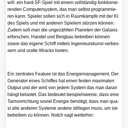
will: ein hard-SF-Spiel mit einem voll­stän­dig funk­tio­nie­
ren­den Com­pu­ter­sys­tem, das man selbst pro­gram­mie­
ren kann. Spie­ler sol­len sich in Raum­kämp­fe mit der KI
des Spiels und mit ande­ren Spie­lern stür­zen kön­nen.
Zudem soll man die unge­zähl­ten Pla­ne­ten der Gala­xis
erfor­schen, Han­del und Berg­bau betrei­ben kön­nen
sowie das eige­ne Schiff mit­tels Inge­nieurs­kunst ver­bes­
sern und uralte Wracks loo­ten.
Ein zen­tra­les Fea­ture ist das Ener­gie­ma­nage­ment. Der
Gene­ra­tor eines Schif­fes hat einen fes­ten maxi­ma­len
Out­put und der wird von jedem Sys­tem das man dar­an
hängt belas­tet. Das bedeu­tet bei­spiels­wei­se, dass eine
Tarn­vor­rich­tung soviel Ener­gie benö­tigt, dass man qua­
si alle ande­ren Sys­te­me ande­re stil­le­gen muss, um sie
betrei­ben zu kön­nen. Notch sagt wei­ter­hin: