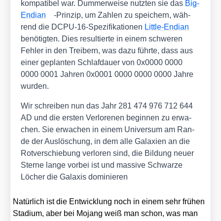
kom­pa­ti­bel war. Dum­mer­wei­se nutz­ten sie das
Big-
Endi­an
-Prin­zip, um Zah­len zu spei­chern, wäh­
rend die DCPU-16-Spe­zi­fi­ka­tio­nen
Litt­le-Endi­an
benö­tig­ten. Dies resul­tier­te in einem schwe­ren
Feh­ler in den Trei­bern, was dazu führ­te, dass aus
einer geplan­ten Schlaf­dau­er von 0x0000 0000
0000 0001 Jah­ren 0x0001 0000 0000 0000 Jah­re
wur­den.
Wir schrei­ben nun das Jahr 281 474 976 712 644
AD und die ers­ten Ver­lo­re­nen begin­nen zu erwa­
chen. Sie erwa­chen in einem Uni­ver­sum am Ran­
de der Aus­lö­schung, in dem alle Gala­xien an die
Rot­ver­schie­bung ver­lo­ren sind, die Bil­dung neu­er
Ster­ne lan­ge vor­bei ist und mas­si­ve Schwar­ze
Löcher die Gala­xis domi­nie­ren
Natür­lich ist die Ent­wick­lung noch in einem sehr frü­hen
Sta­di­um, aber bei Mojang weiß man schon, was man