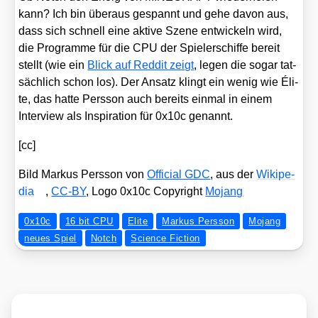
kann? Ich bin über­aus gespannt und gehe davon aus,
dass sich schnell eine akti­ve Sze­ne ent­wi­ckeln wird,
die Pro­gram­me für die CPU der Spie­ler­schif­fe bereit
stellt (wie ein
Blick auf Red­dit zeigt
, legen die sogar tat­
säch­lich schon los). Der Ansatz klingt ein wenig wie Éli­
te, das hat­te Pers­son auch bereits ein­mal in einem
Inter­view als Inspi­ra­ti­on für 0x10c genannt.
[cc]
Bild Mar­kus Pers­son von
Offi­ci­al GDC
, aus der
Wiki­pe­
dia
,
CC-BY
, Logo 0x10c Copy­right
Mojang
0x10c
16 bit CPU
Elite
Markus Persson
Mojang
neues Spiel
Notch
Science Fiction