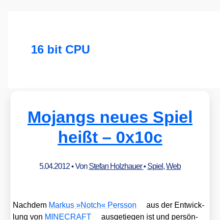
16 bit CPU
Mojangs neues Spiel
heißt – 0x10c
5.04.2012
• Von
Stefan Holzhauer
•
Spiel
,
Web
Nach­dem
Mar­kus »Notch« Pers­son
aus der Ent­wick­
lung von
MINECRAFT
aus­ge­tie­gen ist und per­sön­