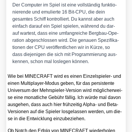
Der Com­pu­ter im Spiel ist eine voll­stän­dig funk­tio­
nie­ren­de und emu­lier­te 16 Bit-CPU, die dein
gesam­tes Schiff kon­trol­liert. Du kannst aber auch
ein­fach dar­auf ein Spiel spie­len, wäh­rend du dar­
auf war­test, dass eine umfang­rei­che Berg­bau-Ope­
ra­ti­on abge­schlos­sen wird. Die genau­en Spe­zi­fi­ka­
tio­nen der CPU ver­öf­fent­li­chen wir in Kür­ze, so
dass die­je­ni­gen die sich mit Pro­gram­mie­rung aus­
ken­nen, schon mal los­le­gen kön­nen.
Wie bei MINECRAFT wird es einen Ein­zel­spie­ler- und
einen Mul­ti­play­er-Modus geben, für das per­sis­ten­te
Uni­ver­sum der Mehr­spie­ler-Ver­si­on wird mög­li­cher­wei­
se eine monat­li­che Gebühr fäl­lig. Ich wür­de mal davon
aus­ge­hen, dass auch hier früh­zei­tig Alpha- und Beta-
Ver­sio­nen auf die Spie­ler los­ge­las­sen wer­den, um die­
se in die Ent­wick­lung ein­zu­be­zie­hen.
Ob Notch den Erfolg von MINECRAFT wie­der­ho­len