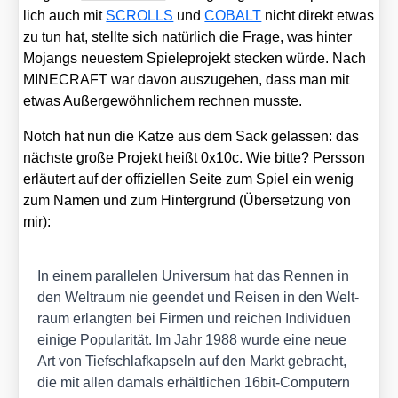
lich auch mit
SCROLLS
und
COBALT
nicht direkt etwas
zu tun hat, stell­te sich natür­lich die Fra­ge, was hin­ter
Mojangs neu­es­tem Spie­le­pro­jekt ste­cken wür­de. Nach
MINECRAFT war davon aus­zu­ge­hen, dass man mit
etwas Außer­ge­wöhn­li­chem rech­nen muss­te.
Notch hat nun die Kat­ze aus dem Sack gelas­sen: das
nächs­te gro­ße Pro­jekt heißt 0x10c. Wie bit­te? Pers­son
erläu­tert auf der offi­zi­el­len Sei­te zum Spiel ein wenig
zum Namen und zum Hin­ter­grund (Über­set­zung von
mir):
In einem par­al­le­len Uni­ver­sum hat das Ren­nen in
den Welt­raum nie geen­det und Rei­sen in den Welt­
raum erlang­ten bei Fir­men und rei­chen Indi­vi­du­en
eini­ge Popu­la­ri­tät. Im Jahr 1988 wur­de eine neue
Art von Tief­schlaf­kap­seln auf den Markt gebracht,
die mit allen damals erhält­li­chen 16bit-Com­pu­tern