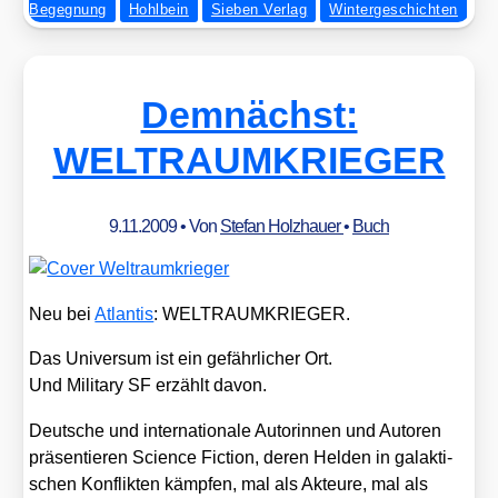
Begegnung
Hohlbein
Sieben Verlag
Wintergeschichten
Demnächst:
WELTRAUMKRIEGER
9.11.2009
• Von
Stefan Holzhauer
•
Buch
Neu bei
Atlan­tis
: WELTRAUMKRIEGER.
Das Uni­ver­sum ist ein gefähr­li­cher Ort.
Und Mili­ta­ry SF erzählt davon.
Deut­sche und inter­na­tio­na­le Autorin­nen und Autoren
prä­sen­tie­ren Sci­ence Fic­tion, deren Hel­den in galak­ti­
schen Kon­flik­ten kämp­fen, mal als Akteu­re, mal als