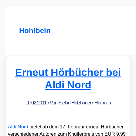
Hohlbein
Erneut Hörbücher bei
Aldi Nord
10.02.2011
• Von
Stefan Holzhauer
•
Hörbuch
Aldi Nord
bie­tet ab dem 17. Febru­ar erneut Hör­bü­cher
ver­schie­de­ner Autoren zum Knül­ler­preis von EUR 9,99