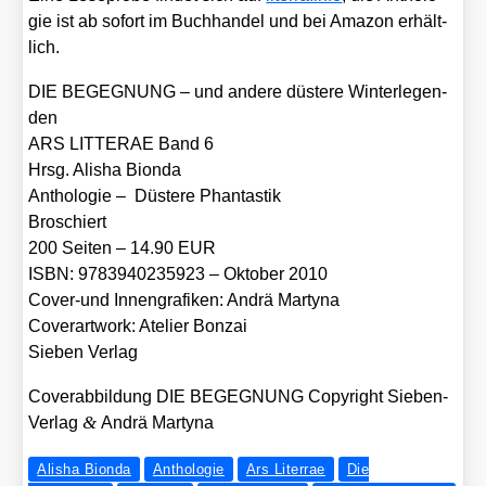
gie ist ab sofort im Buch­han­del und bei Ama­zon erhält­
lich.
DIE BEGEGNUNG –
und ande­re düs­te­re Win­ter­le­gen­
den
ARS LITTERAE Band 6
Hrsg. Ali­sha Bion­da
Antho­lo­gie – Düs­te­re Phan­tas­tik
Bro­schiert
200 Sei­ten – 14.90 EUR
ISBN: 9783940235923 – Okto­ber 2010
Cover-und Innen­gra­fi­ken: Andrä Mar­ty­na
Cover­art­work: Ate­lier Bon­zai
Sie­ben Ver­lag
Cover­ab­bil­dung DIE BEGEGNUNG Copy­right Sie­ben-
&
Ver­lag
Andrä Mar­ty­na
Alisha Bionda
Anthologie
Ars Literrae
Die