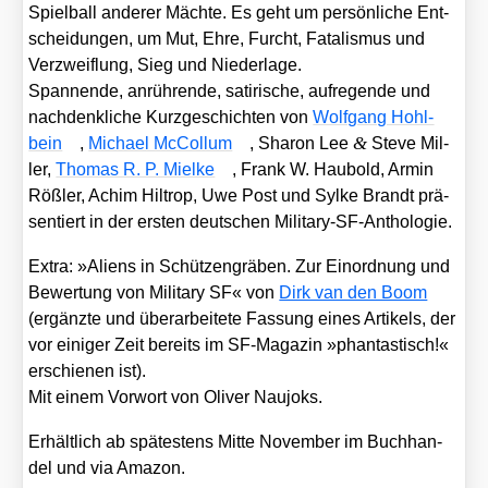
Spiel­ball ande­rer Mäch­te. Es geht um per­sön­li­che Ent­
schei­dun­gen, um Mut, Ehre, Furcht, Fata­lis­mus und
Ver­zweif­lung, Sieg und Nie­der­la­ge.
Span­nen­de, anrüh­ren­de, sati­ri­sche, auf­re­gen­de und
nach­denk­li­che Kurz­ge­schich­ten von
Wolf­gang Hohl­
&
bein
,
Micha­el McCollum
, Sharon Lee
Ste­ve Mil­
ler,
Tho­mas R. P. Miel­ke
, Frank W. Hau­bold, Armin
Röß­ler, Achim Hil­trop, Uwe Post und Syl­ke Brandt prä­
sen­tiert in der ers­ten deut­schen Mili­ta­ry-SF-Antho­lo­gie.
Extra: »Ali­ens in Schüt­zen­grä­ben. Zur Ein­ord­nung und
Bewer­tung von Mili­ta­ry SF« von
Dirk van den Boom
(ergänz­te und über­ar­bei­te­te Fas­sung eines Arti­kels, der
vor eini­ger Zeit bereits im SF-Maga­zin »phan­tas­tisch!«
erschie­nen ist).
Mit einem Vor­wort von Oli­ver Nau­joks.
Erhält­lich ab spä­tes­tens Mit­te Novem­ber im Buch­han­
del und via Ama­zon.