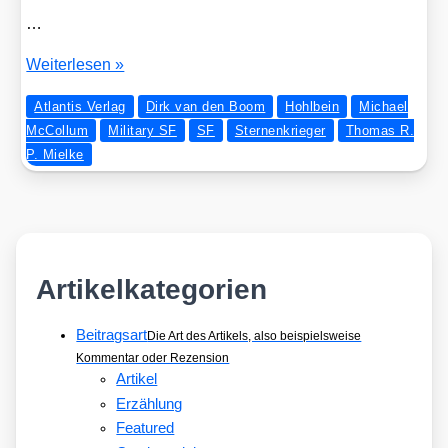
…
Dem­
Wei­ter­le­sen »
nächst:
Atlantis Verlag
Dirk van den Boom
Hohlbein
Michael
WELTRAUMKRIEGER
McCollum
Military SF
SF
Sternenkrieger
Thomas R.
P. Mielke
Artikelkategorien
Beitragsart
Die Art des Artikels, also beispielsweise
Kommentar oder Rezension
Artikel
Erzählung
Featured