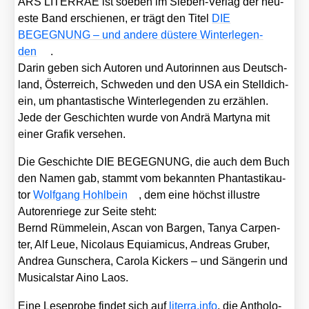
ARS LITERRAE ist soeben im Sie­ben-Ver­lag der neu­
es­te Band erschie­nen, er trägt den Titel
DIE
BEGEGNUNG –
und ande­re düs­te­re Win­ter­le­gen­
den
.
Dar­in geben sich Autoren und Autorin­nen aus Deutsch­
land, Öster­reich, Schwe­den und den USA ein Stell­dich­
ein, um phan­tas­ti­sche Win­ter­le­gen­den zu erzäh­len.
Jede der Geschich­ten wur­de von Andrä Mar­ty­na mit
einer Gra­fik ver­se­hen.
Die Geschich­te DIE BEGEGNUNG, die auch dem Buch
den Namen gab, stammt vom bekann­ten Phan­tas­tik­au­
tor
Wolf­gang Hohl­bein
, dem eine höchst illus­tre
Autoren­rie­ge zur Sei­te steht:
Bernd Rüm­mel­ein, Ascan von Bar­gen, Tanya Car­pen­
ter, Alf Leue, Nico­laus Equia­mi­cus, Andre­as Gru­ber,
Andrea Gun­sche­ra, Caro­la Kickers – und Sän­ge­rin und
Musi­cal­star Aino Laos.
Eine Lese­pro­be fin­det sich auf
liter​ra​.info
, die Antho­lo­