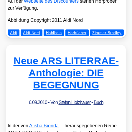
Auf der
Web­sei­te des Dis­coun­ters
ste­hen Hör­pro­ben
zur Ver­fü­gung.
Abbil­dung Copy­right 2011 Aldi Nord
Aldi
Aldi Nord
Hohlbein
Hörbücher
Zimmer Bradley
Neue ARS LITERRAE-
Anthologie: DIE
BEGEGNUNG
6.09.2010
• Von
Stefan Holzhauer
•
Buch
In der von
Ali­sha Bion­da
her­aus­ge­ge­be­nen Rei­he