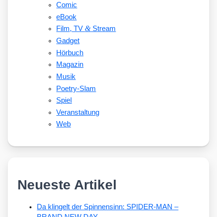
Comic
eBook
&
Film, TV
Stream
Gadget
Hörbuch
Magazin
Musik
Poetry-Slam
Spiel
Veranstaltung
Web
Neueste Artikel
Da klingelt der Spinnensinn: SPIDER-MAN –