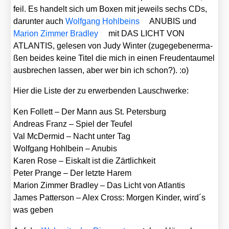
feil. Es han­delt sich um Boxen mit jeweils sechs CDs,
dar­un­ter auch
Wolf­gang Hohl­beins
ANUBIS und
Mari­on Zim­mer Brad­ley
mit DAS LICHT VON
ATLANTIS, gele­sen von Judy Win­ter (zuge­ge­be­ner­ma­
ßen bei­des kei­ne Titel die mich in einen Freu­den­tau­mel
aus­bre­chen las­sen, aber wer bin ich schon?). :o)
Hier die Lis­te der zu erwer­ben­den Lau­sch­wer­ke:
Ken Fol­lett – Der Mann aus St. Peters­burg
Andre­as Franz – Spiel der Teu­fel
Val McDer­mid – Nacht unter Tag
Wolf­gang Hohl­bein – Anu­bis
Karen Rose – Eis­kalt ist die Zärt­lich­keit
Peter Pran­ge – Der letz­te Harem
Mari­on Zim­mer Brad­ley – Das Licht von Atlan­tis
James Pat­ter­son – Alex Cross: Mor­gen Kin­der, wird´s
was geben