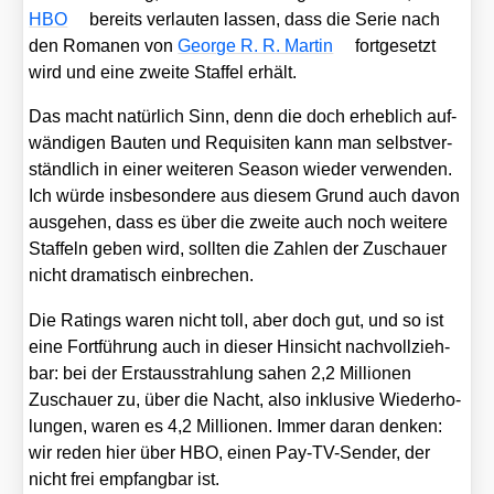
HBO
bereits ver­lau­ten las­sen, dass die Serie nach
den Roma­nen von
Geor­ge R. R. Mar­tin
fort­ge­setzt
wird und eine zwei­te Staf­fel erhält.
Das macht natür­lich Sinn, denn die doch erheb­lich auf­
wän­di­gen Bau­ten und Requi­si­ten kann man selbst­ver­
ständ­lich in einer wei­te­ren Sea­son wie­der ver­wen­den.
Ich wür­de ins­be­son­de­re aus die­sem Grund auch davon
aus­ge­hen, dass es über die zwei­te auch noch wei­te­re
Staf­feln geben wird, soll­ten die Zah­len der Zuschau­er
nicht dra­ma­tisch ein­bre­chen.
Die Ratings waren nicht toll, aber doch gut, und so ist
eine Fort­füh­rung auch in die­ser Hin­sicht nach­voll­zieh­
bar: bei der Erst­aus­strah­lung sahen 2,2 Mil­lio­nen
Zuschau­er zu, über die Nacht, also inklu­si­ve Wie­der­ho­
lun­gen, waren es 4,2 Mil­lio­nen. Immer dar­an den­ken:
wir reden hier über HBO, einen Pay-TV-Sen­der, der
nicht frei emp­fang­bar ist.