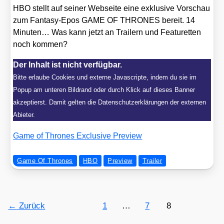
HBO stellt auf sei­ner Web­sei­te eine exklu­si­ve Vor­schau
zum Fan­ta­sy-Epos GAME OF THRONES bereit. 14
Minu­ten… Was kann jetzt an Trai­lern und Fea­tur­et­ten
noch kom­men?
Der Inhalt ist nicht verfügbar.
Bitte erlaube Cookies und externe Javascripte, indem du sie im
Popup am unteren Bildrand oder durch Klick auf dieses Banner
akzeptierst. Damit gelten die Datenschutzerklärungen der externen
Abieter.
Game of Thro­nes Exclu­si­ve Pre­view
Game Of Thrones
HBO
Preview
Trailer
←
Zurück
1
…
7
8