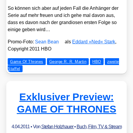
So kön­nen sich aber auf jeden Fall die Anhän­ger der
Serie auf mehr freu­en und ich gehe mal davon aus,
dass es davon nach der gran­dio­sen ers­ten Fol­ge so
eini­ge geben wird…
Pro­mo-Foto:
Sean Bean
als
Eddard »Ned« Stark
,
Copy­right 2011 HBO
Game Of Thrones
George R. R. Martin
HBO
zweite
Staffel
Exklusiver Preview:
GAME OF THRONES
4.04.2011
• Von
Stefan Holzhauer
•
Buch
,
Film, TV & Stream