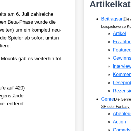
Artikelka
ts am 6. Juli zahl­rei­che
Beitragsart
Die 
Open Beta-Pha­se wur­de die
beispielsweise 
­wel­ten) um ein kom­plett neu­
Artikel
 die Spie­ler ab sofort umtun
Erzählu
ie­re.
Feature
Gewinns
Mounts gab es wei­ter­hin fol­
Intervie
Kommen
Lesepro
u­fe auf 420)
Rezensi
­gen­stän­de
Genre
Die Genre
l ent­fernt
SF oder Fantasy
Abenteu
Action
Comedy