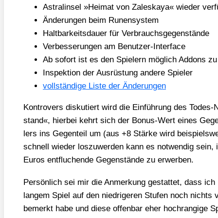
Astral­in­sel »Hei­mat von Zaleska­ya« wie­der ver­f
Ände­run­gen beim Runen­sys­tem
Halt­bar­keits­dau­er für Ver­brauchs­ge­gen­stän­de
Ver­bes­se­run­gen am Benut­zer-Inter­face
Ab sofort ist es den Spie­lern mög­lich Addons zu
Inspek­ti­on der Aus­rüs­tung ande­re Spie­ler
voll­stän­di­ge Lis­te der Ände­run­gen
Kon­tro­vers dis­ku­tiert wird die Ein­füh­rung des Todes-
stand«, hier­bei kehrt sich der Bonus-Wert eines Geg
lers ins Gegen­teil um (aus +8 Stär­ke wird bei­spiels­w
schnell wie­der los­zu­wer­den kann es not­wen­dig sein
Euros ent­flu­chen­de Gegen­stän­de zu erwer­ben.
Per­sön­lich sei mir die Anmer­kung gestat­tet, dass ic
lan­gem Spiel auf den nied­ri­ge­ren Stu­fen noch nichts
bemerkt habe und die­se offen­bar eher hoch­ran­gi­ge S