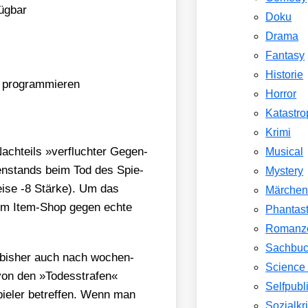
üg­bar
Doku
Drama
Fantasy
Historie
 pro­gram­mie­ren
Horror
Katastr
Krimi
Nach­teils »ver­fluch­ter Gegen­
Musical
en­stands beim Tod des Spie­
Mystery
ei­se ‑8 Stär­ke). Um das
Märche
, im Item-Shop gegen ech­te
Phantast
Romanz
Sachbu
h bis­her auch nach wochen­
Science 
 von den »Todes­stra­fen«
Selfpubl
pie­ler betref­fen. Wenn man
Sozialkri