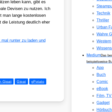
ät­zen leben kann, gibt es
Steamp
a­le Devi­sen zu nut­zen. Ich
Technik
man lan­ge kos­ten­lo­sen
Thriller
die Leis­tung deut­lich eher
Urban F
Wahre G
ht mal run­ter zu laden und
Western
Wissens
Medium
Das be
beispielsweise B
App
Buch
n Gipat
Gipat
gPotato
Comic
eBook
Film, T
Gadget
Hörbuch