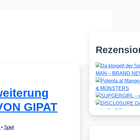
Rezensio
weiterung
ON GIPAT
r
•
Spiel