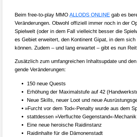
Beim free-to-play MMO
ALLODS ONLINE
gab es berei
Ver­än­de­run­gen. Obwohl offi­zi­ell immer noch in der 
Spiel­welt (oder in dem Fall viel­leicht bes­ser die Spiel
es Gebiet erwei­tert, den Kon­ti­nent Gipat, in dem sich
kön­nen. Zudem – und lang erwar­tet – gibt es nun Reit­t
Zusätz­lich zum umfang­rei­chen Inhalts­up­date und den 
gen­de Ver­än­de­run­gen:
150 neue Quests
Erhö­hung der Maxi­mal­stu­fe auf 42 (Hand­werk­st
Neue Skills, neu­er Loot und neue Aus­rüs­tungs­ge
»
Furcht vor dem Tod«-Penalty wur­de aus dem Spie
statt­des­sen »Ver­fluch­te Gegenstand«-Mechanik
Eine neue heroi­sche Raid­in­stanz
Raid­in­hal­te für die Dämo­nen­stadt