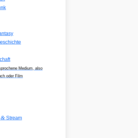
unk
antasy
eschichte
chaft
sprochene Medium, also
uch oder Film
&
V
Stream