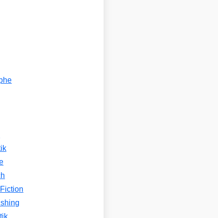
ophe
n
ik
e
ch
Fiction
ishing
tik