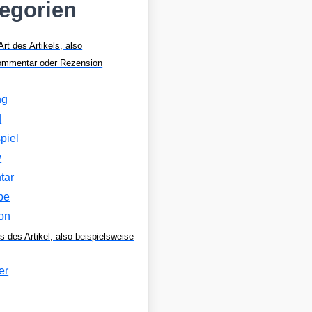
tegorien
Art des Artikels, also
Kommentar oder Rezension
ng
d
piel
w
tar
be
on
s des Artikel, also beispielsweise
er