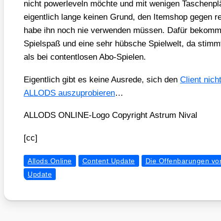
nicht power­le­veln möch­te und mit weni­gen Taschen­pl
eigent­lich lan­ge kei­nen Grund, den Item­shop gegen re
habe ihn noch nie ver­wen­den müs­sen. Dafür bekommt 
Spiel­spaß und eine sehr hüb­sche Spiel­welt, da stimmt 
als bei con­tent­lo­sen Abo-Spie­len.
Eigent­lich gibt es kei­ne Aus­re­de, sich den
Cli­ent nic
ALLODS aus­zu­pro­bie­ren
…
ALLODS ONLINE-Logo Copy­right Astrum Nival
[cc]
Allods Online
Content Update
Die Offenbarungen vo
Update