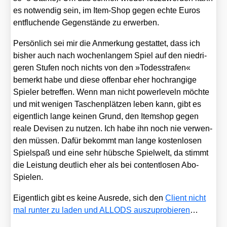
es not­wen­dig sein, im Item-Shop gegen ech­te Euros
ent­flu­chen­de Gegen­stän­de zu erwer­ben.
Per­sön­lich sei mir die Anmer­kung gestat­tet, dass ich
bis­her auch nach wochen­lan­gem Spiel auf den nied­ri­
ge­ren Stu­fen noch nichts von den »Todes­stra­fen«
bemerkt habe und die­se offen­bar eher hoch­ran­gi­ge
Spie­ler betref­fen. Wenn man nicht power­le­veln möch­te
und mit weni­gen Taschen­plät­zen leben kann, gibt es
eigent­lich lan­ge kei­nen Grund, den Item­shop gegen
rea­le Devi­sen zu nut­zen. Ich habe ihn noch nie ver­wen­
den müs­sen. Dafür bekommt man lan­ge kos­ten­lo­sen
Spiel­spaß und eine sehr hüb­sche Spiel­welt, da stimmt
die Leis­tung deut­lich eher als bei con­tent­lo­sen Abo-
Spie­len.
Eigent­lich gibt es kei­ne Aus­re­de, sich den
Cli­ent nicht
mal run­ter zu laden und ALLODS aus­zu­pro­bie­ren
…