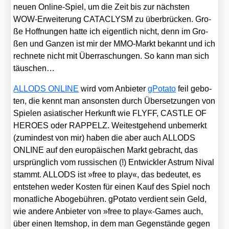
neu­en Online-Spiel, um die Zeit bis zur nächs­ten
WOW-Erwei­te­rung CATACLYSM zu über­brü­cken. Gro­
ße Hoff­nun­gen hat­te ich eigent­lich nicht, denn im Gro­
ßen und Gan­zen ist mir der MMO-Markt bekannt und ich
rech­ne­te nicht mit Über­ra­schun­gen. So kann man sich
täu­schen…
ALLODS ONLINE
wird vom Anbie­ter
gPo­ta­to
feil gebo­
ten, die kennt man ansons­ten durch Über­set­zun­gen von
Spie­len asia­ti­scher Her­kunft wie FLYFF, CASTLE OF
HEROES oder RAPPELZ. Wei­test­ge­hend unbe­merkt
(zumin­dest von mir) haben die aber auch ALLODS
ONLINE auf den euro­päi­schen Markt gebracht, das
ursprüng­lich vom rus­si­schen (!) Ent­wick­ler Astrum Nival
stammt. ALLODS ist »free to play«, das bedeu­tet, es
ent­ste­hen weder Kos­ten für einen Kauf des Spiel noch
monat­li­che Abo­ge­büh­ren. gPo­ta­to ver­dient sein Geld,
wie ande­re Anbie­ter von »free to play«-Games auch,
über einen Item­shop, in dem man Gegen­stän­de gegen