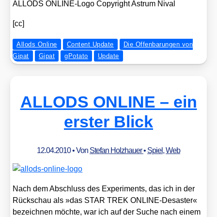
ALLODS ONLINE-Logo Copy­right Astrum Nival
[cc]
Allods Online
Content Update
Die Offenbarungen von
Gipat
Gipat
gPotato
Update
ALLODS ONLINE – ein
erster Blick
12.04.2010
• Von
Stefan Holzhauer
•
Spiel
,
Web
Nach dem Abschluss des Expe­ri­ments, das ich in der
Rück­schau als »das STAR TREK ONLINE-Desas­ter«
bezeich­nen möch­te, war ich auf der Suche nach einem