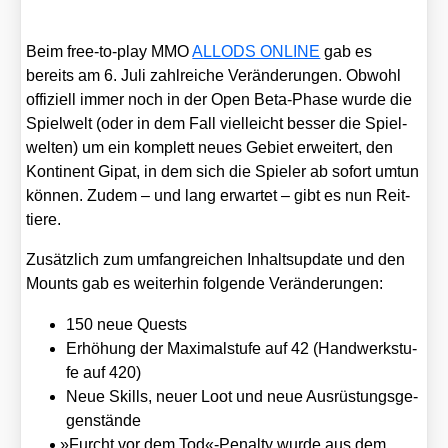
Beim free-to-play MMO
ALLODS ONLINE
gab es
bereits am 6. Juli zahl­rei­che Ver­än­de­run­gen. Obwohl
offi­zi­ell immer noch in der Open Beta-Pha­se wur­de die
Spiel­welt (oder in dem Fall viel­leicht bes­ser die Spiel­
wel­ten) um ein kom­plett neu­es Gebiet erwei­tert, den
Kon­ti­nent Gipat, in dem sich die Spie­ler ab sofort umtun
kön­nen. Zudem – und lang erwar­tet – gibt es nun Reit­
tie­re.
Zusätz­lich zum umfang­rei­chen Inhalts­up­date und den
Mounts gab es wei­ter­hin fol­gen­de Ver­än­de­run­gen:
150 neue Quests
Erhö­hung der Maxi­mal­stu­fe auf 42 (Hand­werk­stu­
fe auf 420)
Neue Skills, neu­er Loot und neue Aus­rüs­tungs­ge­
gen­stän­de
»
Furcht vor dem Tod«-Penalty wur­de aus dem