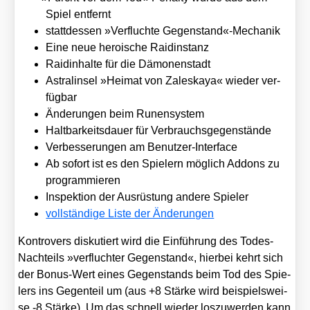
Spiel ent­fernt
statt­des­sen »Ver­fluch­te Gegenstand«-Mechanik
Eine neue heroi­sche Raid­in­stanz
Raid­in­hal­te für die Dämo­nen­stadt
Astral­in­sel »Hei­mat von Zaleska­ya« wie­der ver­
füg­bar
Ände­run­gen beim Runen­sys­tem
Halt­bar­keits­dau­er für Ver­brauchs­ge­gen­stän­de
Ver­bes­se­run­gen am Benut­zer-Inter­face
Ab sofort ist es den Spie­lern mög­lich Addons zu
pro­gram­mie­ren
Inspek­ti­on der Aus­rüs­tung ande­re Spie­ler
voll­stän­di­ge Lis­te der Ände­run­gen
Kon­tro­vers dis­ku­tiert wird die Ein­füh­rung des Todes-
Nach­teils »ver­fluch­ter Gegen­stand«, hier­bei kehrt sich
der Bonus-Wert eines Gegen­stands beim Tod des Spie­
lers ins Gegen­teil um (aus +8 Stär­ke wird bei­spiels­wei­
se ‑8 Stär­ke). Um das schnell wie­der los­zu­wer­den kann