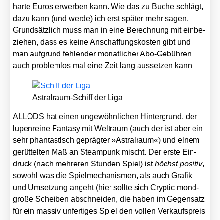
har­te Euros erwer­ben kann. Wie das zu Buche schlägt,
dazu kann (und wer­de) ich erst spä­ter mehr sagen.
Grund­sätz­lich muss man in eine Berech­nung mit ein­be­
zie­hen, dass es kei­ne Anschaf­fungs­kos­ten gibt und
man auf­grund feh­len­der monat­li­cher Abo-Gebüh­ren
auch pro­blem­los mal eine Zeit lang aus­set­zen kann.
Astral­raum-Schiff der Liga
ALLODS hat einen unge­wöhn­li­chen Hin­ter­grund, der
lupen­rei­ne Fan­ta­sy mit Welt­raum (auch der ist aber ein
sehr phan­tas­tisch gepräg­ter »Astral­raum«) und einem
gerüt­tel­ten Maß an Steam­punk mischt. Der ers­te Ein­
druck (nach meh­re­ren Stun­den Spiel) ist
höchst posi­tiv
,
sowohl was die Spiel­me­cha­nis­men, als auch Gra­fik
und Umset­zung angeht (hier soll­te sich Cryp­tic mond­
gro­ße Schei­ben abschnei­den, die haben im Gegen­satz
für ein mas­siv unfer­ti­ges Spiel den vol­len Ver­kaufs­preis