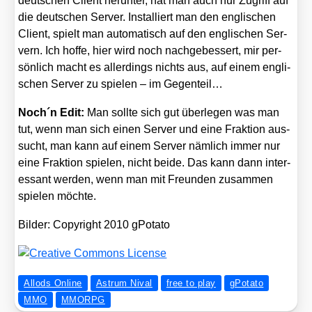
deut­schen Cli­ent her­un­ter, hat man auch nur Zugriff auf
die deut­schen Ser­ver. Instal­liert man den eng­li­schen
Cli­ent, spielt man auto­ma­tisch auf den eng­li­schen Ser­
vern. Ich hof­fe, hier wird noch nach­ge­bes­sert, mir per­
sön­lich macht es aller­dings nichts aus, auf einem eng­li­
schen Ser­ver zu spie­len – im Gegen­teil…
Noch´n Edit:
Man soll­te sich gut über­le­gen was man
tut, wenn man sich einen Ser­ver und eine Frak­ti­on aus­
sucht, man kann auf einem Ser­ver näm­lich immer nur
eine Frak­ti­on spie­len, nicht bei­de. Das kann dann inter­
es­sant wer­den, wenn man mit Freun­den zusam­men
spie­len möch­te.
Bil­der: Copy­right 2010 gPo­ta­to
Allods Online
Astrum Nival
free to play
gPotato
MMO
MMORPG