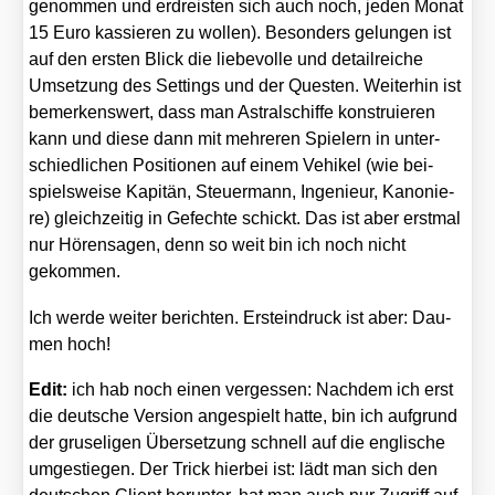
genom­men und erdreis­ten sich auch noch, jeden Monat
15 Euro kas­sie­ren zu wol­len). Beson­ders gelun­gen ist
auf den ers­ten Blick die lie­be­vol­le und detail­rei­che
Umset­zung des Set­tings und der Ques­ten. Wei­ter­hin ist
bemer­kens­wert, dass man Astral­schif­fe kon­stru­ie­ren
kann und die­se dann mit meh­re­ren Spie­lern in unter­
schied­li­chen Posi­tio­nen auf einem Vehi­kel (wie bei­
spiels­wei­se Kapi­tän, Steu­er­mann, Inge­nieur, Kano­nie­
re) gleich­zei­tig in Gefech­te schickt. Das ist aber erst­mal
nur Hören­sa­gen, denn so weit bin ich noch nicht
gekom­men.
Ich wer­de wei­ter berich­ten. Erst­ein­druck ist aber: Dau­
men hoch!
Edit:
ich hab noch einen ver­ges­sen: Nach­dem ich erst
die deut­sche Ver­si­on ange­spielt hat­te, bin ich auf­grund
der gru­se­li­gen Über­set­zung schnell auf die eng­li­sche
umge­stie­gen. Der Trick hier­bei ist: lädt man sich den