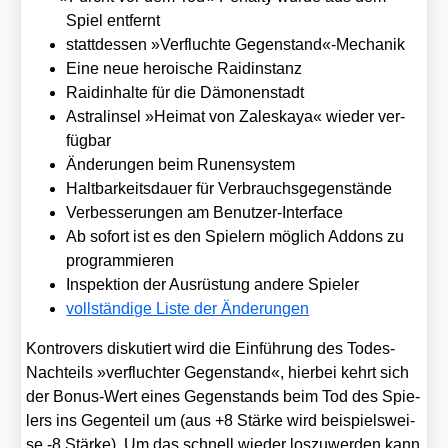
Spiel ent­fernt
statt­des­sen »Ver­fluch­te Gegenstand«-Mechanik
Eine neue heroi­sche Raid­in­stanz
Raid­in­hal­te für die Dämo­nen­stadt
Astral­in­sel »Hei­mat von Zaleska­ya« wie­der ver­
füg­bar
Ände­run­gen beim Runen­sys­tem
Halt­bar­keits­dau­er für Ver­brauchs­ge­gen­stän­de
Ver­bes­se­run­gen am Benut­zer-Inter­face
Ab sofort ist es den Spie­lern mög­lich Addons zu
pro­gram­mie­ren
Inspek­ti­on der Aus­rüs­tung ande­re Spie­ler
voll­stän­di­ge Lis­te der Ände­run­gen
Kon­tro­vers dis­ku­tiert wird die Ein­füh­rung des Todes-
Nach­teils »ver­fluch­ter Gegen­stand«, hier­bei kehrt sich
der Bonus-Wert eines Gegen­stands beim Tod des Spie­
lers ins Gegen­teil um (aus +8 Stär­ke wird bei­spiels­wei­
se ‑8 Stär­ke). Um das schnell wie­der los­zu­wer­den kann