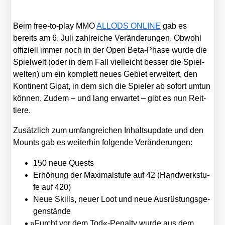
Beim free-to-play MMO
ALLODS ONLINE
gab es
bereits am 6. Juli zahl­rei­che Ver­än­de­run­gen. Obwohl
offi­zi­ell immer noch in der Open Beta-Pha­se wur­de die
Spiel­welt (oder in dem Fall viel­leicht bes­ser die Spiel­
wel­ten) um ein kom­plett neu­es Gebiet erwei­tert, den
Kon­ti­nent Gipat, in dem sich die Spie­ler ab sofort umtun
kön­nen. Zudem – und lang erwar­tet – gibt es nun Reit­
tie­re.
Zusätz­lich zum umfang­rei­chen Inhalts­up­date und den
Mounts gab es wei­ter­hin fol­gen­de Ver­än­de­run­gen:
150 neue Quests
Erhö­hung der Maxi­mal­stu­fe auf 42 (Hand­werk­stu­
fe auf 420)
Neue Skills, neu­er Loot und neue Aus­rüs­tungs­ge­
gen­stän­de
»
Furcht vor dem Tod«-Penalty wur­de aus dem