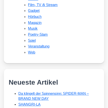
&
Film, TV
Stream
Gadget
Hörbuch
Magazin
Musik
Poetry-Slam
Spiel
Veranstaltung
Web
Neueste Artikel
Da klingelt der Spinnensinn: SPIDER-MAN –
BRAND NEW DAY
SHANGRI-LA