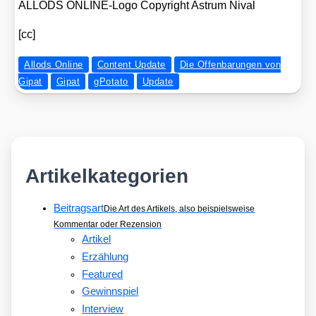
ALLODS ONLINE-Logo Copy­right Astrum Nival
[cc]
Allods Online
Content Update
Die Offenbarungen von
Gipat
Gipat
gPotato
Update
Artikelkategorien
Beitragsart
Die Art des Artikels, also beispielsweise
Kommentar oder Rezension
Artikel
Erzählung
Featured
Gewinnspiel
Interview