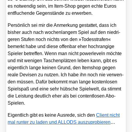
es not­wen­dig sein, im Item-Shop gegen ech­te Euros
ent­flu­chen­de Gegen­stän­de zu erwer­ben.
Per­sön­lich sei mir die Anmer­kung gestat­tet, dass ich
bis­her auch nach wochen­lan­gem Spiel auf den nied­ri­
ge­ren Stu­fen noch nichts von den »Todes­stra­fen«
bemerkt habe und die­se offen­bar eher hoch­ran­gi­ge
Spie­ler betref­fen. Wenn man nicht power­le­veln möch­te
und mit weni­gen Taschen­plät­zen leben kann, gibt es
eigent­lich lan­ge kei­nen Grund, den Item­shop gegen
rea­le Devi­sen zu nut­zen. Ich habe ihn noch nie ver­wen­
den müs­sen. Dafür bekommt man lan­ge kos­ten­lo­sen
Spiel­spaß und eine sehr hüb­sche Spiel­welt, da stimmt
die Leis­tung deut­lich eher als bei con­tent­lo­sen Abo-
Spie­len.
Eigent­lich gibt es kei­ne Aus­re­de, sich den
Cli­ent nicht
mal run­ter zu laden und ALLODS aus­zu­pro­bie­ren
…