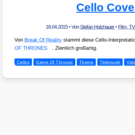
Cello Cove
16.04.2015
• Von
Stefan Holzhauer
•
Film, T
Von
Break Of Rea­li­ty
stammt die­se Cel­lo-Inter­pre­ta­ti
OF THRONES
. Ziem­lich groß­ar­tig.
Cellos
Game Of Thrones
Theme
Titelmusik
Vid