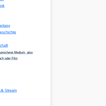
unk
antasy
eschichte
chaft
sprochene Medium, also
uch oder Film
&
V
Stream