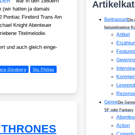
IDER
war in den 1980ern
Artikelka
 (wir hat­ten ja damals
2 Pon­ti­ac Fire­bird Trans Am
Beitragsart
Die 
ha­el Knight Aben­teu­er
beispielsweise 
e­be­ne Titel­me­lo­die.
Artikel
Erzählu
iert und auch gleich ein­ge­
Feature
Gewinns
Intervie
ra Ginsberg
Stu Philips
Kommen
Lesepro
Rezensi
Genre
Die Genre
SF oder Fantasy
Abenteu
F THRONES
Action
Comedy