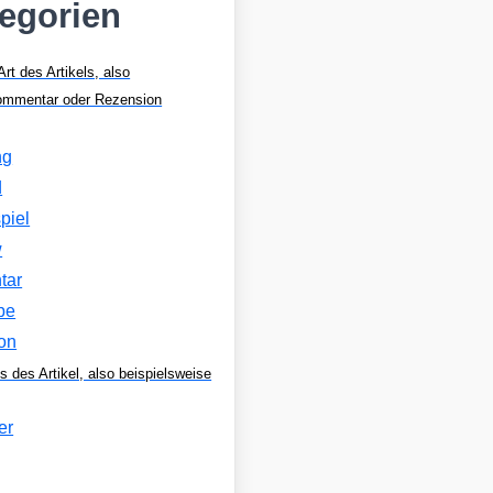
tegorien
Art des Artikels, also
Kommentar oder Rezension
ng
d
piel
w
tar
be
on
s des Artikel, also beispielsweise
er