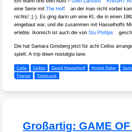
Ein Mann und sein Auto –
Glen Lar­sons
KNIGHT R
eine Serie mit
The Hoff
an der man nicht vor­bei kam
nichts! ;) ). Es ging dar­in um eine KI, die in einen 198
ein­ge­baut war, und die zusam­men mit Has­sel­hoffs Mic
erleb­te. Iko­nisch ist auch die von
Stu Phil­lips
geschri
Die hat Sama­ra Gins­berg jetzt für acht Cel­los arran­g
spielt. A trip down nost­al­gia lane.
Cello
Cellos
David Hasselhoff
Knight Rider
Sama
Theme
Titelmusik
Großartig: GAME O