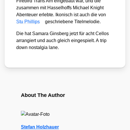
Fire­bird Trans Am ein­ge­baut war, und die
zusam­men mit Has­sel­hoffs Micha­el Knight
Aben­teu­er erleb­te. Iko­nisch ist auch die von
Stu Phil­lips
geschrie­be­ne Titel­me­lo­die.
Die hat Sama­ra Gins­berg jetzt für acht Cel­los
arran­giert und auch gleich ein­ge­spielt. A trip
down nost­al­gia lane.
About The Author
Stefan Holzhauer