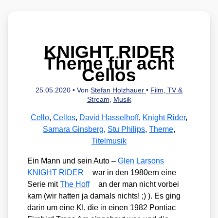
KNIGHT RIDER
Theme für acht
Cellos
25.05.2020
• Von
Stefan Holzhauer
•
Film, TV &
Stream
,
Musik
Cello
,
Cellos
,
David Hasselhoff
,
Knight Rider
,
Samara Ginsberg
,
Stu Philips
,
Theme
,
Titelmusik
Ein Mann und sein Auto –
Glen Lar­sons
KNIGHT RIDER
war in den 1980ern eine
Serie mit
The Hoff
an der man nicht vor­bei
kam (wir hat­ten ja damals nichts! ;) ). Es ging
dar­in um eine KI, die in einen 1982 Pon­ti­ac