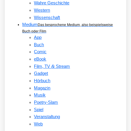
Wahre Geschichte
Western
Wissenschaft
Medium
Das besprochene Medium, also beispielsweise
Buch oder Film
App
Buch
Comic
eBook
&
Film, TV
Stream
Gadget
Hörbuch
Magazin
Musik
Poetry-Slam
Spiel
Veranstaltung
Web