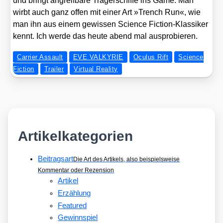
und bringt angreif­ba­re Trä­ger­schif­fe ins Game. Man
wirbt auch ganz offen mit einer Art »Trench Run«, wie
man ihn aus einem gewis­sen Sci­ence Fic­tion-Klas­si­ker
kennt. Ich wer­de das heu­te abend mal aus­pro­bie­ren.
Carrier Assault
EVE VALKYRIE
Oculus Rift
Science
Fiction
Trailer
Virtual Reality
Artikelkategorien
Beitragsart
Die Art des Artikels, also beispielsweise
Kommentar oder Rezension
Artikel
Erzählung
Featured
Gewinnspiel