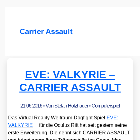
Carrier Assault
EVE: VALKYRIE –
CARRIER ASSAULT
21.06.2016
• Von
Stefan Holzhauer
•
Computerspiel
Das Vir­tu­al Rea­li­ty Welt­raum-Dog­fight Spiel
EVE:
VALKYRIE
für die Ocu­lus Rift hat seit ges­tern sei­ne
ers­te Erwei­te­rung. Die nennt sich CARRIER ASSAULT