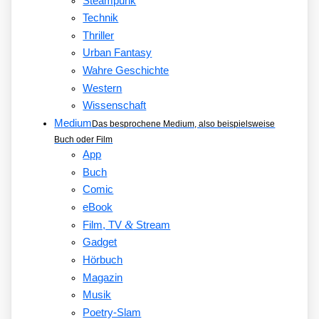
Steampunk
Technik
Thriller
Urban Fantasy
Wahre Geschichte
Western
Wissenschaft
Medium
Das besprochene Medium, also beispielsweise
Buch oder Film
App
Buch
Comic
eBook
&
Film, TV
Stream
Gadget
Hörbuch
Magazin
Musik
Poetry-Slam