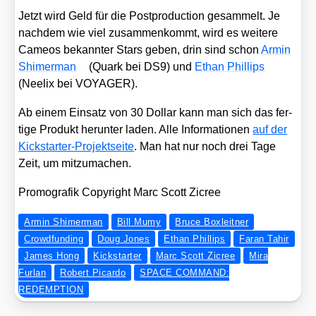
Jetzt wird Geld für die Post­pro­duc­tion gesam­melt. Je
nach­dem wie viel zusam­men­kommt, wird es wei­te­re
Came­os bekann­ter Stars geben, drin sind schon
Armin
Shi­mer­man
(Quark bei DS9) und
Ethan Phil­lips
(Nee­lix bei VOYAGER).
Ab einem Ein­satz von 30 Dol­lar kann man sich das fer­
ti­ge Pro­dukt her­un­ter laden. Alle Infor­ma­tio­nen
auf der
Kick­star­ter-Pro­jekt­sei­te
. Man hat nur noch drei Tage
Zeit, um mit­zu­ma­chen.
Pro­mo­gra­fik Copy­right Marc Scott Zicree
Armin Shimerman
Bill Mumy
Bruce Boxleitner
Crowdfunding
Doug Jones
Ethan Phillips
Faran Tahir
James Hong
Kickstarter
Marc Scott Zicree
Mira
Furlan
Robert Picardo
SPACE COMMAND:
REDEMPTION