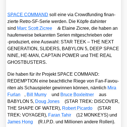
SPACE COMMAND
soll eine via Crowd­fun­ding finan­
zier­te Retro-SF-Serie wer­den. Die Köp­fe dahin­ter
&
sind
Marc Scott Zicree
Elai­ne Zicree, die haben an
hau­fen­wei­se bekann­ten Seri­en mit­ge­schrie­ben oder
‑pro­du­ziert, eine Aus­wahl: STAR TEEK – THE NEXT
GENERATION, SLIDERS, BABYLON 5, DEEP SPACE
NINE, HE-MAN, CAPTAIN POWER und THE REAL
GHOSTBUSTERS.
Die haben für ihr Pro­jekt SPACE COMMAND:
REDEMPTION eine beacht­li­che Rie­ge von Fan-Favou­
ri­ten als Schau­spie­ler gewin­nen kön­nen, näm­lich
Mira
Fur­lan
,
Bill Mumy
und
Bruce Box­leit­ner
aus
BABYLON 5,
Doug Jones
(STAR TREK: DISCOVER,
THE SHAPE OF WATER),
Robert Picar­do
(STAR
TREK: VOYAGER),
Faran Tahir
(12 MONKEYS) und
James Hong
(R.I.P.D. und Mil­lio­nen ande­re Rol­len).