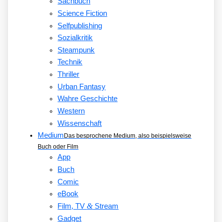
Sachbuch
Science Fiction
Selfpublishing
Sozialkritik
Steampunk
Technik
Thriller
Urban Fantasy
Wahre Geschichte
Western
Wissenschaft
Medium
Das besprochene Medium, also beispielsweise
Buch oder Film
App
Buch
Comic
eBook
&
Film, TV
Stream
Gadget