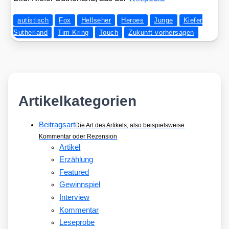
autistisch
Fox
Hellseher
Heroes
Junge
Kiefer
Sutherland
Tim Kring
Touch
Zukunft vorhersagen
Artikelkategorien
Beitragsart
Die Art des Artikels, also beispielsweise
Kommentar oder Rezension
Artikel
Erzählung
Featured
Gewinnspiel
Interview
Kommentar
Leseprobe