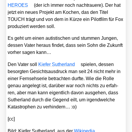
HEROES
(der ich immer noch nach­traue­re). Der hat
jetzt ein neu­es Pro­jekt am Kochen, das den Titel
TOUCH trägt und von dem in Kür­ze ein Pilot­film für Fox
pro­du­ziert wer­den soll.
Es geht um einen autis­ti­schen und stum­men Jun­gen,
des­sen Vater her­aus fin­det, dass sein Sohn die Zukunft
vor­her sagen kann…
Den Vater soll
Kie­fer Sut­her­land
spie­len, des­sen
besorg­ten Gesichts­aus­druck man seit 24 nicht mehr in
einer Fern­seh­se­rie betrach­ten durf­te. Wie die Rol­le
genau ange­legt ist, dar­über war noch nichts zu erfah­
ren, aber man kann eigent­lich davon aus­ge­hen, dass
Sut­her­land durch die Gegend eilt, um irgend­wel­che
Kata­stro­phen zu ver­hin­dern… :o)
[cc]
Bild: Kie­fer Sut­her­land, aus der
Wiki­pe­dia