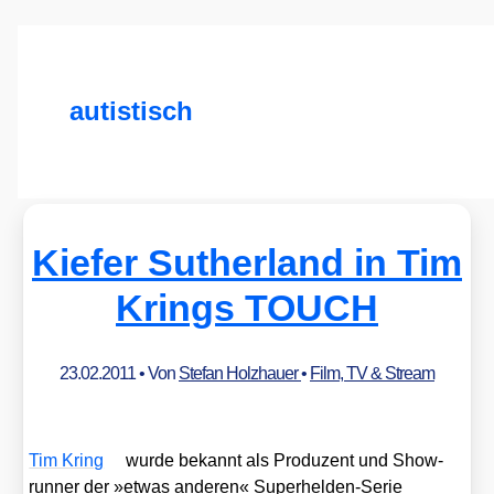
autistisch
Kiefer Sutherland in Tim
Krings TOUCH
23.02.2011
• Von
Stefan Holzhauer
•
Film, TV & Stream
Tim Kring
wur­de bekannt als Pro­du­zent und Show­
run­ner der »etwas ande­ren« Super­hel­den-Serie