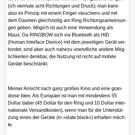
(ich ver­mu­te acht Rich­tun­gen und Druck); man kann
also im Prin­zip mit einem Fin­ger »tou­ch­en« und mit
dem Dau­men gleich­zei­tig am Ring Rich­tungs­an­wei­sun­
gen geben. Mögich ist auch eine Ver­wen­dung als
Maus. Da RINGBOW sich via Blue­tooth als HID
(Human Inter­face Device) mit dem jewei­li­gen Gerät ver­
bin­det, sind aber auch nahe­zu unend­li­che ande­re Mög­
lich­kei­ten denk­bar, die Nut­zung ist nicht auf mobi­le
Gerä­te beschränkt.
Mei­ner Ansicht nach ganz gro­ßes Kino und eine gran­
dio­se Idee. Als Euro­pä­er ist man mit min­des­tens 55
Dol­lar dabei (45 Dol­lar für den Ring und 10 Dol­lar inter­
na­tio­na­le Ver­sand­kos­ten), wenn man für die Unter­stüt­
zung eines der Gerä­te (in »sla­te black«) erhal­ten möch­
te.