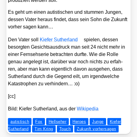
pro­du­ziert wer­den soll.
Es geht um einen autis­ti­schen und stum­men Jun­gen,
des­sen Vater her­aus fin­det, dass sein Sohn die Zukunft
vor­her sagen kann…
Den Vater soll
Kie­fer Sut­her­land
spie­len, des­sen
besorg­ten Gesichts­aus­druck man seit 24 nicht mehr in
einer Fern­seh­se­rie betrach­ten durf­te. Wie die Rol­le
genau ange­legt ist, dar­über war noch nichts zu erfah­
ren, aber man kann eigent­lich davon aus­ge­hen, dass
Sut­her­land durch die Gegend eilt, um irgend­wel­che
Kata­stro­phen zu ver­hin­dern… :o)
[cc]
Bild: Kie­fer Sut­her­land, aus der
Wiki­pe­dia
autistisch
Fox
Hellseher
Heroes
Junge
Kiefer
Sutherland
Tim Kring
Touch
Zukunft vorhersagen