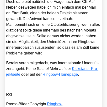
Doch da bleibt natür­lich die Fra­ge nach dem CE-Auf­
kle­ber, des­we­gen habe ich mich ein­fach mal per Mail
an Efrat Barit, einen der bei­den Pro­jekt­in­itia­to­ren
gewandt. Die Ant­wort kam sehr zeit­nah:
Man bemüht sich um eine CE-Zer­ti­fi­zie­rung, wenn alles
glatt geht soll­te die­se inner­halb des nächs­ten Monats
abge­wi­ckelt sein. Soll­te dar­aus nichts wer­den, haben
sie die Mög­lich­keit, den Unter­stüt­zern ihre Ring­bows
inner­eu­ro­pä­isch zuzu­sen­den, so dass es am Zoll kei­ne
Pro­ble­me geben wird.
Bereits vor­ab mit­ge­dacht, was inter­na­tio­na­le Unter­stüt­
zer angeht. Fei­ne Sache! Mehr auf der
Kick­star­ter-Pro­
jekt­sei­te
oder auf der
Ring­bow-Home­page
.
[cc]
Pro­mo-Bil­der Copy­right
Ring­bow