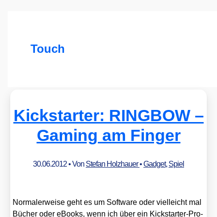
Touch
Kickstarter: RINGBOW –
Gaming am Finger
30.06.2012
• Von
Stefan Holzhauer
•
Gadget
,
Spiel
Nor­ma­ler­wei­se geht es um Soft­ware oder viel­leicht mal
Bücher oder eBooks, wenn ich über ein Kick­star­ter-Pro­