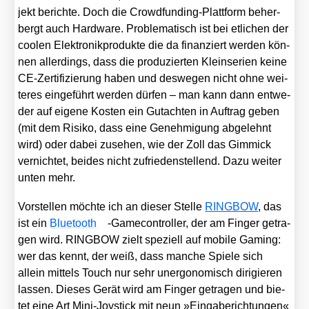
jekt berich­te. Doch die Crowd­fun­ding-Platt­form beher­
bergt auch Hard­ware. Pro­ble­ma­tisch ist bei etli­chen der
coo­len Elek­tronik­pro­duk­te die da finan­ziert wer­den kön­
nen aller­dings, dass die pro­du­zier­ten Klein­se­ri­en kei­ne
CE-Zer­ti­fi­zie­rung haben und des­we­gen nicht ohne wei­
te­res ein­ge­führt wer­den dür­fen – man kann dann ent­we­
der auf eige­ne Kos­ten ein Gut­ach­ten in Auf­trag geben
(mit dem Risi­ko, dass eine Geneh­mi­gung abge­lehnt
wird) oder dabei zuse­hen, wie der Zoll das Gim­mick
ver­nich­tet, bei­des nicht zufrie­den­stel­lend. Dazu wei­ter
unten mehr.
Vor­stel­len möch­te ich an die­ser Stel­le
RINGBOW
, das
ist ein
Blue­tooth
-Game­con­trol­ler, der am Fin­ger getra­
gen wird. RINGBOW zielt spe­zi­ell auf mobi­le Gam­ing:
wer das kennt, der weiß, dass man­che Spie­le sich
allein mit­tels Touch nur sehr uner­go­no­misch diri­gie­ren
las­sen. Die­ses Gerät wird am Fin­ger getra­gen und bie­
tet eine Art Mini-Joy­stick mit neun »Ein­ga­be­rich­tun­gen«