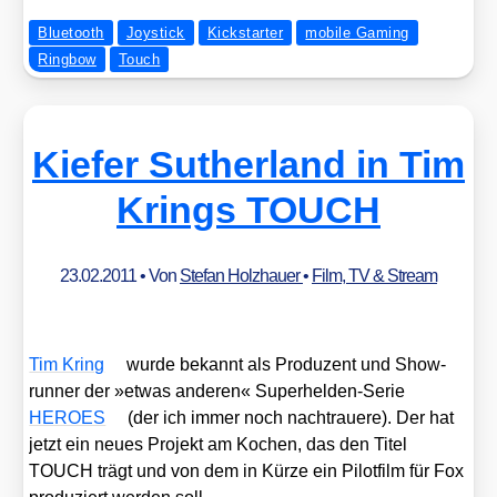
Bluetooth
Joystick
Kickstarter
mobile Gaming
Ringbow
Touch
Kiefer Sutherland in Tim
Krings TOUCH
23.02.2011
• Von
Stefan Holzhauer
•
Film, TV & Stream
Tim Kring
wur­de bekannt als Pro­du­zent und Show­
run­ner der »etwas ande­ren« Super­hel­den-Serie
HEROES
(der ich immer noch nach­traue­re). Der hat
jetzt ein neu­es Pro­jekt am Kochen, das den Titel
TOUCH trägt und von dem in Kür­ze ein Pilot­film für Fox