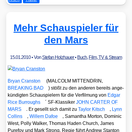
Mehr Schauspieler für
den Mars
15.01.2010
• Von
Stefan Holzhauer
•
Buch
,
Film, TV & Stream
Bryan Cran­s­ton
(MALCOLM MITTENDRIN,
BREAKING BAD
) stößt zu den ande­ren bereits ange­
kün­dig­ten Schau­spie­lern für die Ver­fil­mung von
Edgar
Rice Bur­roughs
´ SF-Klas­si­ker
JOHN CARTER OF
MARS
. Er gesellt sich damit zu
Tay­lor Kitsch
,
Lynn
Coll­ins
,
Wil­lem Dafoe
, Saman­tha Mor­ton, Domi­nic
West, Pol­ly Wal­ker, Tho­mas Haden Church, James
Purefoy und Mark Strong. Regie führt Andrew Stan­ton