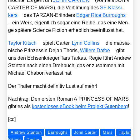
möch­te. Es geht um
JOHN CARTER
(vor­mals JOHN
CARTER OF MARS), die Ver­fil­mung des
SF-Klas­si­
kers
des TAR­ZAN-Erfin­ders
Edgar Rice Bur­roughs
– ein Werk, eigent­lich sogar eine Rei­he, das eine Men­
ge spä­te­re Sci­ence Fic­tion erheb­lich beein­flusst hat.
Tay­lor Kitsch
spielt Car­ter,
Lynn Coll­ins
die mar­sia­
ni­sche Prin­zes­sin Dejah Tho­ris,
Wil­lem Dafoe
gibt
uns den Ech­sen­krie­ger Tars Tar­kas. Regie führt Andrew
Stan­ton nach einen Dreh­buch, das er zusam­men mit
Micha­el Cha­b­on ver­fasst hat.
Der Trai­ler macht defi­ni­tiv Lust auf mehr!
Nach­trag: Den ers­ten Roman A PRINCESS OF MARS
gibt es als
kos­ten­lo­ses eBook beim Pro­jekt Guten­berg
!
[cc]
Andrew Stanton
Burroughs
John Carter
Mars
Taylor
Kitsch
Trailer