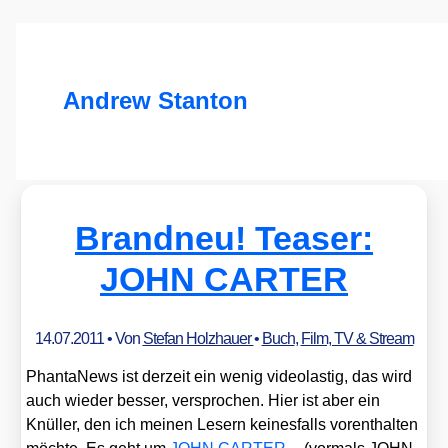
Andrew Stanton
Brandneu! Teaser:
JOHN CARTER
14.07.2011
• Von
Stefan Holzhauer
•
Buch
,
Film, TV & Stream
Phan­ta­News ist der­zeit ein wenig video­las­tig, das wird
auch wie­der bes­ser, ver­spro­chen. Hier ist aber ein
Knül­ler, den ich mei­nen Lesern kei­nes­falls vor­ent­hal­ten