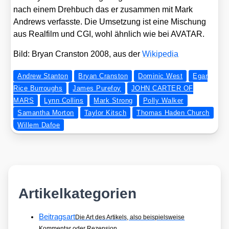
nach einem Dreh­buch das er zusam­men mit Mark
Andrews ver­fass­te. Die Umset­zung ist eine Mischung
aus Real­film und CGI, wohl ähn­lich wie bei AVATAR.
Bild: Bryan Cran­s­ton 2008, aus der
Wiki­pe­dia
Andrew Stanton
Bryan Cranston
Dominic West
Egar
Rice Burroughs
James Purefoy
JOHN CARTER OF
MARS
Lynn Collins
Mark Strong
Polly Walker
Samantha Morton
Taylor Kitsch
Thomas Haden Church
Willem Dafoe
Artikelkategorien
Beitragsart
Die Art des Artikels, also beispielsweise
Kommentar oder Rezension