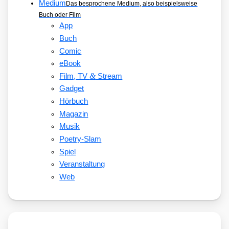
Medium
Das besprochene Medium, also beispielsweise
Buch oder Film
App
Buch
Comic
eBook
&
Film, TV
Stream
Gadget
Hörbuch
Magazin
Musik
Poetry-Slam
Spiel
Veranstaltung
Web