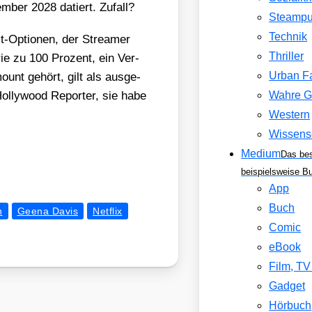
em­ber 2028 datiert. Zufall?
Steamp
Technik
st-Optio­nen, der Strea­mer
Thriller
erie zu 100 Pro­zent, ein Ver­
Urban F
ount gehört, gilt als aus­ge­
l­ly­wood Repor­ter, sie habe
Wahre G
Western
Wissens
Medium
Das be
beispielsweise B
App
Buch
n
Geena Davis
Netflix
Comic
eBook
Film, T
Gadget
Hörbuch