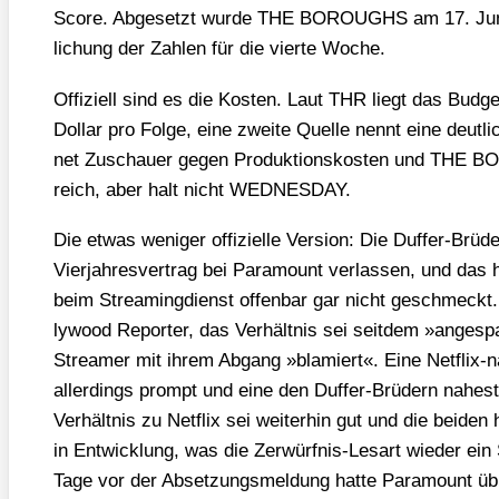
Score. Abge­setzt wur­de THE BOROUGHS am 17. Juni, 
li­chung der Zah­len für die vier­te Woche.
Offi­zi­ell sind es die Kos­ten. Laut THR liegt das Bud­ge
Dol­lar pro Fol­ge, eine zwei­te Quel­le nennt eine deut­li
net Zuschau­er gegen Pro­duk­ti­ons­kos­ten und THE
reich, aber halt nicht WEDNESDAY.
Die etwas weni­ger offi­zi­el­le Ver­si­on: Die Duf­fer-Brü­
Vier­jah­res­ver­trag bei Para­mount ver­las­sen, und das ha
beim Strea­ming­dienst offen­bar gar nicht geschmeckt.
ly­wood Repor­ter, das Ver­hält­nis sei seit­dem »ange­sp
Strea­mer mit ihrem Abgang »bla­miert«. Eine Net­flix-n
aller­dings prompt und eine den Duf­fer-Brü­dern nahe­st
Ver­hält­nis zu Net­flix sei wei­ter­hin gut und die bei­den 
in Ent­wick­lung, was die Zer­würf­nis-Les­art wie­der ein
Tage vor der Abset­zungs­mel­dung hat­te Para­mount übr