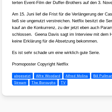
ter­ten Event-Film der Duf­fer-Brot­hers auf den 3. Nov
Am 15. Juni lief die Frist für die Ver­län­ge­rung der Ca
ließ sie unge­nutzt ver­strei­chen. Net­flix besitzt die S
kauf an die Kon­kur­renz, zu der jetzt eben auch Para­m
schlos­sen. Gee­na Davis sagt im Inter­view mit dem Ho
kei­ne Erklä­rung für die Abset­zung bekom­men.
Es ist sehr scha­de um eine wirk­lich gute Serie.
Pro­mo­pos­ter Copy­right Net­flix
abgesetzt
Alfre Woodard
Alfred Molina
Bill Pullma
Stream
The Boroughs
TV