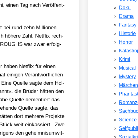
einen Tag nach Ver­öf­fent­
Doku
Drama
Fantasy
t bei rund zehn Mil­lio­nen
Historie
ch höhe­re Zahl. Net­flix rech­
Horror
 BOROUGHS war zwar erfolg­
Katastr
Krimi
der haben Net­flix für einen
Musical
t eini­gen Ver­ant­wort­li­chen
Mystery
 Eine Quel­le sag­te dem Hol­
Märche
annt«, die Brü­der hät­ten den
Phantast
ahe Quel­le demen­tiert das
Romanz
e­hen­de Quel­le sag­te, das
Sachbu
hät­ten dort meh­re­re Pro­jek­te
Science 
 Stück weit ein­kas­siert.. Zwei
Selfpubl
i­gens den geheim­nis­um­wit­
Sozialkri