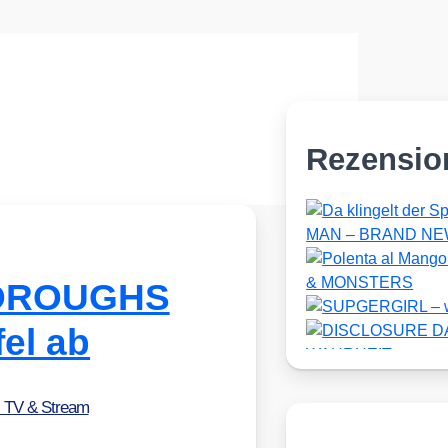
Rezensio
 BOROUGHS
fel ab
, TV & Stream