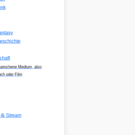
unk
antasy
eschichte
chaft
sprochene Medium, also
uch oder Film
&
V
Stream