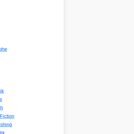
ophe
n
ik
e
ch
Fiction
ishing
tik