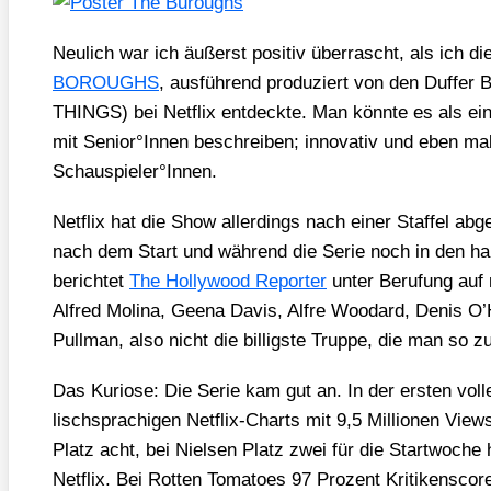
Neu­lich war ich äußerst posi­tiv über­rascht, als ich d
BOROUGHS
, aus­füh­rend pro­du­ziert von den Duf­f
THINGS) bei Net­flix ent­deck­te. Man könn­te es al
mit Senior°Innen beschrei­ben; inno­va­tiv und eben mal 
Schauspieler°Innen.
Net­flix hat die Show aller­dings nach einer Staf­fel ab
nach dem Start und wäh­rend die Serie noch in den haus
berich­tet
The Hol­ly­wood Repor­ter
unter Beru­fung auf 
Alfred Moli­na, Gee­na Davis, Alf­re Woo­dard, Denis O’H
Pull­man, also nicht die bil­ligs­te Trup­pe, die man so
Das Kurio­se: Die Serie kam gut an. In der ers­ten vol
lisch­spra­chi­gen Net­flix-Charts mit 9,5 Mil­lio­nen Vi
Platz acht, bei Niel­sen Platz zwei für die Start­wo­che
Net­flix. Bei Rot­ten Toma­toes 97 Pro­zent Kri­ti­kens­co