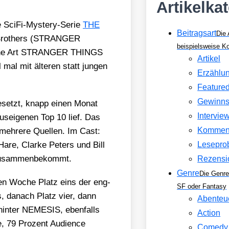
Artikelka
ie Sci­Fi-Mys­tery-Serie
THE
Beitragsart
Die 
er Brot­hers (STRANGER
beispielsweise 
s eine Art STRANGER THINGS
Artikel
mal mit älte­ren statt jun­gen
Erzählu
Feature
Gewinns
ge­setzt, knapp einen Monat
Intervie
­ei­ge­nen Top 10 lief. Das
Kommen
meh­re­re Quel­len. Im Cast:
a­re, Clar­ke Peters und Bill
Lesepro
 zusam­men­be­kommt.
Rezensi
Genre
Die Genre
­len Woche Platz eins der eng­
SF oder Fantasy
ews, danach Platz vier, dann
Abenteu
 hin­ter NEMESIS, eben­falls
Action
re, 79 Pro­zent Audi­ence
Comedy