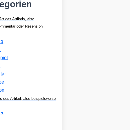
tegorien
Art des Artikels, also
Kommentar oder Rezension
ng
d
piel
w
tar
be
on
s des Artikel, also beispielsweise
er