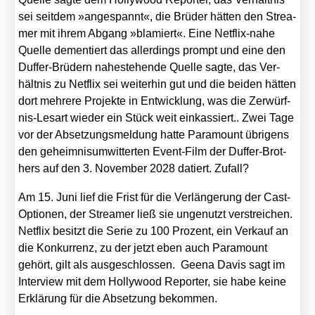
sei seit­dem »ange­spannt«, die Brü­der hät­ten den Strea­
mer mit ihrem Abgang »bla­miert«. Eine Net­flix-nahe
Quel­le demen­tiert das aller­dings prompt und eine den
Duf­fer-Brü­dern nahe­ste­hen­de Quel­le sag­te, das Ver­
hält­nis zu Net­flix sei wei­ter­hin gut und die bei­den hät­ten
dort meh­re­re Pro­jek­te in Ent­wick­lung, was die Zer­würf­
nis-Les­art wie­der ein Stück weit ein­kas­siert.. Zwei Tage
vor der Abset­zungs­mel­dung hat­te Para­mount übri­gens
den geheim­nis­um­wit­ter­ten Event-Film der Duf­fer-Brot­
hers auf den 3. Novem­ber 2028 datiert. Zufall?
Am 15. Juni lief die Frist für die Ver­län­ge­rung der Cast-
Optio­nen, der Strea­mer ließ sie unge­nutzt ver­strei­chen.
Net­flix besitzt die Serie zu 100 Pro­zent, ein Ver­kauf an
die Kon­kur­renz, zu der jetzt eben auch Para­mount
gehört, gilt als aus­ge­schlos­sen. Gee­na Davis sagt im
Inter­view mit dem Hol­ly­wood Repor­ter, sie habe kei­ne
Erklä­rung für die Abset­zung bekom­men.