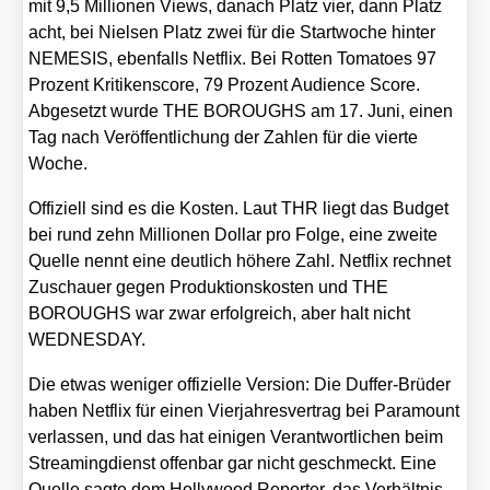
mit 9,5 Mil­lio­nen Views, danach Platz vier, dann Platz
acht, bei Niel­sen Platz zwei für die Start­wo­che hin­ter
NEMESIS, eben­falls Net­flix. Bei Rot­ten Toma­toes 97
Pro­zent Kri­ti­kens­core, 79 Pro­zent Audi­ence Score.
Abge­setzt wur­de THE BOROUGHS am 17. Juni, einen
Tag nach Ver­öf­fent­li­chung der Zah­len für die vier­te
Woche.
Offi­zi­ell sind es die Kos­ten. Laut THR liegt das Bud­get
bei rund zehn Mil­lio­nen Dol­lar pro Fol­ge, eine zwei­te
Quel­le nennt eine deut­lich höhe­re Zahl. Net­flix rech­net
Zuschau­er gegen Pro­duk­ti­ons­kos­ten und THE
BOROUGHS war zwar erfolg­reich, aber halt nicht
WEDNESDAY.
Die etwas weni­ger offi­zi­el­le Ver­si­on: Die Duf­fer-Brü­der
haben Net­flix für einen Vier­jah­res­ver­trag bei Para­mount
ver­las­sen, und das hat eini­gen Ver­ant­wort­li­chen beim
Strea­ming­dienst offen­bar gar nicht geschmeckt. Eine
Quel­le sag­te dem Hol­ly­wood Repor­ter, das Ver­hält­nis