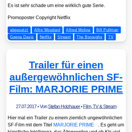
Es ist sehr scha­de um eine wirk­lich gute Serie.
Pro­mo­pos­ter Copy­right Net­flix
abgesetzt
Alfre Woodard
Alfred Molina
Bill Pullman
Geena Davis
Netflix
Stream
The Boroughs
TV
Trailer für einen
außergewöhnlichen SF-
Film: MARJORIE PRIME
27.07.2017
• Von
Stefan Holzhauer
•
Film, TV & Stream
Hier mal ein Trai­ler zu einem ziem­lich unge­wöhn­li­chen
SF-Film mit dem Titel
MARJORIE PRIME
. Es geht um
künst­li­che Intel­li­genz, das Älter­wer­den und ob KIs viel­