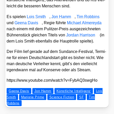
leicht die bes­se­ren Men­schen sind.
Es spie­len
Lois Smith
,
Jon Hamm
,
Tim Rob­bins
und
Gee­na Davis
, Regie führ­te
Micha­el Almerey­da
nach einem mit dem Pulit­zer-Preis aus­ge­zeich­ne­ten
Büh­nen­stück glei­chen Titels von
Jor­dan Har­ri­son
(in
dem Lois Smith eben­falls die Haupt­rol­le spiel­te).
Der Film lief gera­de auf dem Sun­dance-Fes­ti­val, Ter­mi­
ne für einen Deutsch­land­start gibt es bis­her nicht. Wie
man deut­sche Ver­lei­her kennt, gibt’s den viel­leicht
irgend­wann mal auf Kon­ser­ve oder als Stream.
https://​www​.you​tube​.com/​w​a​t​c​h​?​v​=​F​y​b​A​Q​3​s​w​gHo
Geena Davis
Jon Hamm
Künstliche Intelligenz
Lois
Smith
Marjorie Prime
Science Fiction
SF
Tim
Robbins