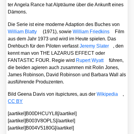
ter Ange­la Rance hat Alp­träu­me über die Ankunft eines
Dämons.
Die Serie ist eine moder­ne Adap­ti­on des Buches von
Wil­liam Blat­ty
(1971), sowie
Wil­liam Fried­kins
Film
aus dem Jahr 1973 und wird im Heu­te spie­len. Das
Dreh­buch für den Pilo­ten ver­fasst
Jere­my Sla­ter
, den
kennt man von THE LAZARUS EFFECT oder
FANTASTIC FOUR. Regie wird
Rupert Wyatt
füh­ren,
die bei­den agie­ren auch zusam­men mit Rolin Jones,
James Robin­son, David Robin­son und Bar­ba­ra Wall als
aus­füh­ren­de Pro­du­zen­ten.
Bild Gee­na Davis von itu­pic­tures, aus der
Wiki­pe­dia
,
CC BY
[aartikel]B00DHCUYL8[/aartikel]
[aartikel]B003V8OPLS[/aartikel]
[aartikel]B004V5180G[/aartikel]