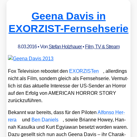
Geena Davis in
EXORZIST-Fernsehserie
8.03.2016
• Von
Stefan Holzhauer
•
Film, TV & Stream
Fox Tele­vi­si­on reboo­tet den
EXOR­ZIS­Ten
, aller­dings
nicht als Film, son­dern gleich als Fern­seh­se­rie. Ver­mut­
lich ist das aktu­el­le Inter­es­se der US-Sen­der an Hor­ror
auf den Erfolg von AMERICAN HORROR STORY
zurück­zu­füh­ren.
Bekannt war bereits, dass für den Pilo­ten
Alfon­so Her­
rera
und
Ben Dani­els
, sowie Bri­an­ne How­ey, Han­
nah Kasul­ka und Kurt Egy­ia­wan besetzt wor­den waren.
Dazu gesellt sich nun auch Gee­na Davis – ihr Cha­rak­