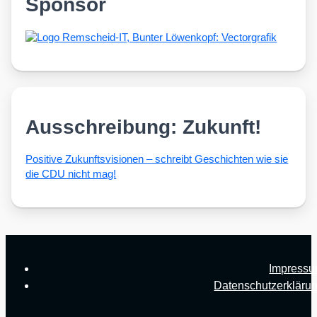
Sponsor
Ausschreibung: Zukunft!
Posi­ti­ve Zukunfts­vi­sio­nen – schreibt Geschich­ten wie sie
die CDU nicht mag!
Impress
Datenschutzerkläru