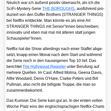
Neu­lich war ich äußerst posi­tiv über­rascht, als ich die
Sci­Fi-Mys­tery-Serie
THE BOROUGHS
, aus­füh­rend pro­
du­ziert von den Duf­fer Brot­hers (STRANGER THINGS)
bei Net­flix ent­deck­te. Man könn­te es als eine Art
STRANGER THINGS mit Senior°Innen beschrei­ben;
inno­va­tiv und eben mal mal mit älte­ren statt jun­gen
Schauspieler°Innen.
Net­flix hat die Show aller­dings nach einer Staf­fel abge­
setzt, knapp einen Monat nach dem Start und wäh­rend
die Serie noch in den haus­ei­ge­nen Top 10 lief. Das
berich­tet
The Hol­ly­wood Repor­ter
unter Beru­fung auf
meh­re­re Quel­len. Im Cast: Alfred Moli­na, Gee­na Davis,
Alf­re Woo­dard, Denis O’Ha­re, Clar­ke Peters und Bill
Pull­man, also nicht die bil­ligs­te Trup­pe, die man so
zusam­men­be­kommt.
Das Kurio­se: Die Serie kam gut an. In der ers­ten vol­len
Woche Platz eins der eng­lisch­spra­chi­gen Net­flix-Charts