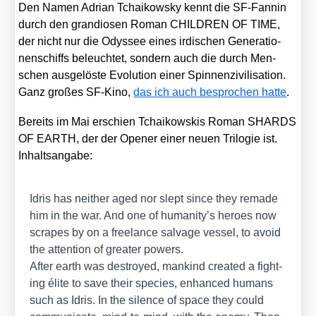
Den Namen Adri­an Tchai­kow­sky kennt die SF-Fan­nin
durch den gran­dio­sen Roman CHILDREN OF TIME,
der nicht nur die Odys­see eines irdi­schen Gene­ra­tio­
nen­schiffs beleuch­tet, son­dern auch die durch Men­
schen aus­ge­lös­te Evo­lu­ti­on einer Spin­nen­zi­vi­li­sa­ti­on.
Ganz gro­ßes SF-Kino,
das ich auch bespro­chen hat­te
.
Bereits im Mai erschien Tchai­kow­skis Roman SHARDS
OF EARTH, der der Ope­ner einer neu­en Tri­lo­gie ist.
Inhalts­an­ga­be:
Idris has neither aged nor slept sin­ce they rema­de
him in the war. And one of humanity’s heroes now
scra­pes by on a free­lan­ce sal­va­ge ves­sel, to avo­id
the atten­ti­on of grea­ter powers.
After earth was des­troy­ed, man­kind crea­ted a fight­
ing éli­te to save their spe­ci­es, enhan­ced humans
such as Idris. In the silence of space they could