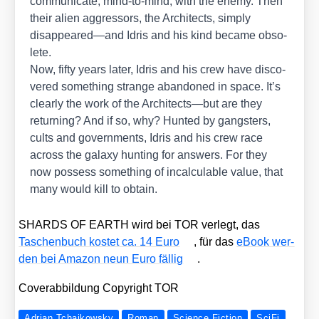
com­mu­ni­ca­te, mind-to-mind, with the ene­my. Then
their ali­en aggres­sors, the Archi­tects, sim­ply
disappeared—and Idris and his kind beca­me obso­
le­te.
Now, fif­ty years later, Idris and his crew have dis­co­
ver­ed some­thing stran­ge aban­do­ned in space. It’s
cle­ar­ly the work of the Architects—but are they
retur­ning? And if so, why? Hun­ted by gangs­ters,
cults and govern­ments, Idris and his crew race
across the gala­xy hun­ting for ans­wers. For they
now pos­sess some­thing of incal­culable value, that
many would kill to obtain.
SHARDS OF EARTH wird bei TOR ver­legt, das
Taschen­buch kos­tet ca. 14 Euro
, für das
eBook wer­
den bei Ama­zon neun Euro fäl­lig
.
Cover­ab­bil­dung Copy­right TOR
Adrian Tchaikowsky
Roman
Science Fiction
SciFi