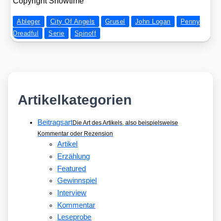
Copy­right Show­time
Ableger
City Of Angels
Grusel
John Logan
Penny
Dreadful
Serie
Spinoff
Artikelkategorien
Beitragsart
Die Art des Artikels, also beispielsweise
Kommentar oder Rezension
Artikel
Erzählung
Featured
Gewinnspiel
Interview
Kommentar
Leseprobe