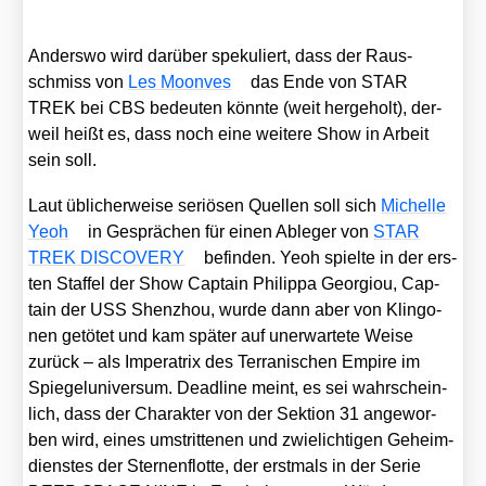
Anders­wo wird dar­über spe­ku­liert, dass der Raus­
schmiss von
Les Moon­ves
das Ende von STAR
TREK bei CBS bedeu­ten könn­te (weit her­ge­holt), der­
weil heißt es, dass noch eine wei­te­re Show in Arbeit
sein soll.
Laut übli­cher­wei­se seriö­sen Quel­len soll sich
Michel­le
Yeoh
in Gesprä­chen für einen Able­ger von
STAR
TREK DISCOVERY
befin­den. Yeoh spiel­te in der ers­
ten Staf­fel der Show Cap­tain Phil­ip­pa Geor­giou, Cap­
tain der USS Shen­zhou, wur­de dann aber von Klin­go­
nen getö­tet und kam spä­ter auf uner­war­te­te Wei­se
zurück – als Impe­ra­trix des Ter­ra­ni­schen Empire im
Spie­gel­uni­ver­sum. Dead­line meint, es sei wahr­schein­
lich, dass der Cha­rak­ter von der Sek­ti­on 31 ange­wor­
ben wird, eines umstrit­te­nen und zwie­lich­ti­gen Geheim­
diens­tes der Ster­nen­flot­te, der erst­mals in der Serie