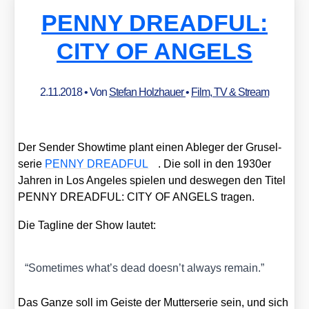
PENNY DREADFUL:
CITY OF ANGELS
2.11.2018
• Von
Stefan Holzhauer
•
Film, TV & Stream
Der Sen­der Show­time plant einen Able­ger der Gru­sel­
se­rie
PENNY DREADFUL
. Die soll in den 1930er
Jah­ren in Los Ange­les spie­len und des­we­gen den Titel
PENNY DREADFUL: CITY OF ANGELS tra­gen.
Die Tag­li­ne der Show lau­tet:
“
Some­ti­mes what’s dead doesn’t always remain.”
Das Gan­ze soll im Geis­te der Mut­ter­se­rie sein, und sich