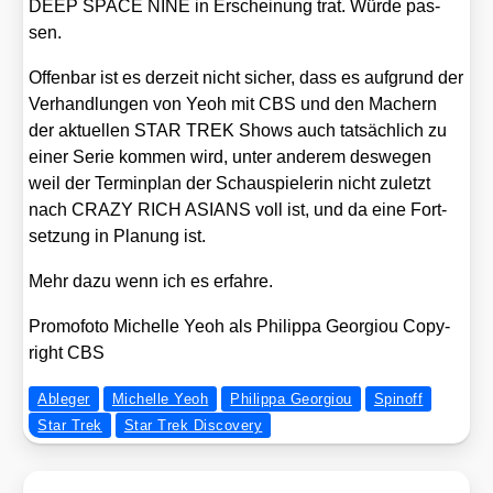
DEEP SPACE NINE in Erschei­nung trat. Wür­de pas­
sen.
Offen­bar ist es der­zeit nicht sicher, dass es auf­grund der
Ver­hand­lun­gen von Yeoh mit CBS und den Machern
der aktu­el­len STAR TREK Shows auch tat­säch­lich zu
einer Serie kom­men wird, unter ande­rem des­we­gen
weil der Ter­min­plan der Schau­spie­le­rin nicht zuletzt
nach CRAZY RICH ASIANS voll ist, und da eine Fort­
set­zung in Pla­nung ist.
Mehr dazu wenn ich es erfah­re.
Pro­mo­fo­to Michel­le Yeoh als Phil­ip­pa Geor­giou Copy­
right CBS
Ableger
Michelle Yeoh
Philippa Georgiou
Spinoff
Star Trek
Star Trek Discovery