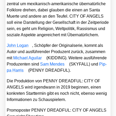
zen­tral um mexi­ka­nisch-ame­ri­ka­ni­sche über­na­tür­li­che
Folk­lo­re dre­hen, dabei glau­ben die einen an San­ta
Muer­te und ande­re an den Teu­fel. CITY OF ANGELS
soll eine Dar­stel­lung der Gesell­schaft in der Zeit­pe­ri­ode
sein, es geht um Reli­gi­on, Welt­po­li­tik, Ras­sis­mus und
sozia­le Aspek­te ange­rei­chert mit Über­na­tür­li­chem.
John Logan
, Schöp­fer der Ori­gi­nal­se­rie, kommt als
Autor und aus­füh­ren­der Pro­du­zent zurück, zusam­men
mit
Micha­el Agui­lar
(KIDDING). Wei­te­re aus­füh­ren­de
Pro­du­zen­ten sind
Sam Men­des
(SKYFALL) und
Pip­
pa Har­ris
(PENNY DREADFUL).
Die Pro­duk­ti­on von PENNY DREADFUL: CITY OF
ANGELS wird irgend­wann in 2019 begin­nen, einen
kon­kre­ten Start­ter­min gibt es noch nicht, eben­so wenig
Infor­ma­tio­nen zu Schau­spie­lern.
Pro­mo­pos­ter PENNY DREADFUL: CITY OF ANGELS