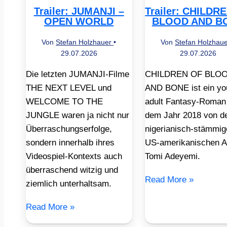
Trailer: JUMANJI –
Trailer: CHILDR
OPEN WORLD
BLOOD AND B
Von
Stefan Holzhauer
•
Von
Stefan Holzhau
29.07.2026
29.07.2026
Die letzten JUMANJI-Filme
CHILDREN OF BLO
THE NEXT LEVEL und
AND BONE ist ein yo
WELCOME TO THE
adult Fantasy-Roman
JUNGLE waren ja nicht nur
dem Jahr 2018 von d
Überraschungserfolge,
nigerianisch-stämmig
sondern innerhalb ihres
US-amerikanischen A
Videospiel-Kontexts auch
Tomi Adeyemi.
überraschend witzig und
Read More »
ziemlich unterhaltsam.
Read More »