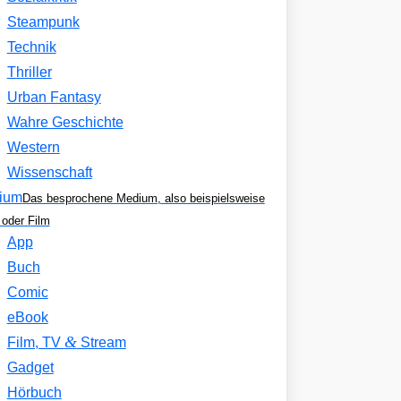
Steampunk
Technik
Thriller
Urban Fantasy
Wahre Geschichte
Western
Wissenschaft
ium
Das besprochene Medium, also beispielsweise
oder Film
App
Buch
Comic
eBook
&
Film, TV
Stream
Gadget
Hörbuch