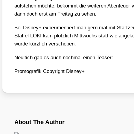
auf­ste­hen möch­te, bekommt die wei­te­ren Aben­teu­er 
dann doch erst am Frei­tag zu sehen.
Bei Dis­ney+ expe­ri­men­tiert man gern mal mit Start­zei­
Staf­fel LOKI kam plötz­lich Mitt­wochs statt wie ange
wur­de kürz­lich ver­scho­ben.
Neul­tich gab es auch noch­mal einen Teaser:
Pro­mo­gra­fik Copy­right Dis­ney+
About The Author