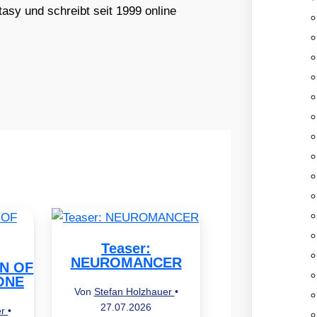
asy und schreibt seit 1999 online
Teaser:
NEUROMANCER
EN OF
ONE
Von
Stefan Holzhauer
•
27.07.2026
er
•