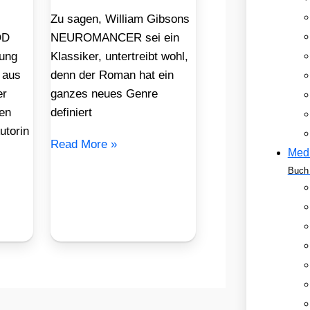
Zu sagen, William Gibsons
OD
NEUROMANCER sei ein
ung
Klassiker, untertreibt wohl,
 aus
denn der Roman hat ein
er
ganzes neues Genre
en
definiert
utorin
Read More »
Med
Buch 