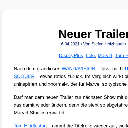
Neuer Traile
6.04.2021
• Von
Stefan Holzhauer
•
DisneyPlus
,
Loki
,
Marvel
,
Tom H
Nach dem gran­dio­sen
WANDAVISION
lässt mich
T
SOLDIER
etwas rat­los zurück. Im Ver­gleich wirkt d
unin­spi­riert und »nor­mal«, der für Mar­vel so typi­sc
Darf man dem neu­en Trai­ler zur nächs­ten Show mit 
das damit wie­der ändern, denn die sieht so abge­fah­r
Mar­vel Stu­di­os erwar­tet.
Tom Hidd­le­s­ton
nimmt die Titel­rol­le wie­der auf, wei­t