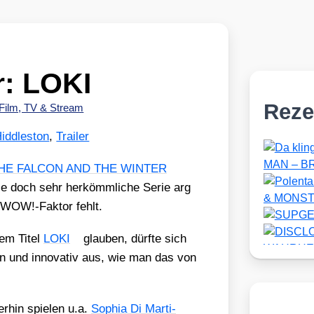
r: LOKI
Reze
Film, TV & Stream
iddleston
,
Trailer
HE FALCON AND THE WINTER
ie doch sehr her­kömm­li­che Serie arg
he WOW!-Faktor fehlt.
dem Titel
LOKI
glau­ben, dürf­te sich
en und inno­va­tiv aus, wie man das von
er­hin spie­len u.a.
Sophia Di Mar­ti­