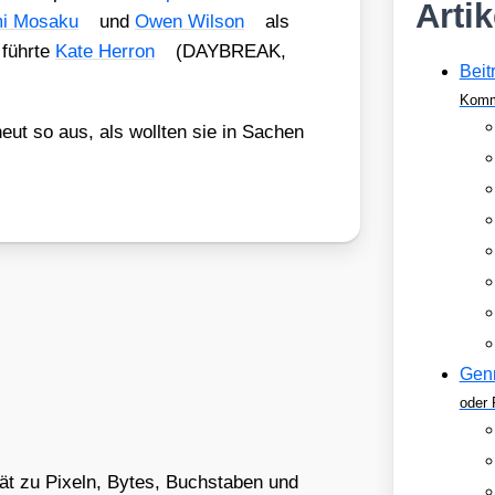
Arti
i Mosa­ku
und
Owen Wil­son
als
 führ­te
Kate Her­ron
(DAYBREAK,
Beit
Komm
eut so aus, als woll­ten sie in Sachen
Gen
oder 
tät zu Pixeln, Bytes, Buchstaben und