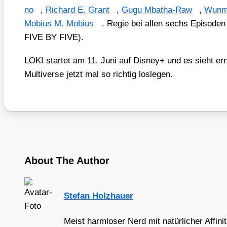
no
,
Richard E. Grant
,
Gugu Mba­tha-Raw
,
Wun­m
Mobi­us M. Mobi­us
. Regie bei allen sechs Epi­so­den
FIVE BY FIVE).
LOKI star­tet am 11. Juni auf Dis­ney+ und es sieht ern
Mul­ti­ver­se jetzt mal so rich­tig los­le­gen.
About The Author
Stefan Holzhauer
Meist harmloser Nerd mit natürlicher Affini