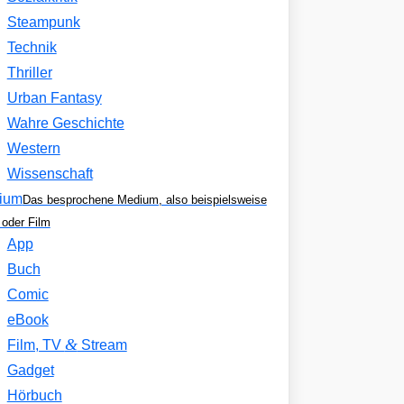
Steampunk
Technik
Thriller
Urban Fantasy
Wahre Geschichte
Western
Wissenschaft
ium
Das besprochene Medium, also beispielsweise
oder Film
App
Buch
Comic
eBook
&
Film, TV
Stream
Gadget
Hörbuch