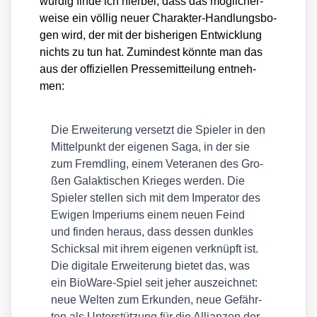
wür­dig fin­de ich hier­bei, dass das mög­li­cher­
wei­se ein völ­lig neu­er Cha­rak­ter-Hand­lungs­bo­
gen wird, der mit der bis­he­ri­gen Ent­wick­lung
nichts zu tun hat. Zumin­dest könn­te man das
aus der offi­zi­el­len Pres­se­mit­tei­lung ent­neh­
men:
Die Erwei­te­rung ver­setzt die Spie­ler in den
Mit­tel­punkt der eige­nen Saga, in der sie
zum Fremd­ling, einem Vete­ra­nen des Gro­
ßen Galak­ti­schen Krie­ges wer­den. Die
Spie­ler stel­len sich mit dem Impe­ra­tor des
Ewi­gen Impe­ri­ums einem neu­en Feind
und fin­den her­aus, dass des­sen dunk­les
Schick­sal mit ihrem eige­nen ver­knüpft ist.
Die digi­ta­le Erwei­te­rung bie­tet das, was
ein Bio­Wa­re-Spiel seit jeher aus­zeich­net:
neue Wel­ten zum Erkun­den, neue Gefähr­
ten als Unter­stüt­zung für die Alli­an­zen der