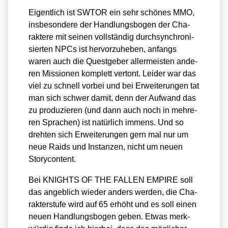
Eigent­lich ist SWTOR ein sehr schö­nes MMO,
ins­be­son­de­re der Hand­lungs­bo­gen der Cha­
rak­te­re mit sei­nen voll­stän­dig durch­syn­chro­ni­
sier­ten NPCs ist her­vor­zu­he­ben, anfangs
waren auch die Quest­ge­ber aller­meis­ten ande­
ren Mis­sio­nen kom­plett ver­tont. Lei­der war das
viel zu schnell vor­bei und bei Erwei­te­run­gen tat
man sich schwer damit, denn der Auf­wand das
zu pro­du­zie­ren (und dann auch noch in meh­re­
ren Spra­chen) ist natür­lich immens. Und so
dreh­ten sich Erwei­te­run­gen gern mal nur um
neue Raids und Instan­zen, nicht um neu­en
Sto­rycon­tent.
Bei KNIGHTS OF THE FALLEN EMPIRE soll
das angeb­lich wie­der anders wer­den, die Cha­
rak­ter­stu­fe wird auf 65 erhöht und es soll einen
neu­en Hand­lungs­bo­gen geben. Etwas merk­