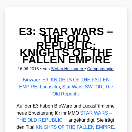
E3: STAR WARS –
THE OLD
REPUBLIC:
KNIGHTS OF THE
FALLEN EMPIRE
16.06.2015
• Von
Stefan Holzhauer
•
Computerspiel
Bioware
,
E3
,
KNIGHTS OF THE FALLEN
EMPIRE
,
Lucasfilm
,
Star Wars
,
SWTOR
,
The
Old Republic
Auf der E3 haben Bio­Wa­re und Lucas­Film eine
neue Erwei­te­rung für ihr MMO
STAR WARS –
THE OLD REPUBLIC
ange­kün­digt. Sie trägt
den Titel
KNIGHTS OF THE FALLEN EMPIRE
.