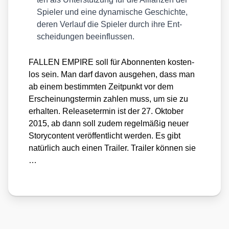
Spie­ler und eine dyna­mi­sche Geschich­te,
deren Ver­lauf die Spie­ler durch ihre Ent­
schei­dun­gen beein­flus­sen.
FALLEN EMPIRE soll für Abon­nen­ten kos­ten­
los sein. Man darf davon aus­ge­hen, dass man
ab einem bestimm­ten Zeit­punkt vor dem
Erschei­nungs­ter­min zah­len muss, um sie zu
erhal­ten. Release­ter­min ist der 27. Okto­ber
2015, ab dann soll zudem regel­mä­ßig neu­er
Sto­rycon­tent ver­öf­fent­licht wer­den. Es gibt
natür­lich auch einen Trai­ler. Trai­ler kön­nen sie
…