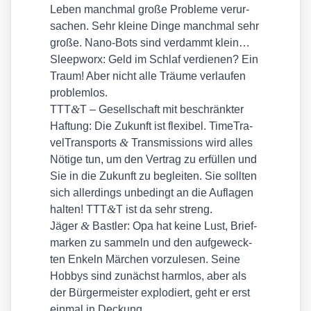
Leben manch­mal gro­ße Pro­ble­me ver­ur­
sa­chen. Sehr klei­ne Din­ge manch­mal sehr
gro­ße. Nano-Bots sind ver­dammt klein…
Sleep­worx
: Geld im Schlaf ver­die­nen? Ein
Traum! Aber nicht alle Träu­me ver­lau­fen
pro­blem­los.
&
TTT
T – Gesell­schaft mit beschränk­ter
Haf­tung
: Die Zukunft ist fle­xi­bel. Time­Tra­
&
vel­Trans­ports
Trans­mis­si­ons wird alles
Nöti­ge tun, um den Ver­trag zu erfül­len und
Sie in die Zukunft zu beglei­ten. Sie soll­ten
sich aller­dings unbe­dingt an die Auf­la­gen
&
hal­ten! TTT
T ist da sehr streng.
&
Jäger
Bast­ler
: Opa hat kei­ne Lust, Brief­
mar­ken zu sam­meln und den auf­ge­weck­
ten Enkeln Mär­chen vor­zu­le­sen. Sei­ne
Hob­bys sind zunächst harm­los, aber als
der Bür­ger­meis­ter explo­diert, geht er erst
ein­mal in Deckung.