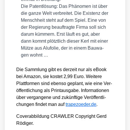
Die Patent­lö­sung
: Das Phä­no­men ist über
die gan­ze Welt ver­brei­tet. Die Exis­tenz der
Mensch­heit steht auf dem Spiel. Eine von
der Regie­rung beauf­trag­te Fir­ma soll sich
dar­um küm­mern. Erst läuft es gut, aber
dann kommt plötzt­lich die­ser Kerl mit einer
Müt­ze aus Alu­fo­lie, der in einem Bau­wa­
gen wohnt …
Die Samm­lung gibt es der­zeit nur als eBook
bei Ama­zon, sie kos­tet 2,99 Euro. Wei­te­re
Platt­for­men sind eben­so geplant, wie eine Ver­
öf­fent­li­chung als Print­aus­ga­be. Infor­ma­tio­nen
über ver­gan­ge­ne und zukünf­ti­ge Ver­öf­fent­li­
chun­gen fin­det man auf
tra​pez​oeder​.de
.
Cover­ab­bil­dung CRAWLER Copy­right Gerd
Rödi­ger.