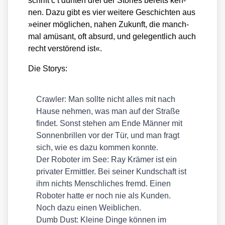
schrift c’t dürf­ten drei der Sto­ries bereits ken­
nen. Dazu gibt es vier wei­te­re Geschich­ten aus
»einer mög­li­chen, nahen Zukunft, die manch­
mal amü­sant, oft absurd, und gele­gent­lich auch
recht ver­stö­rend ist«.
Die Sto­rys:
Craw­ler
: Man soll­te nicht alles mit nach
Hau­se neh­men, was man auf der Stra­ße
fin­det. Sonst ste­hen am Ende Män­ner mit
Son­nen­bril­len vor der Tür, und man fragt
sich, wie es dazu kom­men konn­te.
Der Robo­ter im See
: Ray Krä­mer ist ein
pri­va­ter Ermitt­ler. Bei sei­ner Kund­schaft ist
ihm nichts Mensch­li­ches fremd. Einen
Robo­ter hat­te er noch nie als Kun­den.
Noch dazu einen Weib­li­chen.
Dumb Dust
: Klei­ne Din­ge kön­nen im