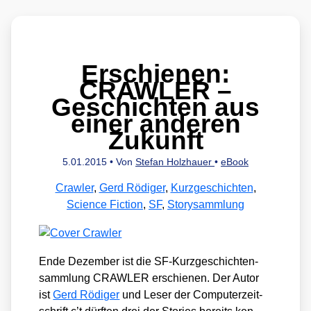
Erschienen:
CRAWLER –
Geschichten aus
einer anderen
Zukunft
5.01.2015
• Von
Stefan Holzhauer
•
eBook
Crawler
,
Gerd Rödiger
,
Kurzgeschichten
,
Science Fiction
,
SF
,
Storysammlung
Ende Dezem­ber ist die SF-Kurz­ge­schich­ten­
samm­lung CRAWLER erschie­nen. Der Autor
ist
Gerd Rödi­ger
und Leser der Com­pu­ter­zeit­