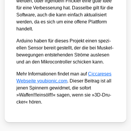
wer­den, oder irgend­ein Frick­ler eine gute Idee
für eine Ver­bes­se­rung hat. Das­sel­be gilt für die
Soft­ware, auch die kann ein­fach aktua­li­siert
wer­den, da es sich um eine offe­ne Platt­form
han­delt.
Ardui­no haben für die­ses Pro­jekt einen spe­zi­
el­len Sen­sor bereit gestellt, der die bei Mus­kel­
be­we­gun­gen ent­ste­hen­den Strö­me aus­le­sen
und an den Mikro­con­trol­ler schi­cken kann.
Mehr Infor­ma­tio­nen fin­det man auf
Cic­ca­re­ses
Web­sei­te you​bio​nic​.com
. Die­ser Bei­trag ist all
jenen Spin­nern gewid­met, die sofort
»Waffen!!!einsölf!!« sagen, wenn sie »3D-Dru­
cker« hören.