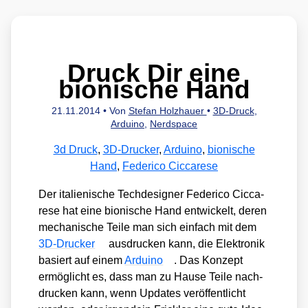
Druck Dir eine
bionische Hand
21.11.2014
• Von
Stefan Holzhauer
•
3D-Druck
,
Arduino
,
Nerdspace
3d Druck
,
3D-Drucker
,
Arduino
,
bionische
Hand
,
Federico Ciccarese
Der ita­lie­ni­sche Tech­de­si­gner Feder­i­co Cic­ca­
re­se hat eine bio­ni­sche Hand ent­wi­ckelt, deren
mecha­ni­sche Tei­le man sich ein­fach mit dem
3D-Dru­cker
aus­dru­cken kann, die Elek­tro­nik
basiert auf einem
Ardui­no
. Das Kon­zept
ermög­licht es, dass man zu Hau­se Tei­le nach­
dru­cken kann, wenn Updates ver­öf­fent­licht