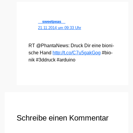
__sweetpeas__
21.11.2014 um 09:33 Uhr
RT @PhantaNews: Druck Dir eine bio­ni­
sche Hand
http://t.co/C7u5gakGog
#bio­
nik #3ddruck #ardui­no
Schreibe einen Kommentar