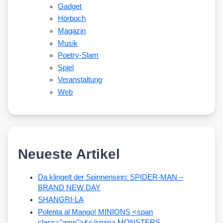
Gadget
Hörbuch
Magazin
Musik
Poetry-Slam
Spiel
Veranstaltung
Web
Neueste Artikel
Da klingelt der Spinnensinn: SPIDER-MAN –
BRAND NEW DAY
SHANGRI-LA
Polenta al Mango! MINIONS <span
class="amp">&</span> MONSTERS