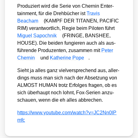
Pro­du­ziert wird die Serie von Chern­in Enter­
tain­ment, für die Dreh­bü­cher ist
Tra­vis
Beacham
(KAMPF DER TITANEN, PACIFIC
RIM) ver­ant­wort­lich, Regie beim Pilo­ten führt
Miguel Sapoch­nik
(FRINGE, BANSHEE,
HOUSE). Die bei­den fun­gie­ren auch als aus­
füh­ren­de Pro­du­zen­ten, zusam­men mit
Peter
Chern­in
und
Kathe­ri­ne Pope
.
Sieht ja alles ganz viel­ver­spre­chend aus, aller­
dings muss man sich nach der Abset­zung von
ALMOST HUMAN trotz Erfol­ges fra­gen, ob es
sich über­haupt noch lohnt, Fox-Seri­en anzu­
schau­en, wenn die eh alles abbre­chen.
https://​www​.you​tube​.com/​w​a​t​c​h​?​v​=​J​C​2​N​n​0​l​P​
mfc