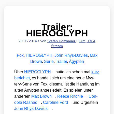
Trailer:
HIEROGLYPH
20.05.2014
• Von
Stefan Holzhauer
•
Film, TV &
Stream
Fox
,
HIEROGLYPH
,
John Rhys-Davies
,
Max
Brown
,
Serie
,
Trailer
,
Ägypten
Über
HIEROGLYPH
hat­te ich schon mal
kurz
berich­tet
, es han­delt sich um eine neue Mys­
tery-Serie von Fox, dies­mal ist die Hand­lung im
alten Ägyp­ten ange­sie­delt. Es spie­len unter
ande­rem
Max Brown
,
Reece Rit­chie
,
Con­
do­la Ras­had
,
Caro­li­ne Ford
und Urge­stein
John Rhys-Davies
.