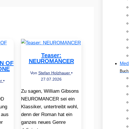
Teaser:
NEUROMANCER
EN OF
Med
ONE
Buch 
Von
Stefan Holzhauer
•
27.07.2026
er
•
Zu sagen, William Gibsons
OD
NEUROMANCER sei ein
ung
Klassiker, untertreibt wohl,
 aus
denn der Roman hat ein
er
ganzes neues Genre