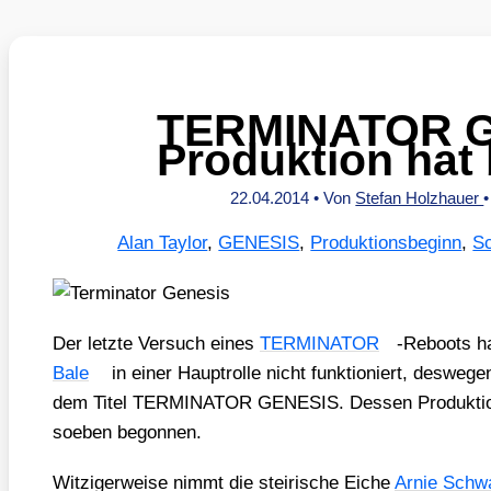
TERMINATOR G
Produktion hat
22.04.2014
• Von
Stefan Holzhauer
Alan Taylor
,
GENESIS
,
Produktionsbeginn
,
S
Der letz­te Ver­such eines
TERMINATOR
-Reboots hat
Bale
in einer Haupt­rol­le nicht funk­tio­niert, des­we­
dem Titel TERMINATOR GENESIS. Des­sen Pro­duk­ti­o
soeben begon­nen.
Wit­zi­ger­wei­se nimmt die stei­ri­sche Eiche
Arnie Schwa