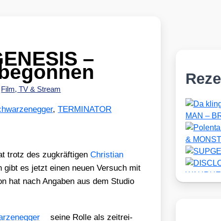
ENESIS –
 begonnen
Reze
•
Film, TV & Stream
chwarzenegger
,
TERMINATOR
 trotz des zug­kräf­ti­gen
Chris­ti­an
gen gibt es jetzt einen neu­en Ver­such mit
n hat nach Anga­ben aus dem Stu­dio
r­zen­eg­ger
sei­ne Rol­le als zeit­rei­