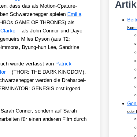
Arti
ten, dass das als Moti­on-Cpa­tu­re-
Neben Schwar­zen­eg­ger spie­len
Emi­lia
Beit
 HBOs GAME OF THRONES) als
Komm
Clar­ke
als John Con­nor und Dayo
ngen­ueirs Miles Dys­on (aus T2:
im­mons, Byung-hun Lee, Sand­ri­ne
buch wur­de ver­fasst von
Patrick
lor
(THOR: THE DARK KINGDOM),
chwar­zen­eg­ger wer­den die Dreh­ar­bei­
mt TERMINATOR: GENESIS erst irgend­
Gen
 Sarah Con­nor, son­dern auf Sarah
oder 
h­ar­bei­ten für einen ande­ren Film durch