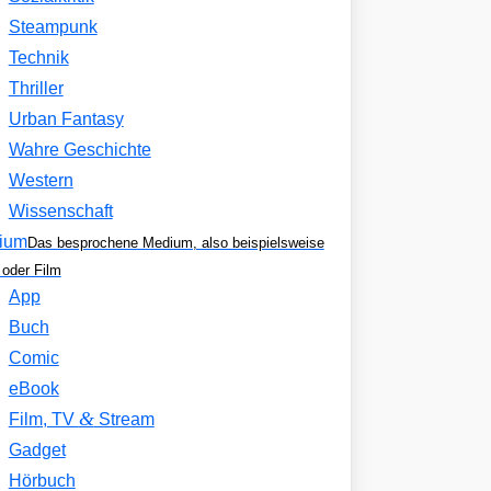
Steampunk
Technik
Thriller
Urban Fantasy
Wahre Geschichte
Western
Wissenschaft
ium
Das besprochene Medium, also beispielsweise
oder Film
App
Buch
Comic
eBook
&
Film, TV
Stream
Gadget
Hörbuch