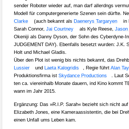
sen­der Robo­ter wie­der auf, man darf aller­dngs ver­mu­
Modell für com­pu­ter­ge­nerier­te Sze­nen sein dürf­te. 
Clar­ke
(auch bekannt als
Dae­nerys Tar­ga­ry­en
in
Sarah Con­nor,
Jai Court­ney
als Kyle Ree­se,
Jason 
Oke­ni­ji als Dan­ny Dys­on, der Sohn des Cyber­dy­ne-I
JUDGEMENT DAY). Eben­falls besetzt wur­den: J.K. S
Holt und Micha­el Gla­dis.
Über den Plot ist wenig bis nichts bekannt, das Dreh­
Lussier
und
Laeta Kalogri­dis
, Regie führt
Alan Tay­
Pro­duk­ti­ons­fir­ma ist
Sky­dance Pro­duc­tions
. Laut S
ten ca. vier­ein­halb Mona­te dau­ern, ind Kino kom
wann im Jahr 2015.
Ergän­zung: Das »R.I.P. Sarah« bezieht sich nicht auf
Eliza­beth Jones, eine Kame­ra­as­sis­ten­tin, die bei Dre
einen Unfall ums Leben kam.