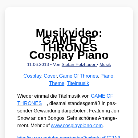
Musikvideo:
GAME OF
THRONES
Cosplay Piano
11.06.2013
• Von
Stefan Holzhauer
•
Musik
Cosplay
,
Cover
,
Game Of Thrones
,
Piano
,
Theme
,
Titelmusik
Wie­der ein­mal die Titel­mu­sik von
GAME OF
THRONES
, dies­mal stan­des­ge­mäß in pas­
sen­der Gewan­dung dar­ge­bo­ten. Fea­turing Jon
Snow an den Bon­gos. Sehr schö­nes Arran­ge­
ment. Mehr auf
www​.cos​play​pia​no​.com
.