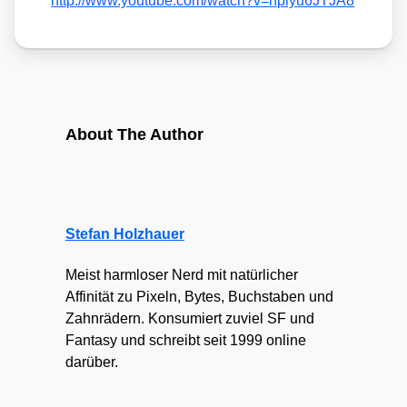
http://​www​.you​tube​.com/​w​a​t​c​h​?​v​=​h​p​l​y​u​6​J​T​JA8
About The Author
Stefan Holzhauer
Meist harmloser Nerd mit natürlicher
Affinität zu Pixeln, Bytes, Buchstaben und
Zahnrädern. Konsumiert zuviel SF und
Fantasy und schreibt seit 1999 online
darüber.